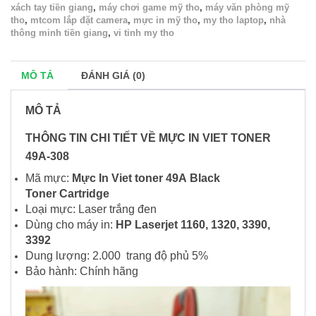
xách tay tiền giang
,
máy chơi game mỹ tho
,
máy văn phòng mỹ
tho
,
mtcom lắp đặt camera
,
mực in mỹ tho
,
my tho laptop
,
nhà
thông minh tiền giang
,
vi tinh my tho
MÔ TẢ
ĐÁNH GIÁ (0)
MÔ TẢ
THÔNG TIN CHI TIẾT VỀ MỰC IN
VIET TONER
49A-308
Mã mực:
Mực In Viet toner 49A
Black
Toner
Cartridge
Loại mực: Laser trắng đen
Dùng cho máy in:
HP Laserjet 1160, 1320, 3390,
3392
Dung lượng: 2.000 trang độ phủ 5%
Bảo hành: Chính hãng