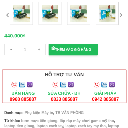
440.000
₫
Hộp
THÊM VÀO GIỎ HÀNG
mực
máy
in
Viet
Toner
HỖ TRỢ TƯ VẤN
49A-
308
số
lượng
BÁN HÀNG
SỬA CHỮA - BH
GIẢI PHÁP
0968 885887
0833 885887
0942 885887
Danh mục:
Phụ kiện Máy in
,
TB VĂN PHÒNG
Từ khóa:
bơm mực tiền giang
,
lắp ráp máy chơi game mỹ tho
,
laptop tien ginag
,
laptop xach tay
,
laptop xach tay my tho
,
laptop