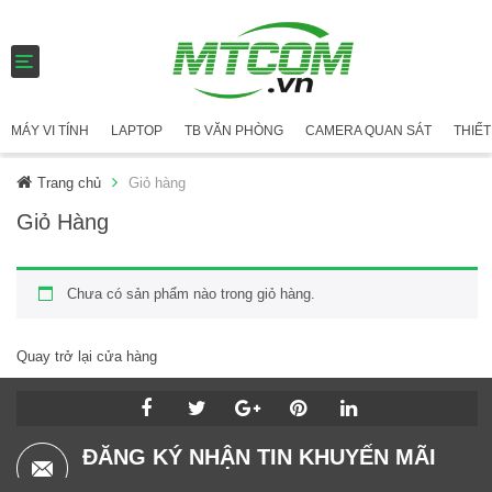
T
o
g
g
MÁY VI TÍNH
LAPTOP
TB VĂN PHÒNG
CAMERA QUAN SÁT
THIẾT
l
e
n
Trang chủ
Giỏ hàng
a
v
Giỏ Hàng
i
g
a
Chưa có sản phẩm nào trong giỏ hàng.
t
i
o
n
Quay trở lại cửa hàng
ĐĂNG KÝ NHẬN TIN KHUYẾN MÃI