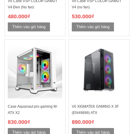
Vỏ Case VSP COLOR GAMUT
Vỏ Case VSP COLOR GAMUT
V4 Đen (No fan)
V4 (no fan)
480.000
₫
530.000
₫
Thêm vào giỏ hàng
Thêm vào giỏ hàng
Case Aquanaut pro gaming M-
Vỏ XIGMATEK GAMING X 3F
ATX X2
(EN49899) ATX
830.000
₫
890.000
₫
Thêm vào giỏ hàng
Thêm vào giỏ hàng