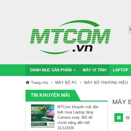
DANH MỤC SẢN PHẨM
MÁY VI TÍNH
LAPTOP
Trang chủ
MÁY BỘ PC
MÁY BỘ THƯƠNG HIỆU
TIN KHUYẾN MÃI
MÁY 
MTCom khuyến mãi đặc
biệt mua Laptop tặng
Camera xoay 360 độ
chính hãng đến hết
31/1/2026