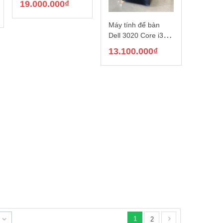
19.000.000
₫
SSD 512G + HDD
500G / VGA Quadro
Máy tính để bàn
M2000)
Dell 3020 Core i3-
13100/RAM 8GB/
13.100.000
₫
SSD 256GB NVMe
M.2/Windows 11
Home
1
2