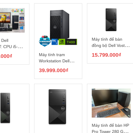
Máy tính để bàn
 Dell
đồng bộ Dell Vostro
: CPU i5-
3020T (i5-13400/
GB/SSD
15.799.000
₫
Máy tính trạm
.000
₫
RAM 8G/ SSD
 Dell
Workstation Dell
512GB/ Windows 11
V 18.5inch
Precision 3680
39.999.000
₫
Home
Tower (Intel Core i7-
14700/16GB (2×8)
DDR5/256GB SSD_
1TB SSD/VGA T400
4GB/KB, M/300W
PSU/Ubuntu/3Y
WTY) _
42PT3680D02
Máy tính để bàn HP
Pro Tower 280 G9