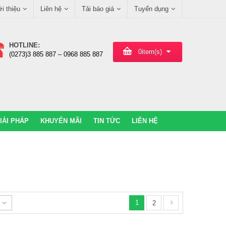
ới thiệu
Liên hệ
Tải báo giá
Tuyển dụng
HOTLINE:
0
item(s)
(0273)3 885 887 – 0968 885 887
IẢI PHÁP
KHUYẾN MÃI
TIN TỨC
LIÊN HỆ
1
2