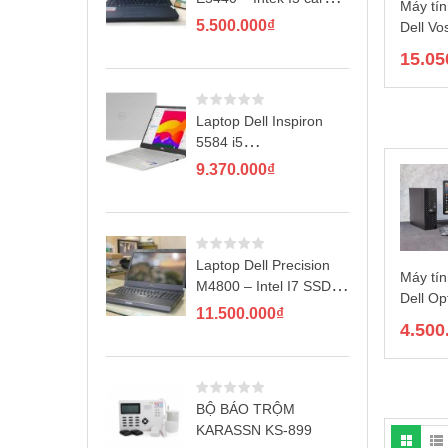
Máy tí
rời GT720M
5.500.000
₫
Dell Vo
SFFI5
15.05
512G (C
13400/ 
16GB/ 
Laptop Dell Inspiron
Intel U
5584 i5
Window
8265U/4GB/1TB/2GB
9.370.000
₫
MX130/Win10
Laptop Dell Precision
Máy tí
M4800 – Intel I7 SSD
Dell Op
256GB
11.500.000
₫
SFF Co
4.500
6100/
128GB
22”
BỘ BÁO TRỘM
KARASSN KS-899