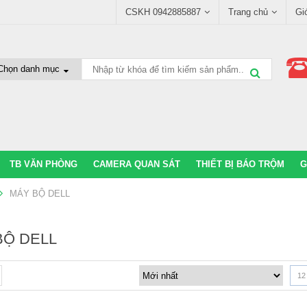
CSKH 0942885887
Trang chủ
Gi
TB VĂN PHÒNG
CAMERA QUAN SÁT
THIẾT BỊ BÁO TRỘM
G
MÁY BỘ DELL
BỘ DELL
12