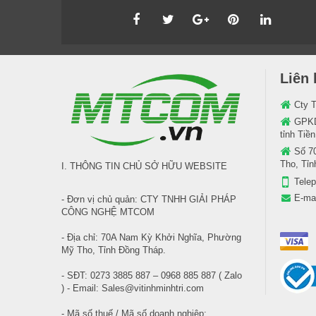
Liên 
Cty 
GPKD
tỉnh Tiề
Số 7
Tho, Tỉ
I. THÔNG TIN CHỦ SỞ HỮU WEBSITE
Tele
E-ma
- Đơn vị chủ quản: CTY TNHH GIẢI PHÁP
CÔNG NGHỆ MTCOM
- Địa chỉ: 70A Nam Kỳ Khởi Nghĩa, Phường
Mỹ Tho, Tỉnh Đồng Tháp.
- SĐT: 0273 3885 887 – 0968 885 887 ( Zalo
) - Email: Sales@vitinhminhtri.com
- Mã số thuế / Mã số doanh nghiệp: