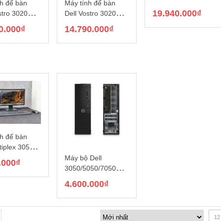
nh để bàn
Máy tính để bàn
72G57PA (Core i5-
19.940.000
₫
stro 3020
Dell Vostro 3020
12500, 8GB RAM,
2018W1-16G-
Tower 6FM7X11
0.000
₫
14.790.000
₫
512Gb SSD,
ore i5-
(Core i5-13400/
Windows 11 Home,
Intel B660/
Intel B660/ 8GB/
màn hình HP 23.8″)
512GB SSD/
512GB SSD/ Intel
HD Graphics/
UHD Graphics 730/
s 11 Home)
Windows 11 Home)
nh để bàn
tiplex 3050
re i3
Máy bộ Dell
.000
₫
Ram 8G/SSD
3050/5050/7050
/LCD VSP
SFF i5
4.600.000
₫
6500/8G/SSD240G
B1
12