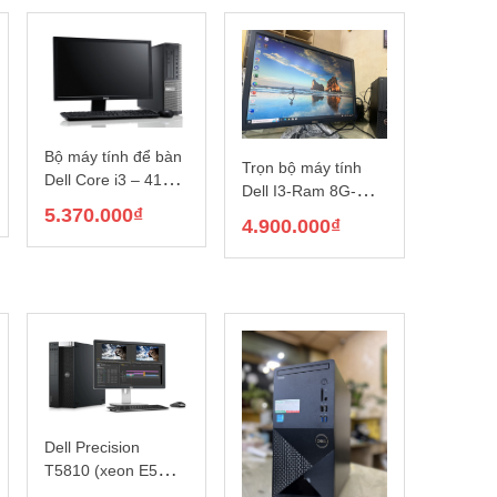
Bộ máy tính để bàn
Trọn bộ máy tính
Dell Core i3 – 4130/
Dell I3-Ram 8G-
RAM 8GB/ SSD
5.370.000
₫
SSD 256GB – màn
4.900.000
₫
256GB/ Màn hình
hình Dell 22inch
21.5 inch
Dell Precision
T5810 (xeon E5
2680V4 / Ram 32G /