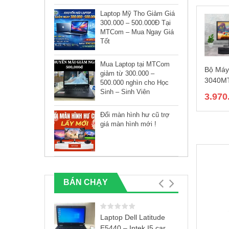
Laptop Mỹ Tho Giảm Giá
300.000 – 500.000Đ Tại
MTCom – Mua Ngay Giá
Tốt
Mua Laptop tại MTCom
Bộ Máy
giảm từ 300.000 –
3040MT
500.000 nghìn cho Học
6500/8
Sinh – Sinh Viên
3.970
240GB/
E1916H
Đổi màn hình hư cũ trợ
giá màn hình mới !
BÁN CHẠY
Laptop Dell Latitude
E5440 – Intek I5 card