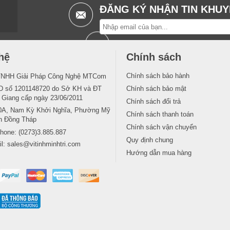
ĐĂNG KÝ NHẬN TIN KHUY
hệ
Chính sách
Chính sách bảo hành
TNHH Giải Pháp Công Nghệ MTCom
 số 1201148720 do Sở KH và ĐT
Chính sách bảo mật
n Giang cấp ngày 23/06/2011
Chính sách đổi trả
0A, Nam Kỳ Khởi Nghĩa, Phường Mỹ
Chính sách thanh toán
nh Đồng Tháp
Chính sách vận chuyển
phone:
(0273)3.885.887
Quy định chung
il:
sales@vitinhminhtri.com
Hướng dẫn mua hàng