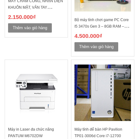
MÁY CHẤM CÔNG, NHẬN DIỆN
KHUÔN MẶT, VÂN TAY
HIKVISION DS-K1T320MFWX
2.150.000
₫
Bộ máy tính chơi game PC Core
HỖ TRỢ WIFI
I5 3470s Gen 3 – 8GB RAM –
Thêm vào giỏ hàng
SSD 256GB – Vga Gtx 750Ti
4.500.000
₫
2G/D5 Koarea
Thêm vào giỏ hàng
Máy in Laser đa chức năng
Máy tính để bàn HP Pavilion
PANTUM M6702DW
TP01-3006d Core i7-12700