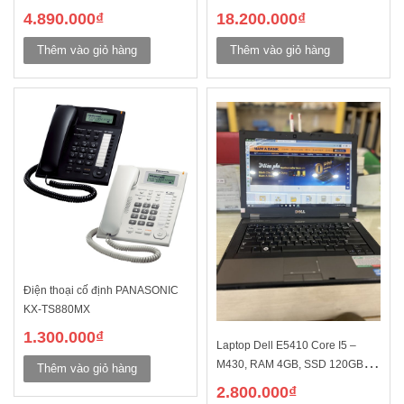
4.890.000
₫
18.200.000
₫
Thêm vào giỏ hàng
Thêm vào giỏ hàng
Điện thoại cố định PANASONIC
KX-TS880MX
1.300.000
₫
Laptop Dell E5410 Core I5 –
M430, RAM 4GB, SSD 120GB,
Thêm vào giỏ hàng
14 inch
2.800.000
₫