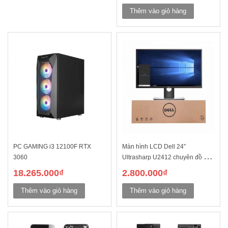
Thêm vào giỏ hàng
PC GAMING i3 12100F RTX
Màn hình LCD Dell 24″
3060
Ultrasharp U2412 chuyên đồ họa
(Cũ)
18.265.000
₫
2.800.000
₫
Thêm vào giỏ hàng
Thêm vào giỏ hàng