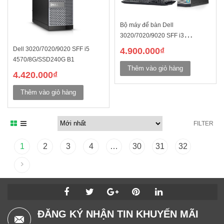
Bộ máy để bàn Dell
3020/7020/9020 SFF i3
4130/8G/SSD240G A1
Dell 3020/7020/9020 SFF i5
4.900.000
₫
4570/8G/SSD240G B1
Thêm vào giỏ hàng
4.420.000
₫
Thêm vào giỏ hàng
FILTER
1
2
3
4
…
30
31
32
ĐĂNG KÝ NHẬN TIN KHUYẾN MÃI