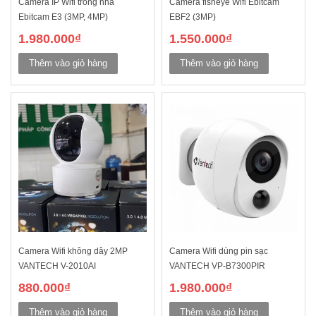
Camera IP Wifi trong nhà
Camera fisheye Wifi Ebitcam
Ebitcam E3 (3MP, 4MP)
EBF2 (3MP)
1.980.000
₫
1.550.000
₫
Thêm vào giỏ hàng
Thêm vào giỏ hàng
Camera Wifi không dây 2MP
Camera Wifi dùng pin sạc
VANTECH V-2010AI
VANTECH VP-B7300PIR
880.000
₫
1.980.000
₫
Thêm vào giỏ hàng
Thêm vào giỏ hàng