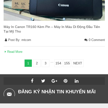
Máy In Canon TR160 Kèm Pin – Máy In Màu Di Động Đầu Tiên
Tại Mỹ Tho
Post By:
mtcom
0 Comment
Read More
…
1
2
3
154
155
NEXT
ĐĂNG KÝ NHẬN TIN KHUYẾN MÃI