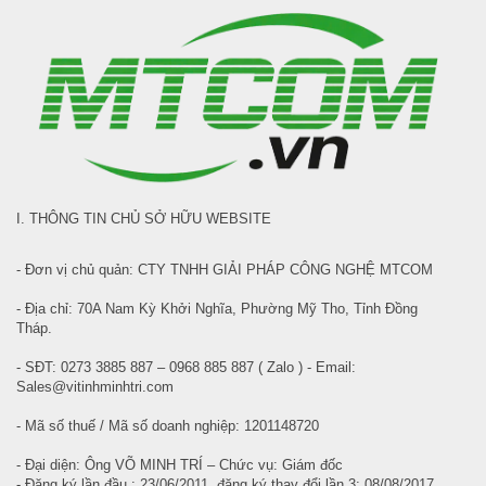
I. THÔNG TIN CHỦ SỞ HỮU WEBSITE
- Đơn vị chủ quản: CTY TNHH GIẢI PHÁP CÔNG NGHỆ MTCOM
- Địa chỉ: 70A Nam Kỳ Khởi Nghĩa, Phường Mỹ Tho, Tỉnh Đồng
Tháp.
- SĐT: 0273 3885 887 – 0968 885 887 ( Zalo ) - Email:
Sales@vitinhminhtri.com
- Mã số thuế / Mã số doanh nghiệp: 1201148720
- Đại diện: Ông VÕ MINH TRÍ – Chức vụ: Giám đốc
- Đăng ký lần đầu : 23/06/2011, đăng ký thay đổi lần 3: 08/08/2017