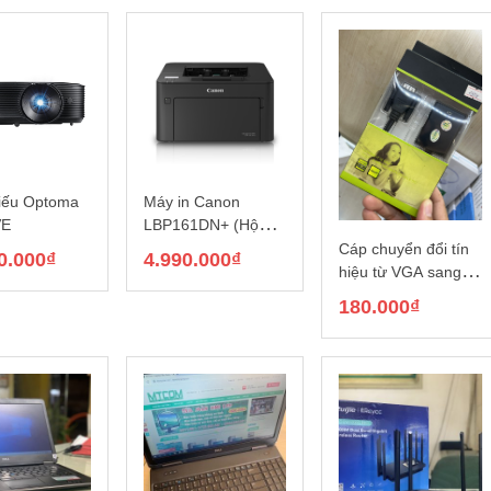
iếu Optoma
Máy in Canon
VE
LBP161DN+ (Hộp
mực lớn 4100 trang)
Cáp chuyển đổi tín
0.000
₫
4.990.000
₫
hiệu từ VGA sang
HDMI có âm thanh
180.000
₫