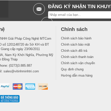
ĐĂNG KÝ NHẬN TIN KHUY
hệ
Chính sách
Chính sách bảo hành
TNHH Giải Pháp Công Nghệ MTCom
 số 1201148720 do Sở KH và ĐT
Chính sách bảo mật
n Giang cấp ngày 23/06/2011
Chính sách đổi trả
0A, Nam Kỳ Khởi Nghĩa, Phường Mỹ
Chính sách thanh toán
nh Đồng Tháp
Chính sách vận chuyển
phone:
(0273)3.885.887
Quy định chung
il:
sales@vitinhminhtri.com
Hướng dẫn mua hàng