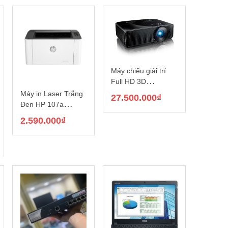
Máy chiếu giải trí
Full HD 3D
OPTOMA HD28E
Máy in Laser Trắng
27.500.000
₫
Đen HP 107a
(4ZB77A)
2.590.000
₫