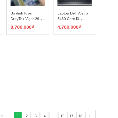
Bộ định tuyến
Laptop Dell Vostro
DrayTek Vigor 2962
3460 Core i3
Series
3120M, Ram 4GB,
8.700.000
₫
4.700.000
₫
SSD 120GB, 14 inch
1
2
3
4
…
16
17
18