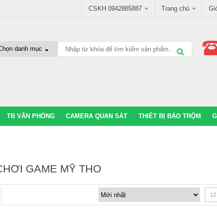
CSKH 0942885887
Trang chủ
Gi
TB VĂN PHÒNG
CAMERA QUAN SÁT
THIẾT BỊ BÁO TRỘM
G
CHƠI GAME MỸ THO
12