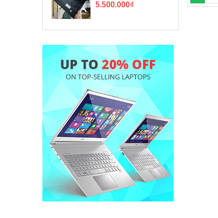
RAM 8G, SSD 256G,
5.500.000
₫
màn 15.6 inch Full HD