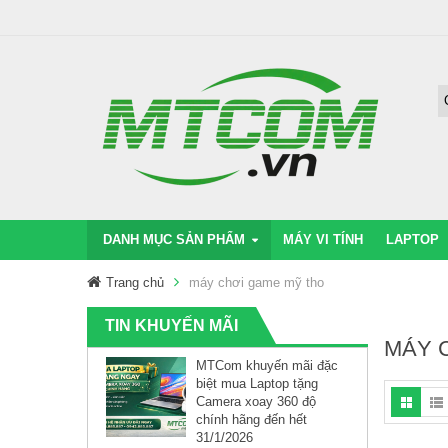
DANH MỤC SẢN PHẨM
MÁY VI TÍNH
LAPTOP
Trang chủ
máy chơi game mỹ tho
TIN KHUYẾN MÃI
MÁY 
MTCom khuyến mãi đặc
biệt mua Laptop tặng
Camera xoay 360 độ
chính hãng đến hết
31/1/2026