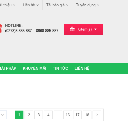
ới thiệu
Liên hệ
Tải báo giá
Tuyển dụng
HOTLINE:
0
item(s)
(0273)3 885 887 – 0968 885 887
IẢI PHÁP
KHUYẾN MÃI
TIN TỨC
LIÊN HỆ
1
2
3
4
…
16
17
18