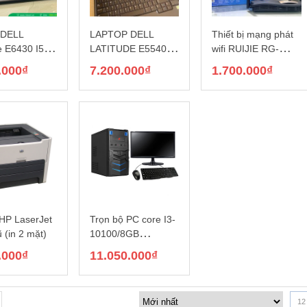
 DELL
LAPTOP DELL
Thiết bị mạng phát
e E6430 I5-
LATITUDE E5540/I5
wifi RUIJIE RG-
/ RAM 4GB /
4200U/8GB/128G/1
EW1200G Pro ( wifi
.000
₫
7.200.000
₫
1.700.000
₫
 SSD
5.6″
cho gia đình)
 HP LaserJet
Trọn bộ PC core I3-
 (in 2 mặt)
10100/8GB
RAM/240GB
.000
₫
11.050.000
₫
SSD/21.5″
12