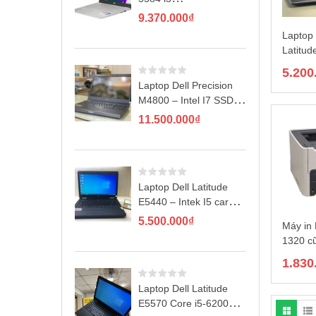
8265U/4GB/1TB/2GB
9.370.000
₫
MX130/Win10
Laptop
Latitud
3320M 
5.200
120GB
Laptop Dell Precision
M4800 – Intel I7 SSD
256GB
11.500.000
₫
Laptop Dell Latitude
E5440 – Intek I5 card
rời GT720M
5.500.000
₫
Máy in
1320 cũ
1.830
Laptop Dell Latitude
E5570 Core i5-6200u,