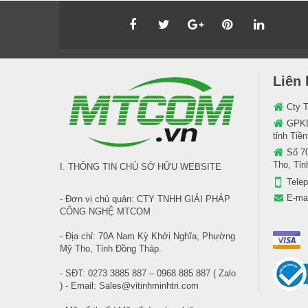
Liên 
Cty 
GPKD
tỉnh Tiề
Số 7
Tho, Tỉ
I. THÔNG TIN CHỦ SỞ HỮU WEBSITE
Tele
E-ma
- Đơn vị chủ quản: CTY TNHH GIẢI PHÁP
CÔNG NGHỆ MTCOM
- Địa chỉ: 70A Nam Kỳ Khởi Nghĩa, Phường
Mỹ Tho, Tỉnh Đồng Tháp.
- SĐT: 0273 3885 887 – 0968 885 887 ( Zalo
) - Email: Sales@vitinhminhtri.com