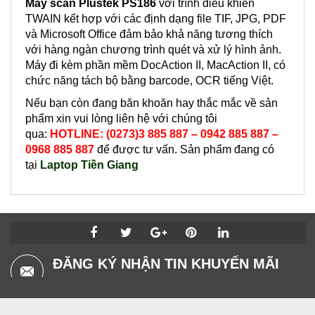
Máy scan Plustek PS186
với trình điều khiển
TWAIN kết hợp với các định dạng file TIF, JPG, PDF
và Microsoft Office đảm bảo khả năng tương thích
với hàng ngàn chương trình quét và xử lý hình ảnh.
Máy đi kèm phần mềm DocAction II, MacAction II, có
chức năng tách bộ bằng barcode, OCR tiếng Việt.
Nếu bạn còn đang băn khoăn hay thắc mắc về sản
phẩm xin vui lòng liên hệ với chúng tôi
qua:
HOTLINE: (0273)3 885 887 – 0942 885 887 –
0968 885 887
để được tư vấn. Sản phẩm đang có
tại
Laptop Tiền Giang
ĐĂNG KÝ NHẬN TIN KHUYẾN MÃI