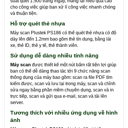
suất quét 1.500 trang /ngày, mang lại hiệu quả cao
cho công việc giúp bạn xử lí công việc nhanh chóng
và thuận tiện.
Hỗ trợ quét thẻ nhựa
Máy scan Plustek PS186 có thể quét thẻ nhựa có độ
dày lên đến 1.2mm bao gồm thẻ tín dụng, bằng lái
xe, thẻ ID, thẻ y tế, thẻ thành viên.
Sử dụng dễ dàng nhiều tính năng
Máy scan
được thiết kế một nút bấm rất tiện lợi giúp
bạn có thể dễ dàng thao tác tới 9 chức năng scan
thông dụng của máy bao gồm: scan ra file PDF tìm
kiếm được, scan và lưu lại trong máy, scan và chỉnh
sửa ngay bằng phần mềm chuyên dụng, scan và in
trực tiếp, scan và gửi qua e-mail, scan và tải lên
server.
Tương thích với nhiều ứng dụng về hình
ảnh