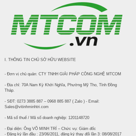
I. THÔNG TIN CHỦ SỞ HỮU WEBSITE
- Đơn vị chủ quản: CTY TNHH GIẢI PHÁP CÔNG NGHỆ MTCOM
- Địa chỉ: 70A Nam Kỳ Khởi Nghĩa, Phường Mỹ Tho, Tỉnh Đồng
Tháp.
- SĐT: 0273 3885 887 – 0968 885 887 ( Zalo ) - Email:
Sales@vitinhminhtri.com
- Mã số thuế / Mã số doanh nghiệp: 1201148720
- Đại diện: Ông VÕ MINH TRÍ – Chức vụ: Giám đốc
- Đăng ký lần đầu : 23/06/2011, đăng ký thay đổi lần 3: 08/08/2017