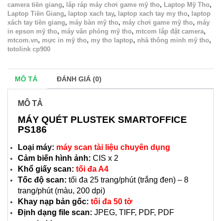
camera tiền giang
,
lắp ráp máy chơi game mỹ tho
,
Laptop Mỹ Tho
,
Laptop Tiền Giang
,
laptop xach tay
,
laptop xach tay my tho
,
laptop
xách tay tiền giang
,
máy bàn mỹ tho
,
máy chơi game mỹ tho
,
máy
in epson mỹ tho
,
máy văn phòng mỹ tho
,
mtcom lắp đặt camera
,
mtcom.vn
,
mực in mỹ tho
,
my tho laptop
,
nhà thông minh mỹ tho
,
totolink cp900
MÔ TẢ
ĐÁNH GIÁ (0)
MÔ TẢ
MÁY QUÉT PLUSTEK SMARTOFFICE
PS186
Loại máy:
máy scan tài liệu chuyên dụng
Cảm biến hình ảnh:
CIS x 2
Khổ giấy scan:
tối đa A4
Tốc độ scan:
tối đa 25 trang/phút (trắng đen) – 8
trang/phút (màu, 200 dpi)
Khay nạp bản gốc:
tối đa 50 tờ
Định dạng file scan:
JPEG, TIFF, PDF, PDF