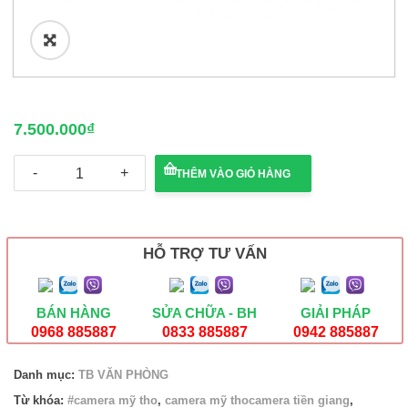
🔍
7.500.000
₫
Máy
THÊM VÀO GIỎ HÀNG
scan
Plustek
SmartOffice
PS186
số
HỖ TRỢ TƯ VẤN
lượng
BÁN HÀNG
SỬA CHỮA - BH
GIẢI PHÁP
0968 885887
0833 885887
0942 885887
Danh mục:
TB VĂN PHÒNG
Từ khóa:
#camera mỹ tho
,
camera mỹ thocamera tiền giang
,