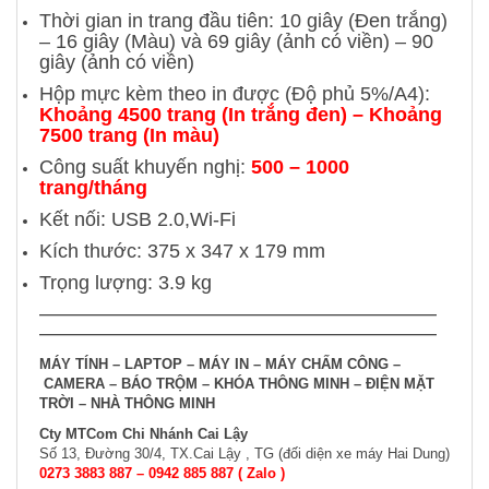
Thời gian in trang đầu tiên: 10 giây (Đen trắng)
– 16 giây (Màu) và 69 giây (ảnh có viền) – 90
giây (ảnh có viền)
Hộp mực kèm theo in được (Độ phủ 5%/A4):
Khoảng 4500 trang (In trắng đen) – Khoảng
7500 trang (In màu)
Công suất khuyến nghị:
500 – 1000
trang/tháng
Kết nối: USB 2.0,Wi-Fi
Kích thước: 375 x 347 x 179 mm
Trọng lượng: 3.9 kg
———————————————————
—————————
——————————
——————————————————
MÁY TÍNH – LAPTOP –
MÁY IN – MÁY CHẤM CÔNG –
CAMERA – BÁO TRỘM – KHÓA THÔNG MINH –
ĐIỆN MẶT
TRỜI – NHÀ THÔNG MINH
Cty MTCom Chi Nhánh Cai Lậy
Số 13, Đường 30/4, TX.Cai Lậy , TG (đối diện xe máy Hai Dung)
0273 3883 887 – 0942 885 887 ( Zalo )