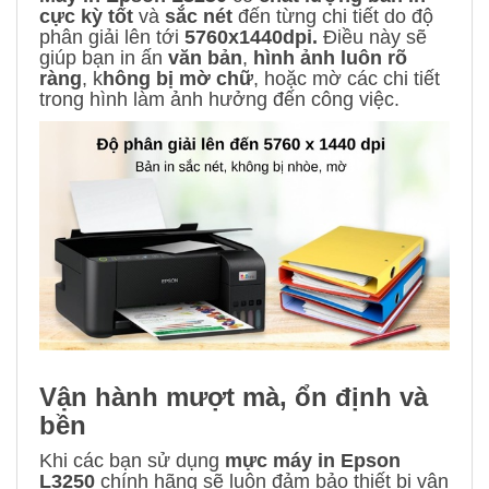
cực kỳ tốt
và
sắc nét
đến từng chi tiết do độ
phân giải lên tới
5760x1440dpi.
Điều này sẽ
giúp bạn in ấn
văn bản
,
hình ảnh luôn rõ
ràng
, k
hông bị mờ chữ
, hoặc mờ các chi tiết
trong hình làm ảnh hưởng đến công việc.
Vận hành mượt mà, ổn định và
bền
Khi các bạn sử dụng
mực máy in Epson
L3250
chính hãng sẽ luôn đảm bảo thiết bị vận