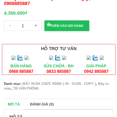
0968885887
4.350.000
₫
Máy
THÊM VÀO GIỎ HÀNG
in
phun
màu
Epson
Ecotank
HỖ TRỢ TƯ VẤN
L3250
wifi,
in
scan,
BÁN HÀNG
SỬA CHỮA - BH
GIẢI PHÁP
copy
0968 885887
0833 885887
0942 885887
màu
số
Danh mục:
MÁY IN ĐA CHỨC NĂNG ( IN - SCAN - COPY )
,
Máy in
lượng
màu
,
TB VĂN PHÒNG
MÔ TẢ
ĐÁNH GIÁ (0)