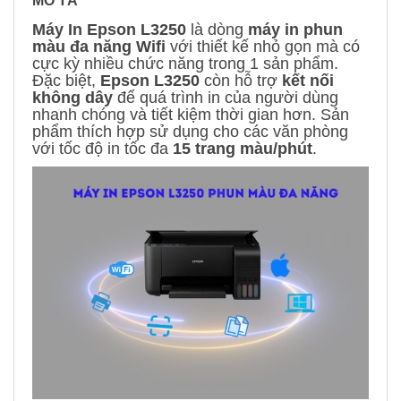
MÔ TẢ
Máy In Epson L3250
là dòng
máy in phun
màu đa năng Wifi
với thiết kế nhỏ gọn mà có
cực kỳ nhiều chức năng trong 1 sản phẩm.
Đặc biệt,
Epson L3250
còn hỗ trợ
kết nối
không dây
để quá trình in của người dùng
nhanh chóng và tiết kiệm thời gian hơn. Sản
phẩm thích hợp sử dụng cho các văn phòng
với tốc độ in tốc đa
15 trang màu/phút
.