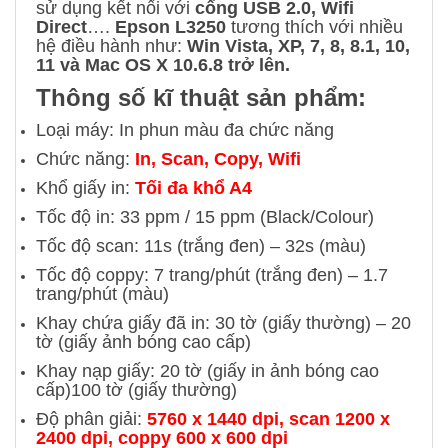
sử dụng kết nối với
cổng USB 2.0, Wifi
Direct
….
Epson L3250
tương thích với nhiều
hệ điều hành như:
Win Vista, XP, 7, 8, 8.1, 10,
11 và Mac OS X 10.6.8 trở lên.
Thông số kĩ thuật sản phẩm:
Loại máy: In phun màu đa chức năng
Chức năng:
In, Scan, Copy, Wifi
Khổ giấy in:
Tối đa khổ A4
Tốc độ in: 33 ppm / 15 ppm (Black/Colour)
Tốc độ scan: 11s (trắng đen) – 32s (màu)
Tốc độ coppy: 7 trang/phút (trắng đen) – 1.7
trang/phút (màu)
Khay chứa giấy đã in: 30 tờ (giấy thường) – 20
tờ (giấy ảnh bóng cao cấp)
Khay nạp giấy:
20 tờ (giấy in ảnh bóng cao
cấp)
100 tờ (giấy thường)
Độ phân giải:
5760 x 1440 dpi, scan 1200 x
2400 dpi, coppy 600 x 600 dpi