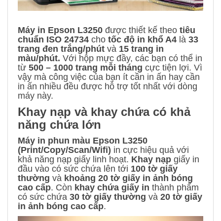
Máy in Epson L3250
được thiết kế theo
tiêu
chuẩn ISO 24734
cho
tốc độ in khổ A4
là
33
trang đen trắng/phút
và
15 trang in
màu/phút.
Với hộp mực đầy, các bạn có thể in
từ
500 – 1000 trang mỗi tháng
cực tiện lợi. Vì
vậy mà công việc của bạn ít cần in ấn hay cần
in ấn nhiều đều được hỗ trợ tốt nhất với dòng
máy này.
Khay nạp và khay chứa có khả
năng chứa lớn
Máy in phun màu Epson L3250
(Print/Copy/Scan/Wifi)
in cực hiệu quả với
khả năng nạp giấy linh hoạt.
Khay nạp
giấy in
đầu vào có sức chứa lên tới
100 tờ giấy
thường
và
khoảng 20 tờ giấy in ảnh bóng
cao cấp
. Còn
khay chứa giấy in
thành phẩm
có sức chứa
30 tờ giấy thường
và
20 tờ giấy
in ảnh bóng cao cấp
.