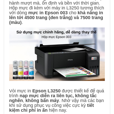
hành mượt mà, ổn định và bền với thời gian.
Hộp mực đi kèm với máy in L3250 tương thích
với dòng
mực in Epson 003
cho
khả năng in
lên tới 4500 trang (đen trắng) và 7500 trang
(màu)
.
Vòi mực in
Epson L3250
được thiết kế để quá
trình
nạp mực diễn ra liên tục,
không tắc
nghẽn
,
không bẩn máy
. Nhờ vậy mà các bạn
khi sử dụng phục vụ công việc cực kỳ
tiết
kiệm chi phí in ấn
hiện nay.