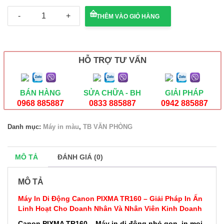
Máy
THÊM VÀO GIỎ HÀNG
in
di
động
Canon
Pixma
HỖ TRỢ TƯ VẤN
TR160
sử
dụng
Pin
BÁN HÀNG
SỬA CHỮA - BH
GIẢI PHÁP
sạc
0968 885887
0833 885887
0942 885887
số
lượng
Danh mục:
Máy in màu
,
TB VĂN PHÒNG
MÔ TẢ
ĐÁNH GIÁ (0)
MÔ TẢ
Máy In Di Động Canon PIXMA TR160 – Giải Pháp In Ấn
Linh Hoạt Cho Doanh Nhân Và Nhân Viên Kinh Doanh
Canon PIXMA TR160 – Máy in di động nhỏ gọn, in mọi