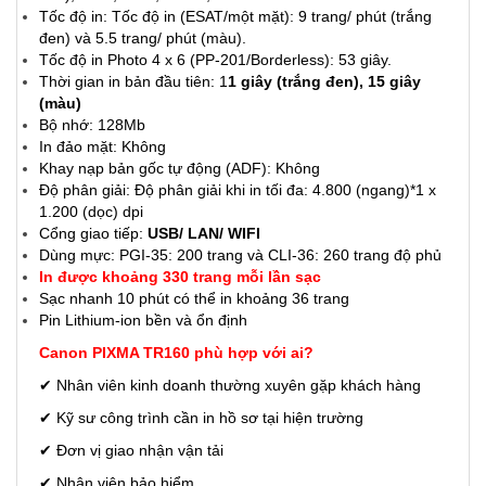
Tốc độ in: Tốc độ in (ESAT/một mặt): 9 trang/ phút (trắng
đen) và 5.5 trang/ phút (màu).
Tốc độ in Photo 4 x 6 (PP-201/Borderless): 53 giây.
Thời gian in bản đầu tiên: 1
1 giây (trắng đen), 15 giây
(màu)
Bộ nhớ: 128Mb
In đảo mặt: Không
Khay nạp bản gốc tự động (ADF): Không
Độ phân giải: Độ phân giải khi in tối đa: 4.800 (ngang)*1 x
1.200 (dọc) dpi
Cổng giao tiếp:
USB/ LAN/ WIFI
Dùng mực: PGI-35: 200 trang và CLI-36: 260 trang độ phủ
In được khoảng 330 trang mỗi lần sạc
Sạc nhanh 10 phút có thể in khoảng 36 trang
Pin Lithium-ion bền và ổn định
Canon PIXMA TR160 phù hợp với ai?
✔ Nhân viên kinh doanh thường xuyên gặp khách hàng
✔ Kỹ sư công trình cần in hồ sơ tại hiện trường
✔ Đơn vị giao nhận vận tải
✔ Nhân viên bảo hiểm