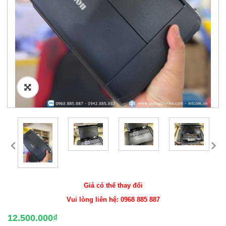
🔍
Giá có thể thay đổi
Vui lòng liên hệ: 0968 885 887
12.500.000
₫