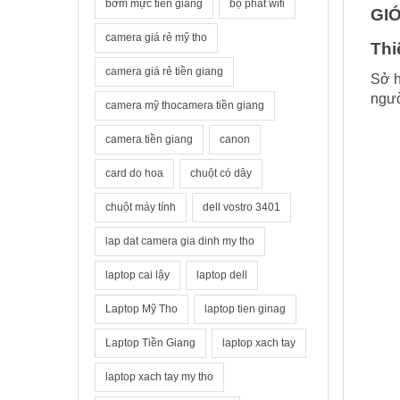
bơm mực tiền giang
bộ phát wifi
GIỚ
camera giá rẻ mỹ tho
Thi
camera giá rẻ tiền giang
Sở h
ngườ
camera mỹ thocamera tiền giang
camera tiền giang
canon
card do hoa
chuột có dây
chuột máy tính
dell vostro 3401
lap dat camera gia dinh my tho
laptop cai lậy
laptop dell
Laptop Mỹ Tho
laptop tien ginag
Laptop Tiền Giang
laptop xach tay
laptop xach tay my tho