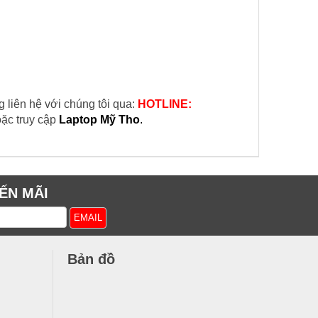
 liên hệ với chúng tôi qua:
HOTLINE:
ặc truy cập
Laptop Mỹ Tho
.
ẾN MÃI
Bản đồ