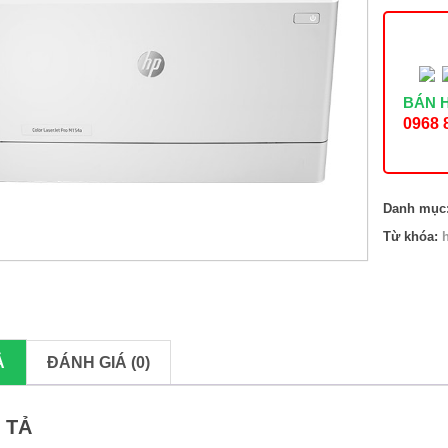
HP
Pro
M154A
số
lượng
BÁN 
0968 
Danh mục
Từ khóa:
Ả
ĐÁNH GIÁ (0)
 TẢ