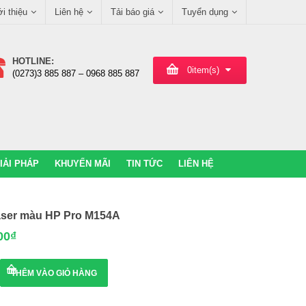
ới thiệu
Liên hệ
Tải báo giá
Tuyển dụng
HOTLINE:
0
item(s)
(0273)3 885 887 – 0968 885 887
IẢI PHÁP
KHUYẾN MÃI
TIN TỨC
LIÊN HỆ
aser màu HP Pro M154A
00
₫
THÊM VÀO GIỎ HÀNG