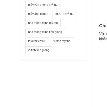
máy văn phòng mỹ tho
máy ảnh canon
mực in mỹ tho
nhà thông minh mỹ tho
Chấ
nhà thông minh tiền giang
Với 
khác
totolink cp900
vi tinh my tho
vi tinh tien giang