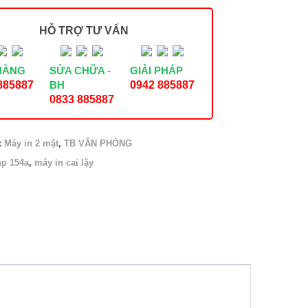
HỖ TRỢ TƯ VẤN
HÀNG
SỬA CHỮA -
GIẢI PHÁP
885887
BH
0942 885887
0833 885887
:
Máy in 2 mặt
,
TB VĂN PHÒNG
hp 154a
,
máy in cai lậy