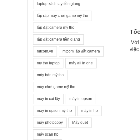
laptop xách tay tiền giang
lắp ráp máy chơi game mỹ tho
lắp đặt camera mỹ tho
Tốc
lắp đặt camera tiền giang
V
ới
việc
mtcom.vn
mtcom lắp đặt camera
my tho laptop
máy all in one
máy bàn mỹ tho
máy chơi game mỹ tho
máy in cai lậy
máy in epson
máy in epson mỹ tho
máy in hp
máy photocopy
Máy quét
máy scan hp