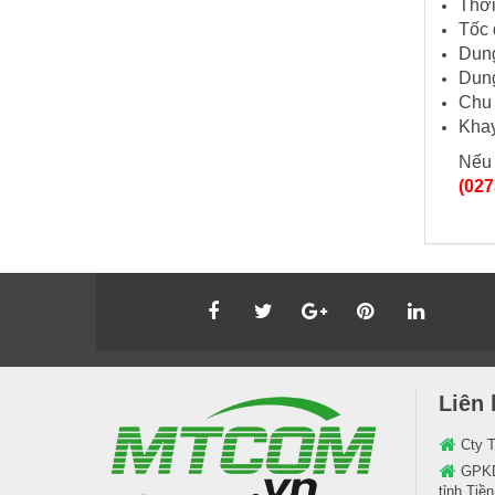
Thời
Tốc 
Dung
Dung
Chu 
Khay
Nếu 
(027
Liên 
Cty 
GPKD
tỉnh Tiề