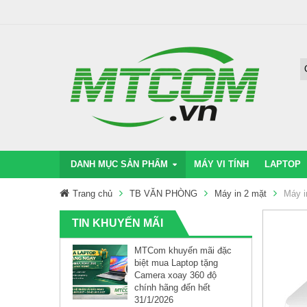
DANH MỤC SẢN PHẨM
MÁY VI TÍNH
LAPTOP
Trang chủ
TB VĂN PHÒNG
Máy in 2 mặt
Máy i
TIN KHUYẾN MÃI
MTCom khuyến mãi đặc
biệt mua Laptop tặng
Camera xoay 360 độ
chính hãng đến hết
31/1/2026