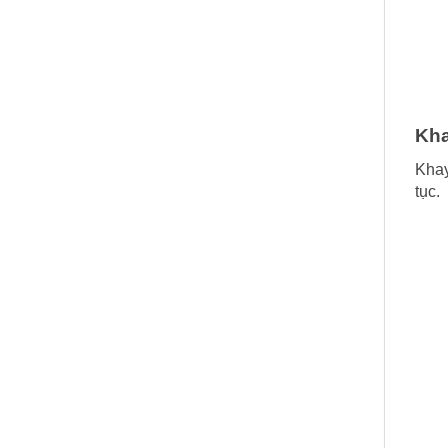
Kha
Khay
tục.