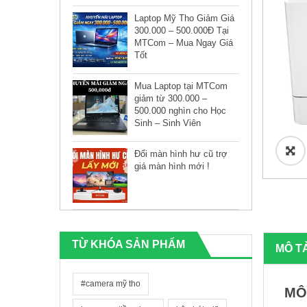
Laptop Mỹ Tho Giảm Giá
300.000 – 500.000Đ Tại
MTCom – Mua Ngay Giá
Tốt
Mua Laptop tại MTCom
giảm từ 300.000 –
500.000 nghìn cho Học
Sinh – Sinh Viên
🔍
Đổi màn hình hư cũ trợ
giá màn hình mới !
TỪ KHÓA SẢN PHẨM
MÔ T
#camera mỹ tho
MÔ