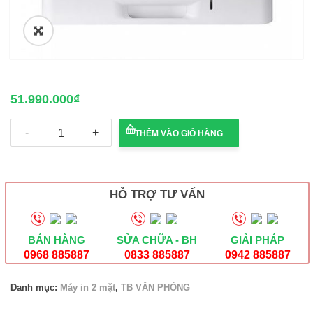
🔍
51.990.000
₫
Máy
THÊM VÀO GIỎ HÀNG
in
Laser
màu
A3
Canon
HỖ TRỢ TƯ VẤN
LBP
841Cdn
số
lượng
BÁN HÀNG
SỬA CHỮA - BH
GIẢI PHÁP
0968 885887
0833 885887
0942 885887
Danh mục:
Máy in 2 mặt
,
TB VĂN PHÒNG