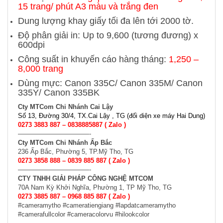
15 trang/ phút A3 màu và trắng đen
Dung lượng khay giấy tối đa lên tới 2000 tờ.
Độ phân giải in: Up to 9,600 (tương đương) x
600dpi
Công suất in khuyến cáo hàng tháng:
1,250 –
8,000 trang
Dùng mực: Canon 335C/ Canon 335M/ Canon
335Y/ Canon 335BK
Cty MTCom Chi Nhánh Cai Lậy
Số 13, Đường 30/4, TX.Cai Lậy , TG (đối diện xe máy Hai Dung)
0273 3883 887 –
0838885887
( Zalo )
———————————-
Cty MTCom Chi Nhánh Ấp Bắc
236 Ấp Bắc, Phường 5, TP.Mỹ Tho, TG
0273 3858 888 – 0839 885 887 ( Zalo )
———————————-
CTY TNHH GIẢI PHÁP CÔNG NGHỆ MTCOM
70A Nam Kỳ Khởi Nghĩa, Phường 1, TP Mỹ Tho, TG
0273 3885 887 – 0968 885 887 ( Zalo )
#cameramytho #cameratiengiang #lapdatcameramytho
#camerafullcolor #cameracolorvu #hilookcolor