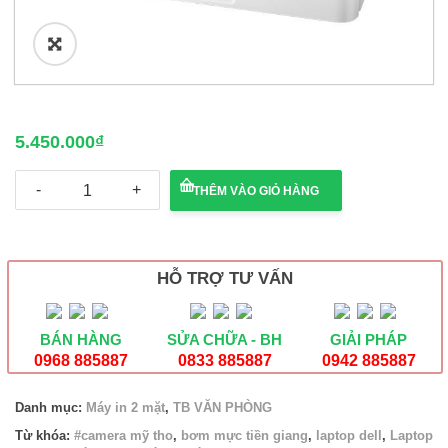
🔍
5.450.000
₫
Máy
THÊM VÀO GIỎ HÀNG
in
HP
Laserjet
Pro
M404N
HỖ TRỢ TƯ VẤN
(W1A52A)
số
lượng
BÁN HÀNG
SỬA CHỮA - BH
GIẢI PHÁP
0968 885887
0833 885887
0942 885887
Danh mục:
Máy in 2 mặt
,
TB VĂN PHÒNG
Từ khóa:
#camera mỹ tho
,
bơm mực tiền giang
,
laptop dell
,
Laptop