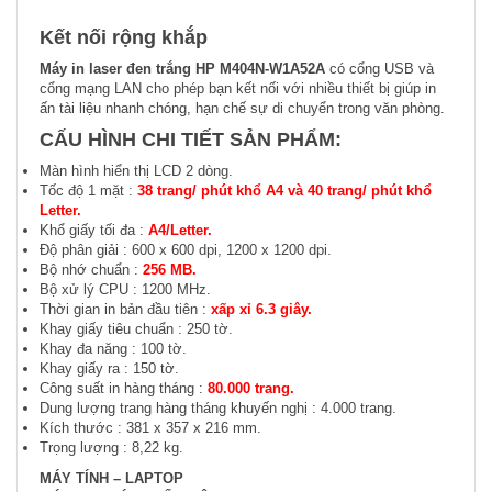
Kết nối rộng khắp
Máy in laser đen trắng HP M404N-W1A52A
có cổng USB và
cổng mạng LAN cho phép bạn kết nối với nhiều thiết bị giúp in
ấn tài liệu nhanh chóng, hạn chế sự di chuyển trong văn phòng.
CẤU HÌNH CHI TIẾT SẢN PHẨM:
Màn hình hiển thị LCD 2 dòng.
Tốc độ 1 mặt :
38 trang/ phút khổ A4 và 40 trang/ phút khổ
Letter.
Khổ giấy tối đa :
A4/Letter.
Độ phân giải : 600 x 600 dpi, 1200 x 1200 dpi.
Bộ nhớ chuẩn :
256 MB.
Bộ xử lý CPU : 1200 MHz.
Thời gian in bản đầu tiên :
xấp xỉ 6.3 giây.
Khay giấy tiêu chuẩn : 250 tờ.
Khay đa năng : 100 tờ.
Khay giấy ra : 150 tờ.
Công suất in hàng tháng :
80.000 trang.
Dung lượng trang hàng tháng khuyến nghị : 4.000 trang.
Kích thước : 381 x 357 x 216 mm.
Trọng lượng : 8,22 kg.
MÁY TÍNH – LAPTOP