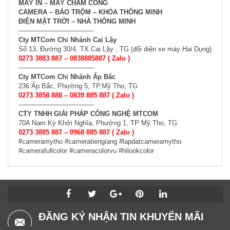
MÁY IN – MÁY CHẤM CÔNG
CAMERA – BÁO TRỘM – KHÓA THÔNG MINH
ĐIỆN MẶT TRỜI – NHÀ THÔNG MINH
———————————-
Cty MTCom Chi Nhánh Cai Lậy
Số 13, Đường 30/4, TX.Cai Lậy , TG (đối diện xe máy Hai Dung)
0273 3883 887 –
0838885887
( Zalo )
———————————-
Cty MTCom Chi Nhánh Ấp Bắc
236 Ấp Bắc, Phường 5, TP.Mỹ Tho, TG
0273 3858 888 – 0839 885 887 ( Zalo )
———————————-
CTY TNHH GIẢI PHÁP CÔNG NGHỆ MTCOM
70A Nam Kỳ Khởi Nghĩa, Phường 1, TP Mỹ Tho, TG
0273 3885 887 – 0968 885 887 ( Zalo )
#cameramytho #cameratiengiang #lapdatcameramytho
#camerafullcolor #cameracolorvu #hilookcolor
ĐĂNG KÝ NHẬN TIN KHUYẾN MÃI