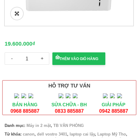
🔍
19.600.000
₫
Máy
THÊM VÀO GIỎ HÀNG
in
Laser
HP
LaserJet
Enterprise
HỖ TRỢ TƯ VẤN
M608DN
số
lượng
BÁN HÀNG
SỬA CHỮA - BH
GIẢI PHÁP
0968 885887
0833 885887
0942 885887
Danh mục:
Máy in 2 mặt
,
TB VĂN PHÒNG
Từ khóa:
canon
,
dell vostro 3401
,
laptop cai lậy
,
Laptop Mỹ Tho
,