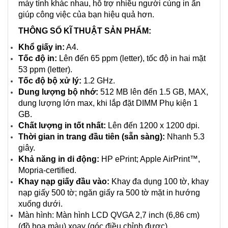
máy tính khác nhau, hỗ trợ nhiều người cùng in ấn
giúp công việc của bạn hiệu quả hơn.
THÔNG SỐ KĨ THUẬT SẢN PHẨM:
Khổ giấy in:
A4.
Tốc độ in:
Lên đến 65 ppm (letter), tốc độ in hai mặt
53 ppm (letter).
Tốc độ bộ xử lý:
1.2 GHz.
Dung lượng bộ nhớ:
512 MB lên đến 1.5 GB, MAX,
dung lượng lớn max, khi lắp đặt DIMM Phụ kiện 1
GB.
Chất lượng in tốt nhất:
Lên đến 1200 x 1200 dpi.
Thời gian in trang đầu tiên (sẵn sàng):
Nhanh 5.3
giây.
Khả năng in di động:
HP ePrint; Apple AirPrint™,
Mopria-certified.
Khay nạp giấy đầu vào:
Khay đa dụng 100 tờ, khay
nạp giấy 500 tờ; ngăn giấy ra 500 tờ mặt in hướng
xuống dưới.
Màn hình: Màn hình LCD QVGA 2,7 inch (6,86 cm)
(đồ họa màu) xoay (góc điều chỉnh được).