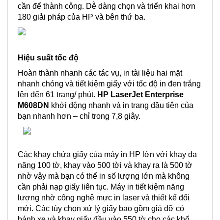
cần để thành công. Dễ dàng chọn và triển khai hơn
180 giải pháp của HP và bên thứ ba.
Hiệu suất tốc độ
Hoàn thành nhanh các tác vụ, in tài liệu hai mặt
nhanh chóng và tiết kiệm giấy với tốc độ in đen trắng
lên đến 61 trang/ phút.
HP LaserJet Enterprise
M608DN
khởi động nhanh và in trang đầu tiên của
bạn nhanh hơn – chỉ trong 7,8 giây.
Các khay chứa giấy của máy in HP lớn với khay đa
năng 100 tờ, khay vào 500 tời và khay ra là 500 tờ
nhờ vậy mà bạn có thể in số lượng lớn mà không
cần phải nạp giấy liên tục. Máy in
tiết kiệm năng
lượng nhờ công nghệ mực in laser và thiết kế đổi
mới. Các tùy chọn xử lý giấy bao gồm giá đỡ có
bánh xe và khay giấy đầu vào 550 tờ cho các khổ