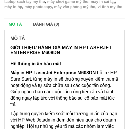
laptop xach tay my tho
,
máy chơi game mỹ tho
,
máy in cai lậy
,
máy in hp
,
máy photocopy
,
máy văn phòng mỹ tho
,
vi tinh my tho
MÔ TẢ
ĐÁNH GIÁ (0)
MÔ TẢ
GIỚI THIỆU/ ĐÁNH GIÁ MÁY IN HP LASERJET
ENTERPRISE M608DN
Hệ thống in ấn bảo mật
Máy in HP LaserJet Enterprise M608DN
hỗ trợ HP
Sure Start, từng máy in sẽ thường xuyên kiểm tra mã
hoạt động và tự sửa chữa sau các cuộc tấn công.
Giúp ngăn chặn các cuộc tấn công tiềm ẩn và hành
động ngay lập tức với thông báo sự cố bảo mật tức
thì.
Tập trung quyền kiểm soát môi trường in ấn của bạn
với HP Web Jetadmin đem đến hiệu quả cho doanh
nghiệp. Hội tụ những yếu tố mà các nhóm làm việc