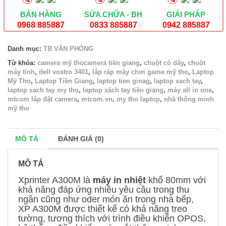
lượng
BÁN HÀNG
SỬA CHỮA - BH
GIẢI PHÁP
0968 885887
0833 885887
0942 885887
Danh mục:
TB VĂN PHÒNG
Từ khóa:
camera mỹ thocamera tiền giang
,
chuột có dây
,
chuột
máy tính
,
dell vostro 3401
,
lắp ráp máy chơi game mỹ tho
,
Laptop
Mỹ Tho
,
Laptop Tiền Giang
,
laptop tien ginag
,
laptop xach tay
,
laptop xach tay my tho
,
laptop xách tay tiền giang
,
máy all in one
,
mtcom lắp đặt camera
,
mtcom.vn
,
my tho laptop
,
nhà thông minh
mỹ tho
MÔ TẢ
ĐÁNH GIÁ (0)
MÔ TẢ
Xprinter A300M là
máy in nhiệt
khổ 80mm với
khả năng đáp ứng nhiều yêu cầu trong thu
ngân cũng như oder món ăn trong nhà bếp,
XP A300M được thiết kế có khả năng treo
tường, tương thích với trình điều khiển OPOS,