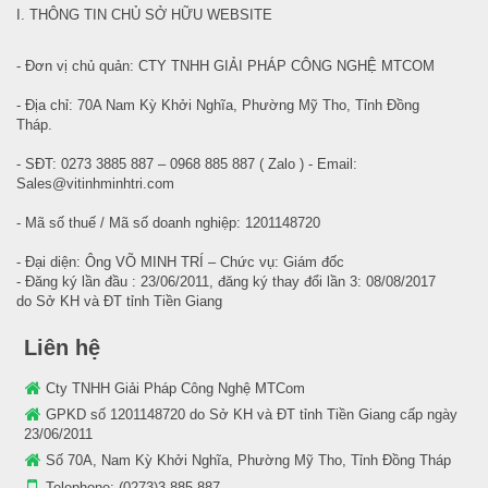
I. THÔNG TIN CHỦ SỞ HỮU WEBSITE
- Đơn vị chủ quản: CTY TNHH GIẢI PHÁP CÔNG NGHỆ MTCOM
- Địa chỉ: 70A Nam Kỳ Khởi Nghĩa, Phường Mỹ Tho, Tỉnh Đồng
Tháp.
- SĐT: 0273 3885 887 – 0968 885 887 ( Zalo ) - Email:
Sales@vitinhminhtri.com
- Mã số thuế / Mã số doanh nghiệp: 1201148720
- Đại diện: Ông VÕ MINH TRÍ – Chức vụ: Giám đốc
- Đăng ký lần đầu : 23/06/2011, đăng ký thay đổi lần 3: 08/08/2017
do Sở KH và ĐT tỉnh Tiền Giang
Liên hệ
Cty TNHH Giải Pháp Công Nghệ MTCom
GPKD số 1201148720 do Sở KH và ĐT tỉnh Tiền Giang cấp ngày
23/06/2011
Số 70A, Nam Kỳ Khởi Nghĩa, Phường Mỹ Tho, Tỉnh Đồng Tháp
Telephone:
(0273)3.885.887