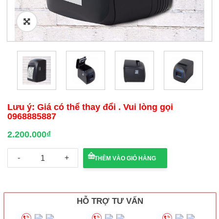
🔍
Lưu ý: Giá có thể thay đổi . Vui lòng gọi
0968885887
2.200.000
₫
Máy
THÊM VÀO GIỎ HÀNG
in
hóa
đơn
Xprinter
XP-
HỖ TRỢ TƯ VẤN
A300M
số