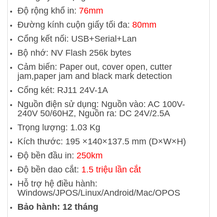
Độ rộng khổ in:
76mm
Đường kính cuộn giấy tối đa:
80mm
Cổng kết nối: USB+Serial+Lan
Bộ nhớ: NV Flash 256k bytes
Cảm biến: Paper out, cover open, cutter
jam,paper jam and black mark detection
Cổng két: RJ11 24V-1A
Nguồn điện sử dụng: Nguồn vào: AC 100V-
240V 50/60HZ, Nguồn ra: DC 24V/2.5A
Trọng lượng: 1.03 Kg
Kích thước: 195 ×140×137.5 mm (D×W×H)
Độ bền đầu in:
250km
Độ bền dao cắt:
1.5 triệu lần cắt
Hỗ trợ hệ điều hành:
Windows/JPOS/Linux/Android/Mac/OPOS
Bảo hành: 12 tháng