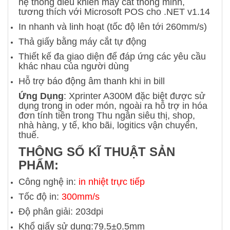
hệ thống điều khiển máy cắt thông minh,
tương thích với Microsoft POS cho .NET v1.14
In nhanh và linh hoạt (tốc độ lên tới 260mm/s)
Thả giấy bằng máy cắt tự động
Thiết kế đa giao diện để đáp ứng các yêu cầu
khác nhau của người dùng
Hỗ trợ báo động âm thanh khi in bill
Ứng Dụng
: Xprinter A300M đặc biệt được sử
dụng trong in oder món, ngoài ra hỗ trợ in hóa
đơn tính tiền trong Thu ngân siêu thị, shop,
nhà hàng, y tế, kho bãi, logitics vận chuyển,
thuế.
THÔNG SỐ KĨ THUẬT SẢN
PHẨM:
Công nghệ in:
in nhiệt trực tiếp
Tốc độ in:
300mm/s
Độ phân giải: 203dpi
Khổ giấy sử dụng:79.5±0.5mm