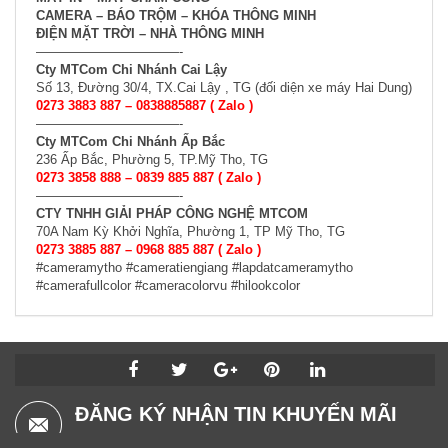
CAMERA – BÁO TRỘM – KHÓA THÔNG MINH
ĐIỆN MẶT TRỜI – NHÀ THÔNG MINH
———————————-
Cty MTCom Chi Nhánh Cai Lậy
Số 13, Đường 30/4, TX.Cai Lậy , TG (đối diện xe máy Hai Dung)
0273 3883 887 –
0838885887
( Zalo )
———————————-
Cty MTCom Chi Nhánh Ấp Bắc
236 Ấp Bắc, Phường 5, TP.Mỹ Tho, TG
0273 3858 888 – 0839 885 887 ( Zalo )
———————————-
CTY TNHH GIẢI PHÁP CÔNG NGHỆ MTCOM
70A Nam Kỳ Khởi Nghĩa, Phường 1, TP Mỹ Tho, TG
0273 3885 887 – 0968 885 887 ( Zalo )
#cameramytho #cameratiengiang #lapdatcameramytho
#camerafullcolor #cameracolorvu #hilookcolor
ĐĂNG KÝ NHẬN TIN KHUYẾN MÃI