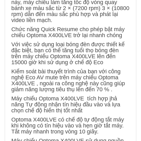
này, máy chiếu làm tăng tốc độ vòng quay
bánh xe màu sắc từ 2 × (7200 rpm) 3 × (10800
rpm) dẫn đến màu sắc phù hợp và phát lại
video liền mạch.
Chức năng Quick Resume cho phép bật máy
chiếu Optoma X400LVE trở lại nhanh chóng
Với việc sử dụng loại bóng đèn được thiết kế
đặc biệt, bạn có thể tăng tuổi thọ bóng đèn
trên máy chiếu Optoma X400LVE lên đến
15000 giờ khi sử dụng ở chế độ Eco
Kiểm soát bài thuyết trình của bạn với công
nghệ Eco AV mute trên máy chiếu Optoma
X400LVE , ngoài ra công nghệ này cũng giúp
giảm năng lượng tiêu thụ lên đến 70 % .
Máy chiếu Optoma X400LVE tích hợp jhả
năng Tự động nhận tín hiệu đầu vào và lựa
chọn chế độ hiển thị tốt nhất
Optoma X400LVE có chế độ tự động tắt máy
khi không có tín hiệu vào và hẹn giờ tắt máy.
Tắt máy nhanh trong vòng 10 giây.
Máy chiếu Optoma X400LVE sử dụng nguồn