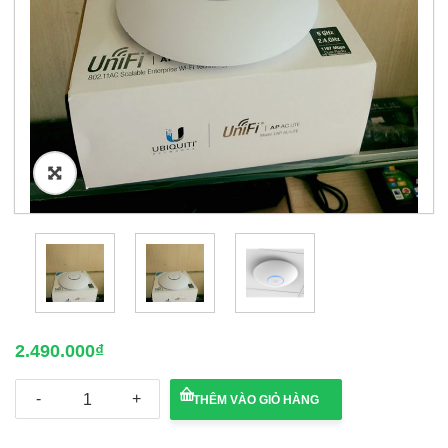
🔍
2.490.000
₫
Bộ
THÊM VÀO GIỎ HÀNG
phát
sóng
UniFi