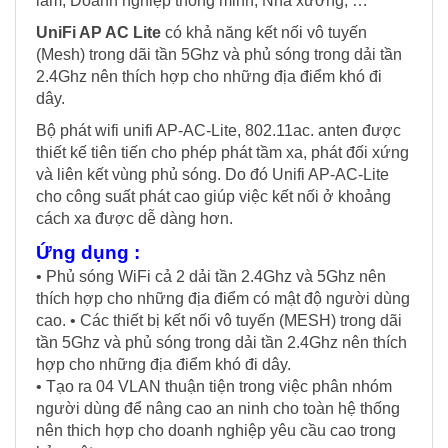
lãm, Doanh nghiệp thông minh, Nhà xưởng, …
UniFi AP AC Lite
có khả năng kết nối vô tuyến
(Mesh) trong dãi tần 5Ghz và phủ sóng trong dải tần
2.4Ghz nên thích hợp cho những địa điểm khó đi
dây.
Bộ phát wifi unifi AP-AC-Lite, 802.11ac. anten được
thiết kế tiên tiến cho phép phát tầm xa, phát đối xứng
và liên kết vùng phủ sóng. Do đó Unifi AP-AC-Lite
cho công suất phát cao giúp việc kết nối ở khoảng
cách xa được dễ dàng hơn.
Ứng dụng :
• Phủ sóng WiFi cả 2 dải tần 2.4Ghz và 5Ghz nên
thích hợp cho những địa điểm có mật độ người dùng
cao. • Các thiết bị kết nối vô tuyến (MESH) trong dãi
tần 5Ghz và phủ sóng trong dải tần 2.4Ghz nên thích
hợp cho những địa điểm khó đi dây.
• Tạo ra 04 VLAN thuận tiện trong việc phân nhóm
người dùng để nâng cao an ninh cho toàn hệ thống
nên thich hợp cho doanh nghiệp yêu cầu cao trong