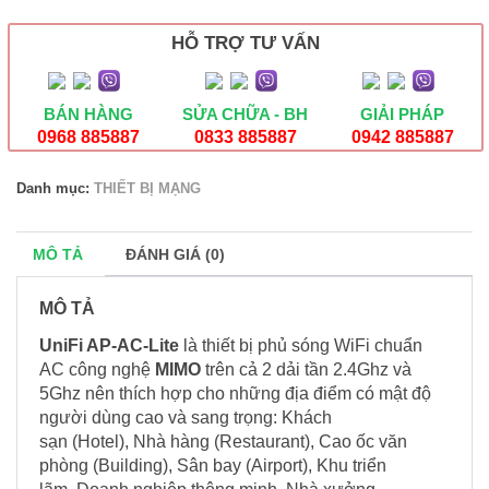
AP-
AC
HỖ TRỢ TƯ VẤN
-
LITE
số
lượng
BÁN HÀNG
SỬA CHỮA - BH
GIẢI PHÁP
0968 885887
0833 885887
0942 885887
Danh mục:
THIẾT BỊ MẠNG
MÔ TẢ
ĐÁNH GIÁ (0)
MÔ TẢ
UniFi AP-AC-Lite
là thiết bị phủ sóng WiFi chuẩn
AC công nghệ
MIMO
trên cả 2 dải tần 2.4Ghz và
5Ghz nên thích hợp cho những địa điểm có mật độ
người dùng cao và sang trọng: Khách
sạn (Hotel), Nhà hàng (Restaurant), Cao ốc văn
phòng (Building), Sân bay (Airport), Khu triển