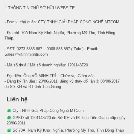
I. THÔNG TIN CHỦ SỞ HỮU WEBSITE
- Đơn vị chủ quản: CTY TNHH GIẢI PHÁP CÔNG NGHỆ MTCOM
- Địa chỉ: 70A Nam Kỳ Khởi Nghĩa, Phường Mỹ Tho, Tỉnh Đồng
Tháp.
- SĐT: 0273 3885 887 – 0968 885 887 ( Zalo ) - Email:
Sales@vitinhminhtri.com
- Mã số thuế / Mã số doanh nghiệp: 1201148720
- Đại diện: Ông VÕ MINH TRÍ – Chức vụ: Giám đốc
- Đăng ký lần đầu : 23/06/2011, đăng ký thay đổi lần 3: 08/08/2017
do Sở KH và ĐT tỉnh Tiền Giang
Liên hệ
Cty TNHH Giải Pháp Công Nghệ MTCom
GPKD số 1201148720 do Sở KH và ĐT tỉnh Tiền Giang cấp ngày
23/06/2011
Số 70A, Nam Kỳ Khởi Nghĩa, Phường Mỹ Tho, Tỉnh Đồng Tháp