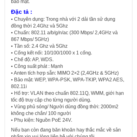
bảo mật.
Đặc tả :
• Chuyên dụng: Trong nhà với 2 dải tần sử dụng
đồng thời 2.4Ghz và 5Ghz
• Chuẩn: 802.11 a/b/g/n/ac (300 Mbps/ 2,4GHz và
867 Mbps/ 5GHz)
• Tần số: 2.4 Ghz và 5Ghz
• Cổng kết nối: 10/100/1000 x 1 cổng.
• Chế độ: AP, WDS.
• Công suất phát : Mạnh
• Anten tích hợp sẵn: MIMO 2×2 (2,4GHz & 5GHz)
• Bảo mật: WEP, WPA-PSK, WPA-TKIP, WPA2 AES,
802.11i
• Hổ trợ: VLAN theo chuẩn 802.11Q, WMM, giới hạn
tốc độ truy cập cho từng người dùng.
• Vùng phủ sóng/ Người dùng đồng thời: 2000m2
không che chắn/ 100 người
• Phụ kiện: Nguồn PoE 24V.
Nếu bạn còn đang băn khoăn hay thắc mắc về sản
phẩm xin vui lòng liên hệ với chúng tôi