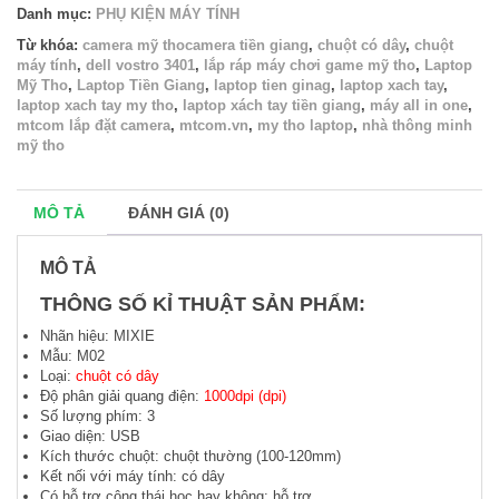
Danh mục:
PHỤ KIỆN MÁY TÍNH
Từ khóa:
camera mỹ thocamera tiền giang
,
chuột có dây
,
chuột
máy tính
,
dell vostro 3401
,
lắp ráp máy chơi game mỹ tho
,
Laptop
Mỹ Tho
,
Laptop Tiền Giang
,
laptop tien ginag
,
laptop xach tay
,
laptop xach tay my tho
,
laptop xách tay tiền giang
,
máy all in one
,
mtcom lắp đặt camera
,
mtcom.vn
,
my tho laptop
,
nhà thông minh
mỹ tho
MÔ TẢ
ĐÁNH GIÁ (0)
MÔ TẢ
THÔNG SỐ KỈ THUẬT SẢN PHẨM:
Nhãn hiệu: MIXIE
Mẫu: M02
Loại:
chuột có dây
Độ phân giải quang điện:
1000dpi (dpi)
Số lượng phím: 3
Giao diện: USB
Kích thước chuột: chuột thường (100-120mm)
Kết nối với máy tính: có dây
Có hỗ trợ công thái học hay không: hỗ trợ