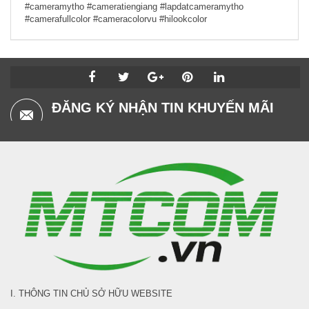
#cameramytho #cameratiengiang #lapdatcameramytho
#camerafullcolor #cameracolorvu #hilookcolor
ĐĂNG KÝ NHẬN TIN KHUYẾN MÃI
I. THÔNG TIN CHỦ SỞ HỮU WEBSITE