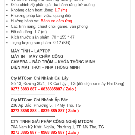
Điều chỉnh độ phân giải: ba bánh răng trở xuống
Khoảng cách hoạt động:
1.7 (m)
Phương pháp làm việc: quang điện
Hướng bánh xe:
Bánh xe cảm ứng
Các tính năng: chuột chơi game, văn phòng
Độ dài dòng: 1.7 (m)
Kích thước sản phẩm: 70 * 155 * 47
Trọng lượng sản phẩm: 0,12 (KG)
MÁY TÍNH – LAPTOP
MÁY IN – MÁY CHẤM CÔNG
CAMERA – BÁO TRỘM – KHÓA THÔNG MINH
ĐIỆN MẶT TRỜI – NHÀ THÔNG MINH
———————————-
Cty MTCom Chi Nhánh Cai Lậy
Số 13, Đường 30/4, TX.Cai Lậy , TG (đối diện xe máy Hai Dung)
0273 3883 887 –
0838885887
( Zalo )
———————————-
Cty MTCom Chi Nhánh Ấp Bắc
236 Ấp Bắc, Phường 5, TP.Mỹ Tho, TG
0273 3858 888 – 0839 885 887 ( Zalo )
———————————-
CTY TNHH GIẢI PHÁP CÔNG NGHỆ MTCOM
70A Nam Kỳ Khởi Nghĩa, Phường 1, TP Mỹ Tho, TG
0273 3885 887 – 0968 885 887 ( Zalo )