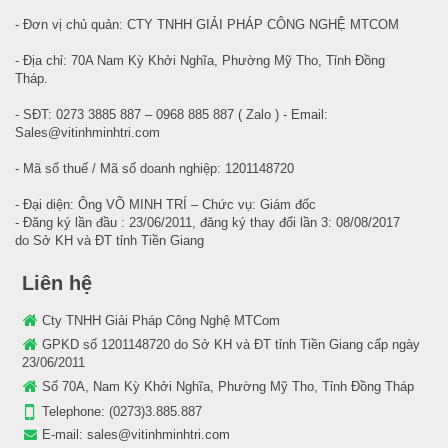
- Đơn vị chủ quản: CTY TNHH GIẢI PHÁP CÔNG NGHỆ MTCOM
- Địa chỉ: 70A Nam Kỳ Khởi Nghĩa, Phường Mỹ Tho, Tỉnh Đồng
Tháp.
- SĐT: 0273 3885 887 – 0968 885 887 ( Zalo ) - Email:
Sales@vitinhminhtri.com
- Mã số thuế / Mã số doanh nghiệp: 1201148720
- Đại diện: Ông VÕ MINH TRÍ – Chức vụ: Giám đốc
- Đăng ký lần đầu : 23/06/2011, đăng ký thay đổi lần 3: 08/08/2017
do Sở KH và ĐT tỉnh Tiền Giang
Liên hệ
Cty TNHH Giải Pháp Công Nghệ MTCom
GPKD số 1201148720 do Sở KH và ĐT tỉnh Tiền Giang cấp ngày
23/06/2011
Số 70A, Nam Kỳ Khởi Nghĩa, Phường Mỹ Tho, Tỉnh Đồng Tháp
Telephone:
(0273)3.885.887
E-mail:
sales@vitinhminhtri.com