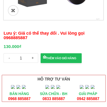
🔍
Lưu ý: Giá có thể thay đổi . Vui lòng gọi
0968885887
130.000
₫
CHUỘT
THÊM VÀO GIỎ HÀNG
CÓ
DÂY
MIXIE
M02
số
HỖ TRỢ TƯ VẤN
lượng
BÁN HÀNG
SỬA CHỮA - BH
GIẢI PHÁP
0968 885887
0833 885887
0942 885887