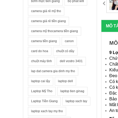
bơm mực tiền giang
bộ phát wifi
camera giá rẻ mỹ tho
camera giá rẻ tiền giang
MÔ T
camera mỹ thocamera tiền giang
camera tiền giang
canon
MÔ
card do hoa
chuột có dây
9 Lợ
Chứn
chuột máy tính
dell vostro 3401
Chất
Kiểu
lap dat camera gia dinh my tho
Đeo 
Có k
laptop cai lậy
laptop dell
Có k
Laptop Mỹ Tho
laptop tien ginag
Đặc 
Bảo 
Laptop Tiền Giang
laptop xach tay
Mắt 
An t
laptop xach tay my tho