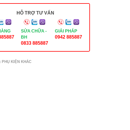
HỖ TRỢ TƯ VẤN
HÀNG
SỬA CHỮA -
GIẢI PHÁP
885887
BH
0942 885887
0833 885887
:
PHỤ KIỆN KHÁC