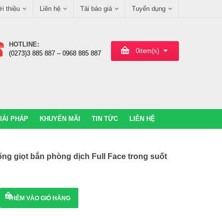
ới thiệu
Liên hệ
Tải báo giá
Tuyển dụng
HOTLINE:
0
item(s)
(0273)3 885 887 – 0968 885 887
IẢI PHÁP
KHUYẾN MÃI
TIN TỨC
LIÊN HỆ
ng giọt bắn phòng dịch Full Face trong suốt
THÊM VÀO GIỎ HÀNG