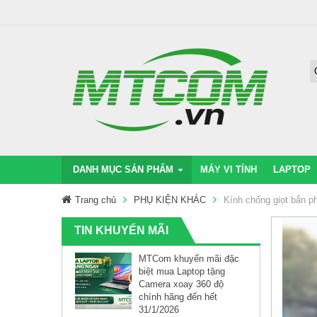
DANH MỤC SẢN PHẨM
MÁY VI TÍNH
LAPTOP
Trang chủ
PHỤ KIỆN KHÁC
Kính chống giọt bắn ph
TIN KHUYẾN MÃI
MTCom khuyến mãi đặc
biệt mua Laptop tặng
Camera xoay 360 độ
chính hãng đến hết
31/1/2026