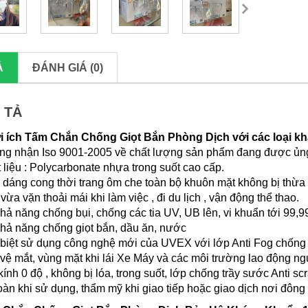
Ả
ĐÁNH GIÁ (0)
 TẢ
i ích Tấm Chắn Chống Giọt Bắn Phòng Dịch với các loại kh
g nhận Iso 9001-2005 về chất lượng sản phẩm đang được ủng
 liệu : Polycarbonate nhựa trong suốt cao cấp.
 dáng cong thời trang ôm che toàn bộ khuôn mặt không bị thừa 
vừa vặn thoải mái khi làm việc , đi du lịch , vận động thể thao.
hả năng chống bụi, chống các tia UV, UB lên, vi khuẩn tới 99,
hả năng chống giọt bắn, dầu ăn, nước
biệt sử dụng công nghệ mới của UVEX với lớp Anti Fog chống
vệ mắt, vùng mặt khi lái Xe Máy và các môi trường lao động ng
kính 0 độ , không bị lóa, trong suốt, lớp chống trầy sước Anti sc
oàn khi sử dụng, thẩm mỹ khi giao tiếp hoặc giao dịch nơi đông