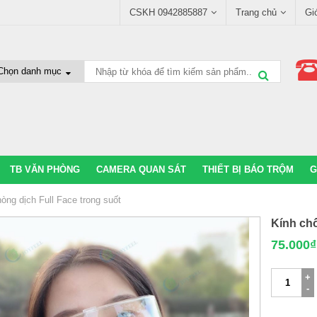
CSKH 0942885887
Trang chủ
Gi
TB VĂN PHÒNG
CAMERA QUAN SÁT
THIẾT BỊ BÁO TRỘM
G
òng dịch Full Face trong suốt
Kính chố
75.000
₫
Kính
chống
giọt
bắn