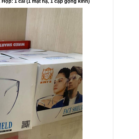
p: 1 cái (1 mặt nạ, 1 cặp gọng kính)