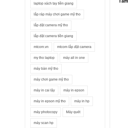
Tấm 
laptop xách tay tiền giang
lắp ráp máy chơi game mỹ tho
lắp đặt camera mỹ tho
lắp đặt camera tiền giang
mtcom.vn
mtcom lắp đặt camera
my tho laptop
máy all in one
máy bàn mỹ tho
máy chơi game mỹ tho
máy in cai lậy
máy in epson
máy in epson mỹ tho
máy in hp
máy photocopy
Máy quét
máy scan hp