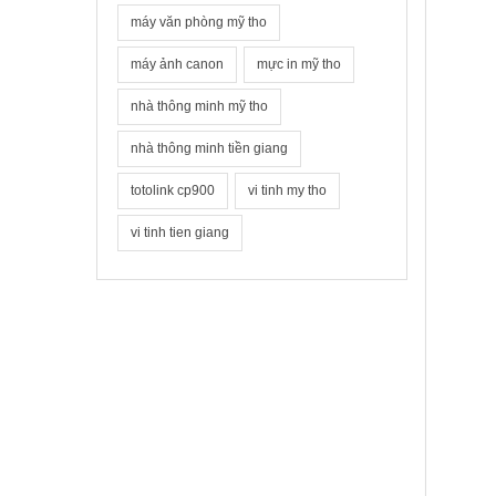
máy văn phòng mỹ tho
máy ảnh canon
mực in mỹ tho
nhà thông minh mỹ tho
nhà thông minh tiền giang
totolink cp900
vi tinh my tho
vi tinh tien giang