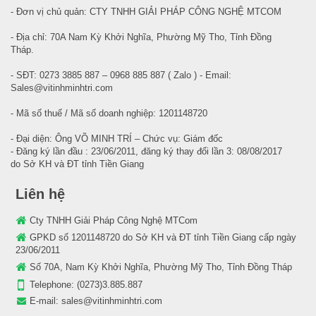
- Đơn vị chủ quản: CTY TNHH GIẢI PHÁP CÔNG NGHỆ MTCOM
- Địa chỉ: 70A Nam Kỳ Khởi Nghĩa, Phường Mỹ Tho, Tỉnh Đồng
Tháp.
- SĐT: 0273 3885 887 – 0968 885 887 ( Zalo ) - Email:
Sales@vitinhminhtri.com
- Mã số thuế / Mã số doanh nghiệp: 1201148720
- Đại diện: Ông VÕ MINH TRÍ – Chức vụ: Giám đốc
- Đăng ký lần đầu : 23/06/2011, đăng ký thay đổi lần 3: 08/08/2017
do Sở KH và ĐT tỉnh Tiền Giang
Liên hệ
Cty TNHH Giải Pháp Công Nghệ MTCom
GPKD số 1201148720 do Sở KH và ĐT tỉnh Tiền Giang cấp ngày
23/06/2011
Số 70A, Nam Kỳ Khởi Nghĩa, Phường Mỹ Tho, Tỉnh Đồng Tháp
Telephone:
(0273)3.885.887
E-mail:
sales@vitinhminhtri.com