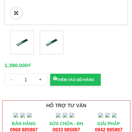
🔍
1.390.000
₫
RAM
THÊM VÀO GIỎ HÀNG
KINGMAX
8Gb/DDR3/BUS1600
số
lượng
HỖ TRỢ TƯ VẤN
BÁN HÀNG
SỬA CHỮA - BH
GIẢI PHÁP
0968 885887
0833 885887
0942 885887