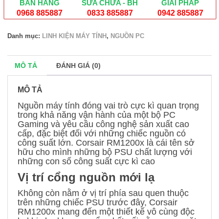
BÁN HÀNG
SỬA CHỮA - BH
GIẢI PHÁP
Gold
ATX3.0
0968 885887
0833 885887
0942 885887
Full
Modular
Danh mục:
LINH KIỆN MÁY TÍNH
,
NGUỒN PC
số
lượng
MÔ TẢ
ĐÁNH GIÁ (0)
MÔ TẢ
Nguồn máy tính đóng vai trò cực kì quan trọng
trong khả năng vận hành của một bộ PC
Gaming và yêu cầu công nghệ sản xuất cao
cấp, đặc biệt đối với những chiếc nguồn có
công suất lớn. Corsair RM1200x là cái tên sở
hữu cho mình những bộ PSU chất lượng với
những con số công suất cực kì cao
Vị trí cổng nguồn mới lạ
Không còn nằm ở vị trí phía sau quen thuộc
trên những chiếc PSU trước đây, Corsair
RM1200x mang đến một thiết kế vô cùng độc