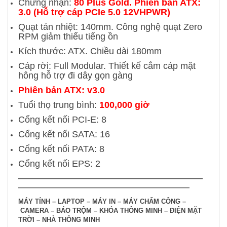
Chứng nhận:
80 Plus Gold. Phiên bản ATX:
3.0 (Hỗ trợ cáp PCIe 5.0 12VHPWR)
Quạt tản nhiệt: 140mm. Công nghệ quạt Zero
RPM giảm thiểu tiếng ồn
Kích thước: ATX. Chiều dài 180mm
Cáp rời: Full Modular. Thiết kế cắm cáp mặt
hông hỗ trợ đi dây gọn gàng
Phiên bản ATX: v3.0
Tuổi thọ trung bình:
100,000 giờ
Cổng kết nối PCI-E: 8
Cổng kết nối SATA: 16
Cổng kết nối PATA: 8
Cổng kết nối EPS: 2
———————————————————
—————————
——————————
————————————————
MÁY TÍNH – LAPTOP –
MÁY IN – MÁY CHẤM CÔNG –
CAMERA – BÁO TRỘM – KHÓA THÔNG MINH –
ĐIỆN MẶT
TRỜI – NHÀ THÔNG MINH