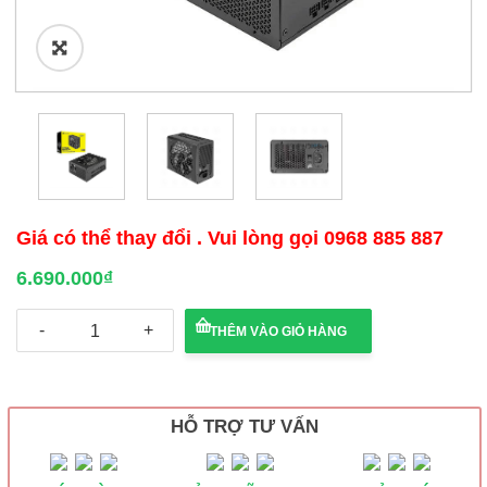
🔍
Giá có thể thay đổi . Vui lòng gọi 0968 885 887
6.690.000
₫
Nguồn
THÊM VÀO GIỎ HÀNG
máy
tính
Corsair
RM1200x
SHIFT
HỖ TRỢ TƯ VẤN
1200W
80
Plus