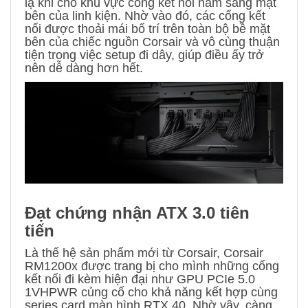
lạ khi cho khu vực cổng kết nối nằm sang mặt
bên của linh kiện. Nhờ vào đó, các cổng kết
nối được thoải mái bố trí trên toàn bộ bề mặt
bên của chiếc nguồn Corsair và vô cùng thuận
tiện trong việc setup đi dây, giúp điều ấy trở
nên dễ dàng hơn hết.
Đạt chứng nhận ATX 3.0 tiên
tiến
Là thế hệ sản phẩm mới từ Corsair, Corsair
RM1200x được trang bị cho mình những cổng
kết nối đi kèm hiện đại như GPU PCIe 5.0
1VHPWR củng cố cho khả năng kết hợp cùng
series card màn hình RTX 40. Nhờ vậy, càng