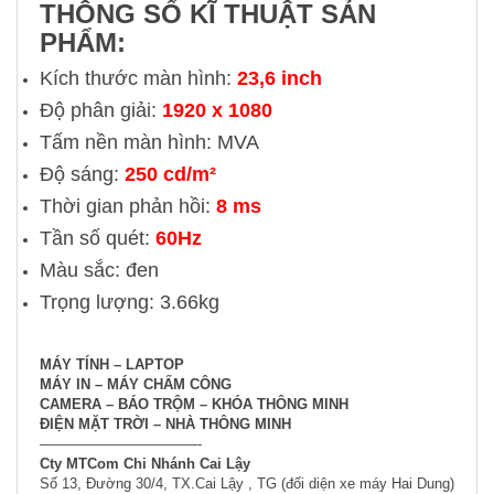
THÔNG SỐ KĨ THUẬT SẢN
PHẨM:
Kích thước màn hình:
23,6 inch
Độ phân giải:
1920 x 1080
Tấm nền màn hình: MVA
Độ sáng:
250 cd/m²
Thời gian phản hồi:
8 ms
Tần số quét:
60Hz
Màu sắc: đen
Trọng lượng: 3.66kg
MÁY TÍNH – LAPTOP
MÁY IN – MÁY CHẤM CÔNG
CAMERA – BÁO TRỘM – KHÓA THÔNG MINH
ĐIỆN MẶT TRỜI – NHÀ THÔNG MINH
———————————-
Cty MTCom Chi Nhánh Cai Lậy
Số 13, Đường 30/4, TX.Cai Lậy , TG (đối diện xe máy Hai Dung)