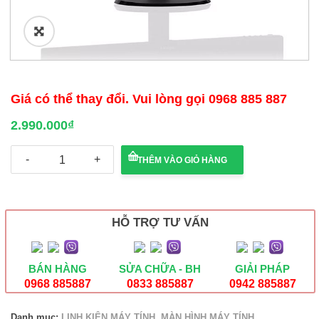
🔍
Giá có thể thay đổi.
Vui lòng gọi 0968 885 887
2.990.000
₫
Màn
THÊM VÀO GIỎ HÀNG
hình
LCD
PHILIPS
243V5QHSBA/74
(1920
HỖ TRỢ TƯ VẤN
x
1080/MVA/60Hz/8
ms)
số
BÁN HÀNG
SỬA CHỮA - BH
GIẢI PHÁP
lượng
0968 885887
0833 885887
0942 885887
Danh mục:
LINH KIỆN MÁY TÍNH
,
MÀN HÌNH MÁY TÍNH