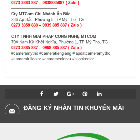
0273 3883 887 –
0838885887
( Zalo )
———————————-
Cty MTCom Chi Nhánh Ấp Bắc
236 Ấp Bắc, Phường 5, TP.Mỹ Tho, TG
0273 3858 888 – 0839 885 887 ( Zalo )
———————————-
CTY TNHH GIẢI PHÁP CÔNG NGHỆ MTCOM
70A Nam Kỳ Khởi Nghĩa, Phường 1, TP Mỹ Tho, TG
0273 3885 887 – 0968 885 887 ( Zalo )
#cameramytho #cameratiengiang #lapdatcameramytho
#camerafullcolor #cameracolorvu #hilookcolor
ĐĂNG KÝ NHẬN TIN KHUYẾN MÃI