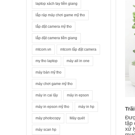
laptop xách tay tiền giang
lắp ráp máy chơi game mỹ tho
lắp đặt camera mỹ tho
lắp đặt camera tiền giang
mtcom.vn
mtcom lắp đặt camera
my tho laptop
máy all in one
máy bàn mỹ tho
máy chơi game mỹ tho
máy in cai lậy
máy in epson
máy in epson mỹ tho
máy in hp
Trã
Đượ
máy photocopy
Máy quét
tập
xử l
máy scan hp
mượ