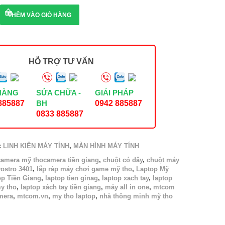
THÊM VÀO GIỎ HÀNG
HỖ TRỢ TƯ VẤN
HÀNG
SỬA CHỮA -
GIẢI PHÁP
885887
BH
0942 885887
0833 885887
:
LINH KIỆN MÁY TÍNH
,
MÀN HÌNH MÁY TÍNH
camera mỹ thocamera tiền giang
,
chuột có dây
,
chuột máy
vostro 3401
,
lắp ráp máy chơi game mỹ tho
,
Laptop Mỹ
op Tiền Giang
,
laptop tien ginag
,
laptop xach tay
,
laptop
y tho
,
laptop xách tay tiền giang
,
máy all in one
,
mtcom
mera
,
mtcom.vn
,
my tho laptop
,
nhà thông minh mỹ tho