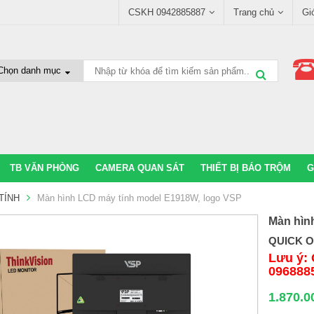
CSKH 0942885887
Trang chủ
Gi
TB VĂN PHÒNG
CAMERA QUAN SÁT
THIẾT BỊ BÁO TRỘM
G
TÍNH
Màn hình LCD máy tính model E1918W, logo VSP
Màn hìn
QUICK 
Lưu ý: 
096888
1.870.0