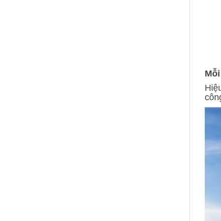
Mỗi
Hiệ
côn