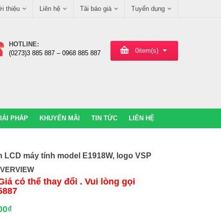
ới thiệu
Liên hệ
Tải báo giá
Tuyển dụng
HOTLINE:
0
item(s)
(0273)3 885 887 – 0968 885 887
IẢI PHÁP
KHUYẾN MÃI
TIN TỨC
LIÊN HỆ
h LCD máy tính model E1918W, logo VSP
OVERVIEW
Giá có thể thay đổi . Vui lòng gọi
5887
00
₫