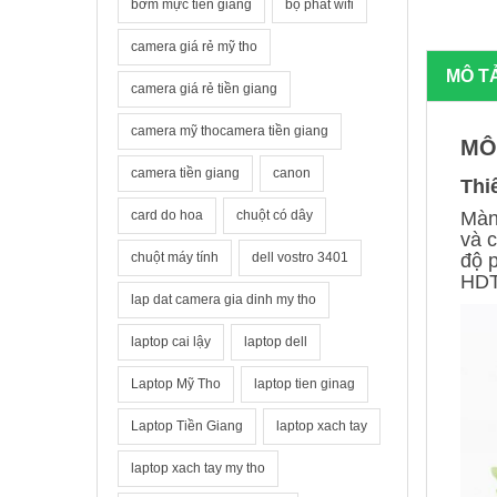
bơm mực tiền giang
bộ phát wifi
camera giá rẻ mỹ tho
MÔ T
camera giá rẻ tiền giang
camera mỹ thocamera tiền giang
MÔ
camera tiền giang
canon
Thi
card do hoa
chuột có dây
Màn
và c
chuột máy tính
dell vostro 3401
độ 
HDT
lap dat camera gia dinh my tho
laptop cai lậy
laptop dell
Laptop Mỹ Tho
laptop tien ginag
Laptop Tiền Giang
laptop xach tay
laptop xach tay my tho