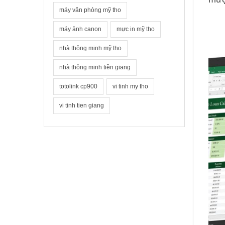
máy văn phòng mỹ tho
máy ảnh canon
mực in mỹ tho
nhà thông minh mỹ tho
nhà thông minh tiền giang
totolink cp900
vi tinh my tho
vi tinh tien giang