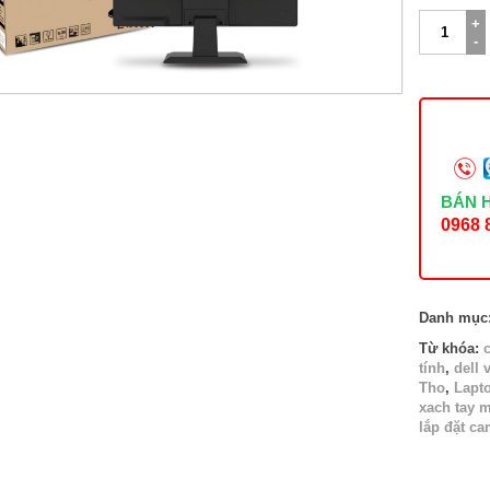
Màn
hình
LCD
máy
tính
model
E1918W,
logo
VSP
số
BÁN 
lượng
0968 
Danh mục
Từ khóa:
tính
,
dell 
Tho
,
Lapt
xach tay m
lắp đặt ca