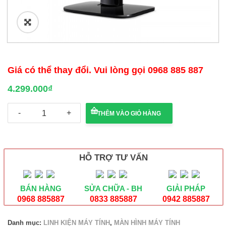
🔍
Giá có thể thay đổi. Vui lòng gọi 0968 885 887
4.299.000
₫
Màn
THÊM VÀO GIỎ HÀNG
hình
Acer
KA272
BI
27"
HỖ TRỢ TƯ VẤN
FHD
IPS
75Hz
BÁN HÀNG
SỬA CHỮA - BH
GIẢI PHÁP
số
lượng
0968 885887
0833 885887
0942 885887
Danh mục:
LINH KIỆN MÁY TÍNH
,
MÀN HÌNH MÁY TÍNH