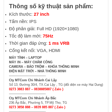
Thông số kỹ thuật sản phẩm:
Kích thước:
27 inch
Tấm nền: IPS
Độ phân giải: Full HD (1920×1080)
Tốc độ làm mới:
75Hz
Thời gian đáp ứng:
1 ms VRB
Cổng kết nối: VGA, HDMI
MÁY TÍNH – LAPTOP
MÁY IN – MÁY CHẤM CÔNG
CAMERA – BÁO TRỘM – KHÓA THÔNG MINH
ĐIỆN MẶT TRỜI – NHÀ THÔNG MINH
———————————-
Cty MTCom Chi Nhánh Cai Lậy
Số 13, Đường 30/4, TX.Cai Lậy , TG (đối diện xe máy Hai Dung)
0273 3883 887 –
0838885887
( Zalo )
———————————-
Cty MTCom Chi Nhánh Ấp Bắc
236 Ấp Bắc, Phường 5, TP.Mỹ Tho, TG
0273 3858 888 – 0839 885 887 ( Zalo )
———————————-