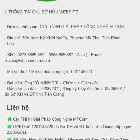
I. THÔNG TIN CHỦ SỞ HỮU WEBSITE
- Đơn vị chủ quản: CTY TNHH GIẢI PHÁP CÔNG NGHỆ MTCOM
- Địa chỉ: 70A Nam Kỳ Khởi Nghĩa, Phường Mỹ Tho, Tỉnh Đồng
Tháp.
- SĐT: 0273 3885 887 – 0968 885 887 ( Zalo ) - Email:
Sales@vitinhminhtri.com
- Mã số thuế / Mã số doanh nghiệp: 1201148720
- Đại diện: Ông VÕ MINH TRÍ – Chức vụ: Giám đốc
- Đăng ký lần đầu : 23/06/2011, đăng ký thay đổi lần 3: 08/08/2017
do Sở KH và ĐT tỉnh Tiền Giang
Liên hệ
Cty TNHH Giải Pháp Công Nghệ MTCom
GPKD số 1201148720 do Sở KH và ĐT tỉnh Tiền Giang cấp ngày
23/06/2011
Số 70A, Nam Kỳ Khởi Nghĩa, Phường Mỹ Tho, Tỉnh Đồng Tháp