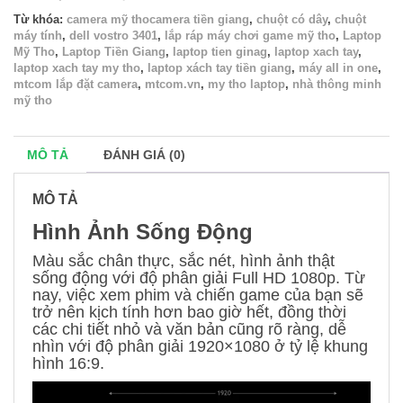
Từ khóa:
camera mỹ thocamera tiền giang
,
chuột có dây
,
chuột
máy tính
,
dell vostro 3401
,
lắp ráp máy chơi game mỹ tho
,
Laptop
Mỹ Tho
,
Laptop Tiền Giang
,
laptop tien ginag
,
laptop xach tay
,
laptop xach tay my tho
,
laptop xách tay tiền giang
,
máy all in one
,
mtcom lắp đặt camera
,
mtcom.vn
,
my tho laptop
,
nhà thông minh
mỹ tho
MÔ TẢ
ĐÁNH GIÁ (0)
MÔ TẢ
Hình Ảnh Sống Động
Màu sắc chân thực, sắc nét, hình ảnh thật
sống động với độ phân giải Full HD 1080p. Từ
nay, việc xem phim và chiến game của bạn sẽ
trở nên kịch tính hơn bao giờ hết, đồng thời
các chi tiết nhỏ và văn bản cũng rõ ràng, dễ
nhìn với độ phân giải 1920×1080 ở tỷ lệ khung
hình 16:9.