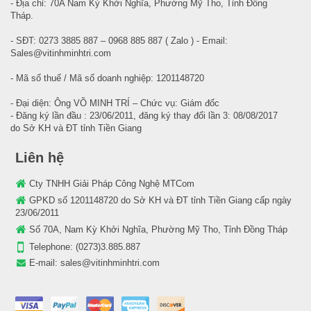
- Địa chỉ: 70A Nam Kỳ Khởi Nghĩa, Phường Mỹ Tho, Tỉnh Đồng
Tháp.
- SĐT: 0273 3885 887 – 0968 885 887 ( Zalo ) - Email:
Sales@vitinhminhtri.com
- Mã số thuế / Mã số doanh nghiệp: 1201148720
- Đại diện: Ông VÕ MINH TRÍ – Chức vụ: Giám đốc
- Đăng ký lần đầu : 23/06/2011, đăng ký thay đổi lần 3: 08/08/2017
do Sở KH và ĐT tỉnh Tiền Giang
Liên hệ
Cty TNHH Giải Pháp Công Nghệ MTCom
GPKD số 1201148720 do Sở KH và ĐT tỉnh Tiền Giang cấp ngày
23/06/2011
Số 70A, Nam Kỳ Khởi Nghĩa, Phường Mỹ Tho, Tỉnh Đồng Tháp
Telephone:
(0273)3.885.887
E-mail:
sales@vitinhminhtri.com