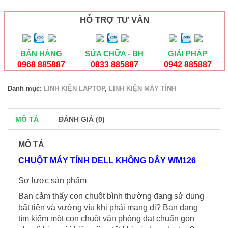
không
dây
HỖ TRỢ TƯ VẤN
WM126
số
lượng
BÁN HÀNG
SỬA CHỮA - BH
GIẢI PHÁP
0968 885887
0833 885887
0942 885887
Danh mục:
LINH KIỆN LAPTOP
,
LINH KIỆN MÁY TÍNH
MÔ TẢ
ĐÁNH GIÁ (0)
MÔ TẢ
CHUỘT MÁY TÍNH DELL KHÔNG DÂY WM126
Sơ lược sản phẩm
Bạn cảm thấy con chuột bình thường đang sử dụng
bất tiện và vướng víu khi phải mang đi? Bạn đang
tìm kiếm một con chuột văn phòng đạt chuẩn gọn