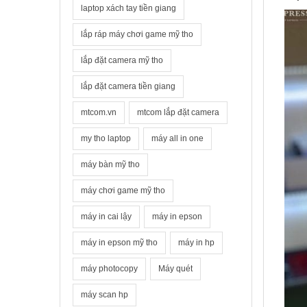
laptop xách tay tiền giang
lắp ráp máy chơi game mỹ tho
lắp đặt camera mỹ tho
lắp đặt camera tiền giang
mtcom.vn
mtcom lắp đặt camera
my tho laptop
máy all in one
máy bàn mỹ tho
máy chơi game mỹ tho
máy in cai lậy
máy in epson
máy in epson mỹ tho
máy in hp
máy photocopy
Máy quét
máy scan hp