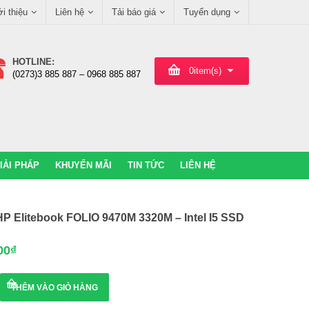
ới thiệu
Liên hệ
Tải báo giá
Tuyển dụng
HOTLINE:
0
item(s)
(0273)3 885 887 – 0968 885 887
IẢI PHÁP
KHUYẾN MÃI
TIN TỨC
LIÊN HỆ
P Elitebook FOLIO 9470M 3320M – Intel I5 SSD
00
₫
THÊM VÀO GIỎ HÀNG