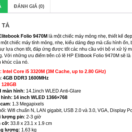
Ả
ĐÁNH GIÁ (0)
 TẢ
litebook Folio 9470M
là một chiếc máy mỏng nhẹ, thiết kế đẹ
một chiếc máy tính mỏng, nhẹ, kiểu dáng đẹp mà cấu hình ổn, b
sự lựa chọn tốt, đáp ứng được tốt các nhu cầu với bộ vi xử lý 
g. Với những ưu điểm trên có lẽ HP Elitbook Folio 9470M sẽ là 
 khúc của nó.
: Intel Core i5 3320M (3M Cache, up to 2.80 GHz)
m
:
4GB DDR3 1600MHz
D
128GB
d màn hình:
14.1inch WLED Anti-Glare
 hình: 14 inch WLED 1366×768
cam
: 1.3 Megapixels
nối: Wifi chuẩn N, LAN gigabit, USB 2.0 và 3.0, VGA, Display Po
 lượng pin
: 2-3 giờ
h cỡ:
33.8 x 23.1 x 1.9 cm
ng lượng:
1.63 kg