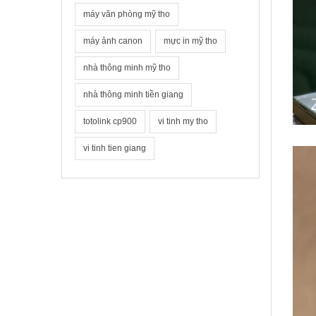
máy văn phòng mỹ tho
máy ảnh canon
mực in mỹ tho
nhà thông minh mỹ tho
nhà thông minh tiền giang
totolink cp900
vi tinh my tho
vi tinh tien giang