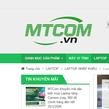
DANH MỤC SẢN PHẨM
MÁY VI TÍNH
LAPTOP
Trang chủ
LAPTOP
LAPTOP NHẬP KHẨU
Lap
TIN KHUYẾN MÃI
MTCom khuyến mãi đặc
biệt mua Laptop tặng
Camera xoay 360 độ
chính hãng đến hết
31/1/2026