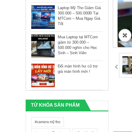
Laptop Mỹ Tho Giảm Giá
300.000 – 500.000Đ Tại
MTCom – Mua Ngay Giá
Tốt
🔍
Mua Laptop tại MTCom
giảm từ 300.000 –
500.000 nghìn cho Học
Sinh – Sinh Viên
Đổi màn hình hư cũ trợ
giá màn hình mới !
TỪ KHÓA SẢN PHẨM
#camera mỹ tho