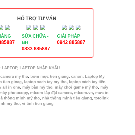
HỖ TRỢ TƯ VẤN
HÀNG
SỬA CHỮA -
GIẢI PHÁP
885887
BH
0942 885887
0833 885887
:
LAPTOP
,
LAPTOP NHẬP KHẨU
#camera mỹ tho
,
bơm mực tiền giang
,
canon
,
Laptop Mỹ
p tien ginag
,
laptop xach tay my tho
,
laptop xách tay tiền
 all in one
,
máy bàn mỹ tho
,
máy chơi game mỹ tho
,
máy
máy photocopy
,
mtcom lắp đặt camera
,
mtcom.vn
,
mực in
à thông minh mỹ tho
,
nhà thông minh tiền giang
,
totolink
tinh my tho
,
vi tinh tien giang