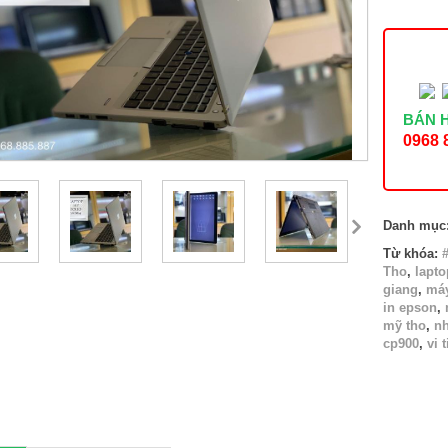
FOLIO
9470M
3320M
-
Intel
I5
SSD
BÁN 
128GB
0968 
số
lượng
Danh mục
Từ khóa:
Tho
,
lapto
giang
,
máy
in epson
,
mỹ tho
,
nh
cp900
,
vi 