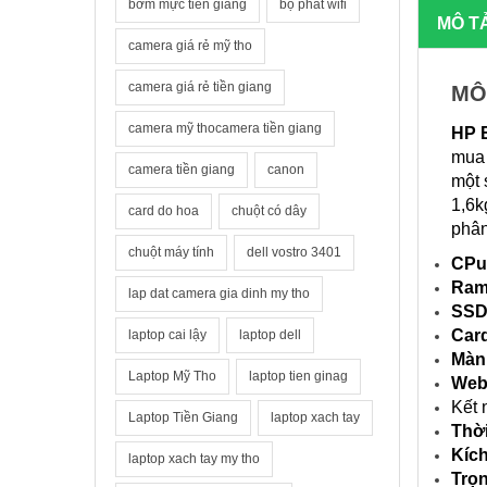
bơm mực tiền giang
bộ phát wifi
MÔ T
camera giá rẻ mỹ tho
camera giá rẻ tiền giang
MÔ
camera mỹ thocamera tiền giang
HP E
mua 
camera tiền giang
canon
một 
1,6k
card do hoa
chuột có dây
phân
chuột máy tính
dell vostro 3401
CPu
Ra
lap dat camera gia dinh my tho
SS
Car
laptop cai lậy
laptop dell
Màn
Laptop Mỹ Tho
laptop tien ginag
Web
Kết 
Laptop Tiền Giang
laptop xach tay
Thời
Kíc
laptop xach tay my tho
Trọ