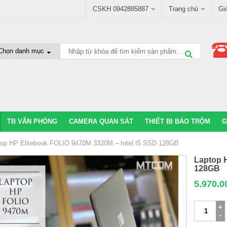
CSKH 0942885887
Trang chủ
Gi
TB VĂN PHÒNG
CAMERA QUAN SÁT
THIẾT BỊ BÁO TRỘM
G
top HP Elitebook FOLIO 9470M 3320M – Intel I5 SSD 128GB
Laptop H
128GB
5.970.0
Laptop
HP
Elitebook