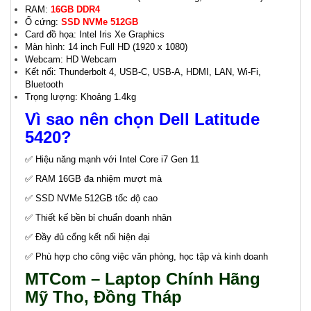
RAM:
16GB DDR4
Ổ cứng:
SSD NVMe 512GB
Card đồ họa: Intel Iris Xe Graphics
Màn hình: 14 inch Full HD (1920 x 1080)
Webcam: HD Webcam
Kết nối: Thunderbolt 4, USB-C, USB-A, HDMI, LAN, Wi-Fi,
Bluetooth
Trọng lượng: Khoảng 1.4kg
Vì sao nên chọn Dell Latitude
5420?
✅ Hiệu năng mạnh với Intel Core i7 Gen 11
✅ RAM 16GB đa nhiệm mượt mà
✅ SSD NVMe 512GB tốc độ cao
✅ Thiết kế bền bỉ chuẩn doanh nhân
✅ Đầy đủ cổng kết nối hiện đại
✅ Phù hợp cho công việc văn phòng, học tập và kinh doanh
MTCom – Laptop Chính Hãng
Mỹ Tho, Đồng Tháp