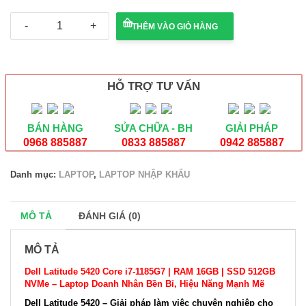
Dell
THÊM VÀO GIỎ HÀNG
Latitude
5420
Core
i7-
1185G7
HỖ TRỢ TƯ VẤN
|
RAM
16GB
BÁN HÀNG
SỬA CHỮA - BH
GIẢI PHÁP
|
SSD
0968 885887
0833 885887
0942 885887
512GB
NVMe
Danh mục:
LAPTOP
,
LAPTOP NHẬP KHẨU
số
lượng
MÔ TẢ
ĐÁNH GIÁ (0)
MÔ TẢ
Dell Latitude 5420 Core i7-1185G7 | RAM 16GB | SSD 512GB
NVMe – Laptop Doanh Nhân Bền Bỉ, Hiệu Năng Mạnh Mẽ
Dell Latitude 5420 – Giải pháp làm việc chuyên nghiệp cho