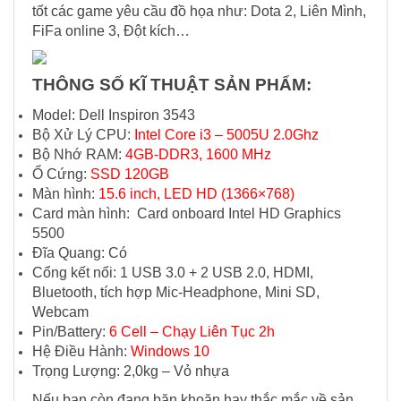
tốt các game yêu cầu đồ họa như: Dota 2, Liên Mình,
FiFa online 3, Đột kích…
THÔNG SỐ KĨ THUẬT SẢN PHẨM:
Model: Dell Inspiron 3543
Bộ Xử Lý CPU:
Intel Core i3 – 5005U 2.0Ghz
Bộ Nhớ RAM:
4GB-DDR3, 1600 MHz
Ổ Cứng:
SSD 120GB
Màn hình:
15.6 inch, LED HD (1366×768)
Card màn hình: Card onboard Intel HD Graphics
5500
Đĩa Quang: Có
Cổng kết nối: 1 USB 3.0 + 2 USB 2.0, HDMI,
Bluetooth, tích hợp Mic-Headphone, Mini SD,
Webcam
Pin/Battery:
6 Cell – Chạy Liên Tục 2h
Hệ Điều Hành:
Windows 10
Trọng Lượng: 2,0kg – Vỏ nhựa
Nếu bạn còn đang băn khoăn hay thắc mắc về sản