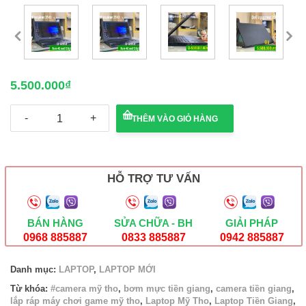
5.500.000
₫
Laptop
THÊM VÀO GIỎ HÀNG
Dell
Inspiron
3543
i3-
5005U/4GB/120GB/Win
HỖ TRỢ TƯ VẤN
10
số
lượng
BÁN HÀNG
SỬA CHỮA - BH
GIẢI PHÁP
0968 885887
0833 885887
0942 885887
Danh mục:
LAPTOP
,
LAPTOP MỚI
Từ khóa:
#camera mỹ tho
,
bơm mực tiền giang
,
camera tiền giang
,
lắp ráp máy chơi game mỹ tho
,
Laptop Mỹ Tho
,
Laptop Tiền Giang
,