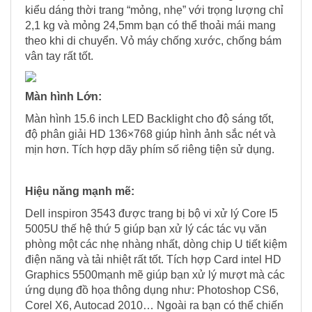
kiểu dáng thời trang “mỏng, nhẹ” với trọng lượng chỉ
2,1 kg và mỏng 24,5mm bạn có thể thoải mái mang
theo khi di chuyển. Vỏ máy chống xước, chống bám
vân tay rất tốt.
Màn hình Lớn:
Màn hình 15.6 inch LED Backlight cho độ sáng tốt,
độ phân giải HD 136×768 giúp hình ảnh sắc nét và
mịn hơn. Tích hợp dãy phím số riêng tiện sử dụng.
Hiệu năng mạnh mẽ:
Dell inspiron 3543 được trang bị bộ vi xử lý Core I5
5005U thế hệ thứ 5 giúp bạn xử lý các tác vụ văn
phòng một các nhẹ nhàng nhất, dòng chip U tiết kiệm
điện năng và tải nhiệt rất tốt. Tích hợp Card intel HD
Graphics 5500mạnh mẽ giúp bạn xử lý mượt mà các
ứng dụng đồ họa thông dụng như: Photoshop CS6,
Corel X6, Autocad 2010… Ngoài ra bạn có thể chiến