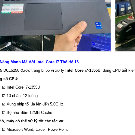
Năng Mạnh Mẽ Với Intel Core i7 Thế Hệ 13
15 DC15250 được trang bị bộ vi xử lý
Intel Core i7-1355U
, dòng CPU tiết kiệ
g số CPU:
☑️ Intel Core i7-1355U
☑️ 10 nhân, 12 luồng
☑️ Xung nhịp tối đa lên đến 5.0GHz
☑️ Bộ nhớ đệm 12MB Cache
ó, máy có thể xử lý tốt các tác vụ:
☑️ Microsoft Word, Excel, PowerPoint