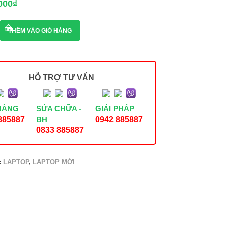
000
₫
THÊM VÀO GIỎ HÀNG
HỖ TRỢ TƯ VẤN
HÀNG
SỬA CHỮA -
GIẢI PHÁP
885887
BH
0942 885887
365,
0833 885887
:
LAPTOP
,
LAPTOP MỚI