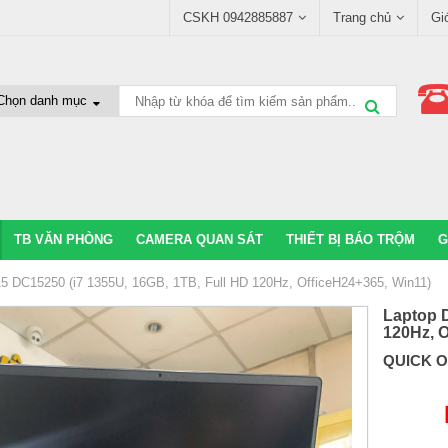
CSKH 0942885887
Trang chủ
Gi
TB VĂN PHÒNG
CAMERA QUAN SÁT
THIẾT BỊ BÁO TRỘM
G
15 DC15250 (i7 1355U, 16GB, 1TB, Full HD 120Hz, OfficeH24+365, Win11)
Laptop D
120Hz, O
QUICK 