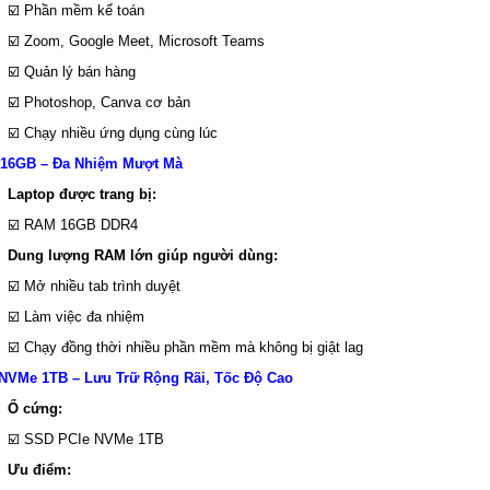
☑️ Phần mềm kế toán
☑️ Zoom, Google Meet, Microsoft Teams
☑️ Quản lý bán hàng
☑️ Photoshop, Canva cơ bản
☑️ Chạy nhiều ứng dụng cùng lúc
16GB – Đa Nhiệm Mượt Mà
Laptop được trang bị:
☑️ RAM 16GB DDR4
Dung lượng RAM lớn giúp người dùng:
☑️ Mở nhiều tab trình duyệt
☑️ Làm việc đa nhiệm
☑️ Chạy đồng thời nhiều phần mềm mà không bị giật lag
NVMe 1TB – Lưu Trữ Rộng Rãi, Tốc Độ Cao
Ổ cứng:
☑️ SSD PCIe NVMe 1TB
Ưu điểm: