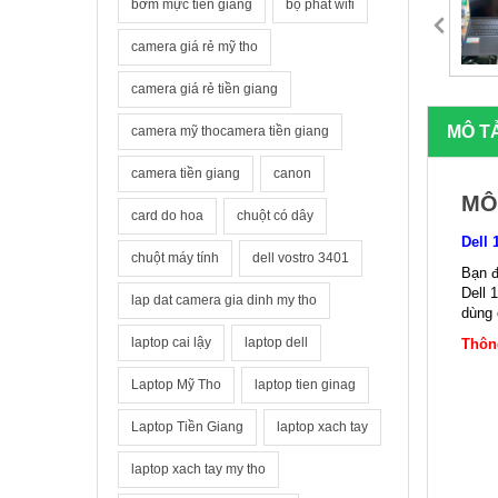
bơm mực tiền giang
bộ phát wifi
camera giá rẻ mỹ tho
camera giá rẻ tiền giang
MÔ T
camera mỹ thocamera tiền giang
camera tiền giang
canon
MÔ
card do hoa
chuột có dây
Dell
chuột máy tính
dell vostro 3401
Bạn đ
Dell 
lap dat camera gia dinh my tho
dùng 
laptop cai lậy
laptop dell
Thông
Laptop Mỹ Tho
laptop tien ginag
Laptop Tiền Giang
laptop xach tay
laptop xach tay my tho