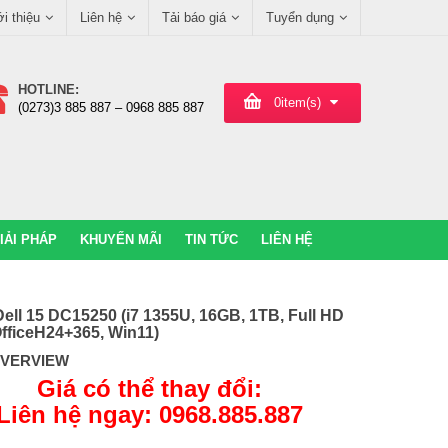
ới thiệu
Liên hệ
Tải báo giá
Tuyển dụng
HOTLINE:
0
item(s)
(0273)3 885 887 – 0968 885 887
IẢI PHÁP
KHUYẾN MÃI
TIN TỨC
LIÊN HỆ
ell 15 DC15250 (i7 1355U, 16GB, 1TB, Full HD
fficeH24+365, Win11)
OVERVIEW
Giá có thể thay đổi:
Liên hệ ngay: 0968.885.887