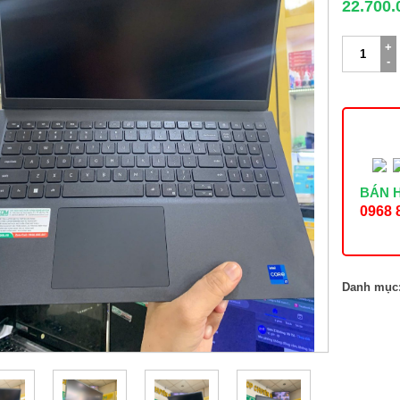
22.700.
Laptop
Dell
15
DC15250
(i7
1355U,
16GB,
1TB,
Full
HD
BÁN 
120Hz,
0968 
OfficeH24+
Win11)
số
lượng
Danh mục