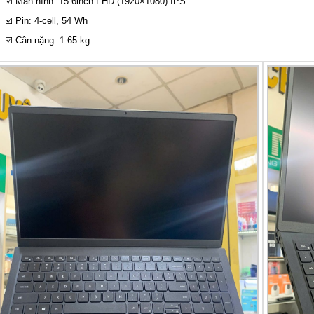
☑️ Màn hình: 15.6inch FHD (1920×1080) IPS
☑️ Pin: 4-cell, 54 Wh
☑️ Cân nặng: 1.65 kg