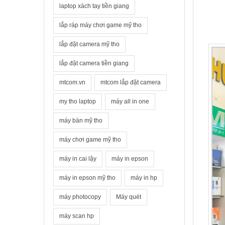
laptop xách tay tiền giang
lắp ráp máy chơi game mỹ tho
lắp đặt camera mỹ tho
lắp đặt camera tiền giang
mtcom.vn
mtcom lắp đặt camera
my tho laptop
máy all in one
máy bàn mỹ tho
máy chơi game mỹ tho
máy in cai lậy
máy in epson
máy in epson mỹ tho
máy in hp
máy photocopy
Máy quét
máy scan hp