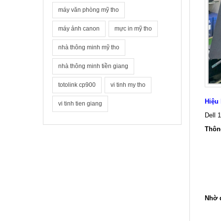
máy văn phòng mỹ tho
máy ảnh canon
mực in mỹ tho
nhà thông minh mỹ tho
nhà thông minh tiền giang
totolink cp900
vi tinh my tho
Hiệu 
vi tinh tien giang
Dell 
Thôn
Nhờ đ