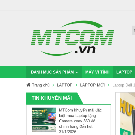
DANH MỤC SẢN PHẨM
MÁY VI TÍNH
LAPTOP
Trang chủ
LAPTOP
LAPTOP MỚI
Laptop Dell 
TIN KHUYẾN MÃI
MTCom khuyến mãi đặc
biệt mua Laptop tặng
Camera xoay 360 độ
chính hãng đến hết
31/1/2026