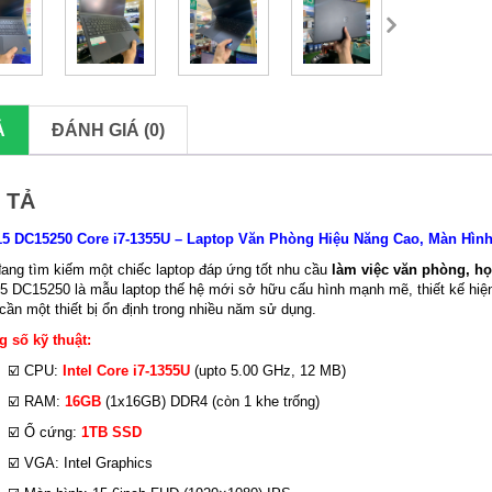
Ả
ĐÁNH GIÁ (0)
 TẢ
 15 DC15250 Core i7-1355U – Laptop Văn Phòng Hiệu Năng Cao, Màn Hìn
ang tìm kiếm một chiếc laptop đáp ứng tốt nhu cầu
làm việc văn phòng, họ
15 DC15250 là mẫu laptop thế hệ mới sở hữu cấu hình mạnh mẽ, thiết kế hi
cần một thiết bị ổn định trong nhiều năm sử dụng.
 số kỹ thuật:
☑️ CPU:
Intel Core i7-1355U
(upto 5.00 GHz, 12 MB)
☑️ RAM:
16GB
(1x16GB) DDR4 (còn 1 khe trống)
☑️ Ổ cứng:
1TB SSD
☑️ VGA: Intel Graphics