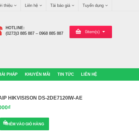
ới thiệu
Liên hệ
Tải báo giá
Tuyển dụng
HOTLINE:
0
item(s)
(0273)3 885 887 – 0968 885 887
IẢI PHÁP
KHUYẾN MÃI
TIN TỨC
LIÊN HỆ
IP HIKVISISON DS-2DE7120IW-AE
000
₫
P
THÊM VÀO GIỎ HÀNG
ON
-