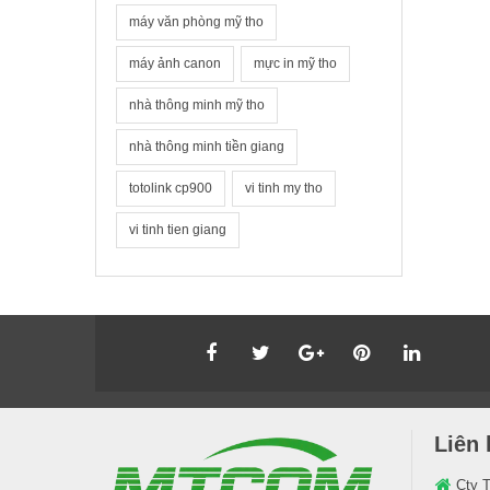
máy văn phòng mỹ tho
máy ảnh canon
mực in mỹ tho
nhà thông minh mỹ tho
nhà thông minh tiền giang
totolink cp900
vi tinh my tho
vi tinh tien giang
Liên 
Cty 