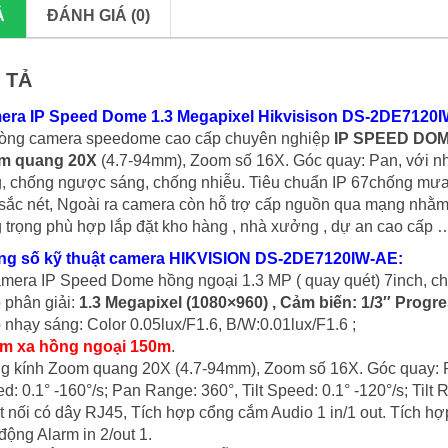
Ả
ĐÁNH GIÁ (0)
 TẢ
era IP Speed Dome 1.3 Megapixel Hikvisison DS-2DE7120
òng camera speedome cao cấp chuyên nghiệp
IP SPEED DOME
m quang 20X
(4.7-94mm), Zoom số 16X. Góc quay: Pan, với nhiều
g, chống ngược sáng, chống nhiễu. Tiêu chuẩn IP 67chống mư
sắc nét, Ngoài ra camera còn hỗ trợ cấp nguồn qua mạng nhằm g
 trọng phù hợp lắp đặt kho hàng , nhà xưởng , dự an cao cấp 
ng số kỹ thuật camera HIKVISION DS-2DE7120IW-AE:
mera IP Speed Dome hồng ngoại 1.3 MP ( quay quét) 7inch, c
 phân giải:
1.3 Megapixel (1080×960) , Cảm biến: 1/3″ Prog
 nhạy sáng: Color 0.05lux/F1.6, B/W:0.01lux/F1.6 ;
m xa hồng ngoại 150m
.
g kính Zoom quang 20X (4.7-94mm), Zoom số 16X. Góc quay:
d: 0.1° -160°/s; Pan Range: 360°, Tilt Speed: 0.1° -120°/s; Tilt R
t nối có dây RJ45, Tích hợp cổng cắm Audio 1 in/1 out. Tích h
động Alarm in 2/out 1.