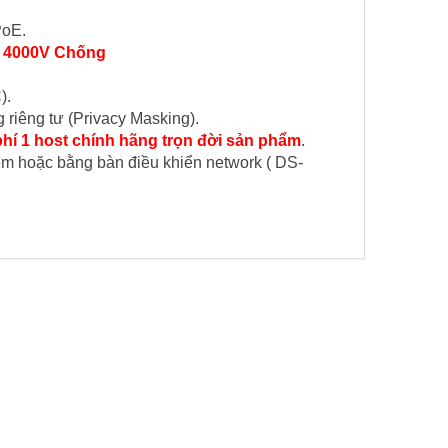
PoE.
VS 4000V Chống
).
riêng tư (Privacy Masking).
phí 1 host chính hãng trọn đời sản phẩm
.
m hoặc bằng bàn điều khiển network ( DS-