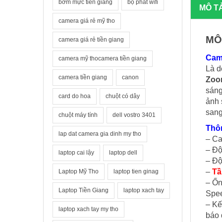
bơm mực tiền giang
bộ phát wifi
MÔ T
camera giá rẻ mỹ tho
MÔ
camera giá rẻ tiền giang
Cam
camera mỹ thocamera tiền giang
Là d
camera tiền giang
canon
Zoo
sán
card do hoa
chuột có dây
ảnh 
sang
chuột máy tính
dell vostro 3401
Thô
lap dat camera gia dinh my tho
– Ca
– Độ
laptop cai lậy
laptop dell
– Độ
–
Tầ
Laptop Mỹ Tho
laptop tien ginag
– Ốn
Laptop Tiền Giang
laptop xach tay
Spee
– Kế
laptop xach tay my tho
báo 