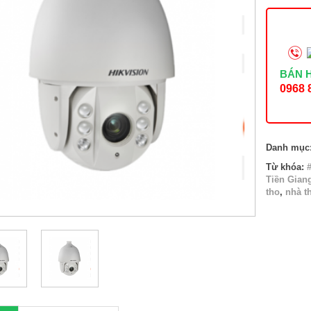
AE
số
lượng
BÁN 
0968 
Danh mục
Từ khóa:
Tiền Gian
tho
,
nhà t