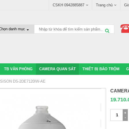
CSKH 0942885887
Trang chủ
Gi
TB VĂN PHÒNG
CAMERA QUAN SÁT
THIẾT BỊ BÁO TRỘM
G
SISON DS-2DE7120IW-AE
CAMERA
19.710.
CAMERAI
HIKVISIS
DS-
2DE7120IW