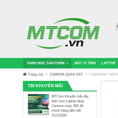
DANH MỤC SẢN PHẨM
MÁY VI TÍNH
LAPTOP
Trang chủ
CAMERA QUAN SÁT
CAMERAIP HIKVI
TIN KHUYẾN MÃI
MTCom khuyến mãi đặc
biệt mua Laptop tặng
Camera xoay 360 độ
chính hãng đến hết
31/1/2026