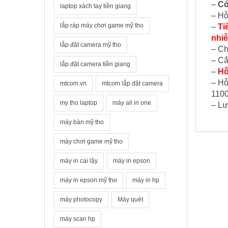
–
Có
laptop xách tay tiền giang
– Hỗ
lắp ráp máy chơi game mỹ tho
–
Ti
nhiễ
lắp đặt camera mỹ tho
– Ch
– Cắ
lắp đặt camera tiền giang
–
Hỗ 
– Hỗ
mtcom.vn
mtcom lắp đặt camera
1100
my tho laptop
máy all in one
– Lư
máy bàn mỹ tho
máy chơi game mỹ tho
máy in cai lậy
máy in epson
máy in epson mỹ tho
máy in hp
máy photocopy
Máy quét
máy scan hp