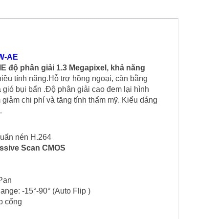
IW-AE
 độ phân giải 1.3 Megapixel, khả năng
 tính năng.Hỗ trợ hồng ngoại, cân bằng
a gió bụi bẩn .Độ phân giải cao đem lại hình
iảm chi phí và tăng tính thẩm mỹ. Kiểu dáng
…
huẩn nén H.264
ressive Scan CMOS
 Pan
ange: -15°-90° (Auto Flip )
ợp cổng