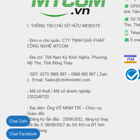
GPKD
tỉnh Tiề
Số 7
Tho, Tỉ
I. THÔNG TIN CHỦ SỞ HỮU WEBSITE
Tele
E-ma
- Đơn vị chủ quản: CTY TNHH GIẢI PHÁP
CÔNG NGHỆ MTCOM
- Địa chỉ: 70A Nam Kỳ Khởi Nghĩa, Phường
Mỹ Tho, Tỉnh Đồng Tháp.
- SĐT: 0273 3885 887 – 0968 885 887 ( Zalo
) - Email: Sales@vitinhminhtri.com
- Mã số thuế / Mã số doanh nghiệp:
1201148720
- Đại diện: Ông VÕ MINH TRÍ – Chức vụ:
Giám đốc
- Đăng ký lần đầu : 23/06/2011, đăng ký thay
Chat Zalo
đổi lần 3: 08/08/2017 do Sở KH và ĐT tỉnh
Tiền Giang
Chat Facebook