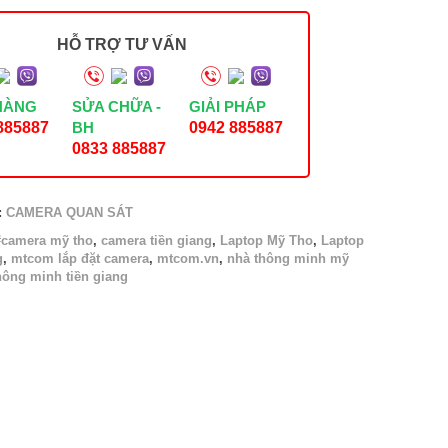
HỖ TRỢ TƯ VẤN
HÀNG
SỬA CHỮA -
GIẢI PHÁP
885887
BH
0942 885887
0833 885887
:
CAMERA QUAN SÁT
#camera mỹ tho
,
camera tiền giang
,
Laptop Mỹ Tho
,
Laptop
g
,
mtcom lắp đặt camera
,
mtcom.vn
,
nhà thông minh mỹ
hông minh tiền giang