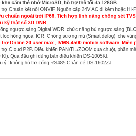
 khe cắm thẻ nhớ MicroSD, hỗ trợ thẻ tối đa 128GB
.
 trợ Chuẩn kết nối ONVIF. Nguồn cấp 24V AC đi kèm hoặc Hi-
êu chuẩn ngoài trời IP66. Tích hợp tính năng chống sét T
u kỹ thật số 3D DNR
,
ống ngược sáng Digital WDR. chức năng bù ngược sáng (BLC
t lọc hồng ngoại ICR. Chống sương mù (Smart defog), che vùng 
trợ Online 20 user max , IVMS-4500 mobile software. Miễn 
 trợ Cloud P2P. Điều khiển PAN/TIL/ZOOM qua chuột, phần mề
 KI). Qua đầu ghi dùng bàn điều khiển DS-1005KI.
u ý : không hỗ trợ cổng RS485 Chân đế DS-1602ZJ.