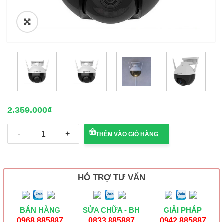
🔍
2.359.000
₫
Camera
THÊM VÀO GIỎ HÀNG
Wifi
EZVIZ
C8C
2mp
xoay
HỖ TRỢ TƯ VẤN
thông
minh
số
lượng
BÁN HÀNG
SỬA CHỮA - BH
GIẢI PHÁP
0968 885887
0833 885887
0942 885887