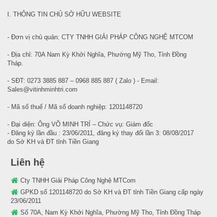
I. THÔNG TIN CHỦ SỞ HỮU WEBSITE
- Đơn vị chủ quản: CTY TNHH GIẢI PHÁP CÔNG NGHỆ MTCOM
- Địa chỉ: 70A Nam Kỳ Khởi Nghĩa, Phường Mỹ Tho, Tỉnh Đồng
Tháp.
- SĐT: 0273 3885 887 – 0968 885 887 ( Zalo ) - Email:
Sales@vitinhminhtri.com
- Mã số thuế / Mã số doanh nghiệp: 1201148720
- Đại diện: Ông VÕ MINH TRÍ – Chức vụ: Giám đốc
- Đăng ký lần đầu : 23/06/2011, đăng ký thay đổi lần 3: 08/08/2017
do Sở KH và ĐT tỉnh Tiền Giang
Liên hệ
Cty TNHH Giải Pháp Công Nghệ MTCom
GPKD số 1201148720 do Sở KH và ĐT tỉnh Tiền Giang cấp ngày
23/06/2011
Số 70A, Nam Kỳ Khởi Nghĩa, Phường Mỹ Tho, Tỉnh Đồng Tháp