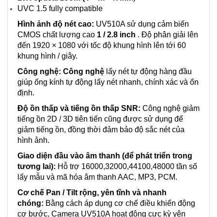
UVC 1.5 fully compatible
Hình ảnh độ nét cao:
UV510A sử dụng cảm biến
CMOS chất lượng cao
1 / 2.8 inch
. Độ phân giải lên
đến 1920 × 1080 với tốc độ khung hình lên tới 60
khung hình / giây.
Công nghệ:
Công nghệ
lấy nét tự động hàng đầu
giúp ống kính tự động lấy nét nhanh, chính xác và ổn
định.
Độ ồn thấp và tiếng ồn thấp SNR:
Công nghệ giảm
tiếng ồn 2D / 3D tiên tiến cũng được sử dụng để
giảm tiếng ồn, đồng thời đảm bảo độ sắc nét của
hình ảnh.
Giao diện đầu vào âm thanh (để phát triển trong
tương lai):
Hỗ trợ 16000,32000,44100,48000 tần số
lấy mẫu và mã hóa âm thanh AAC, MP3, PCM.
Cơ chế Pan / Tilt rộng, yên tĩnh và nhanh
chóng:
Bằng cách áp dụng cơ chế điều khiển động
cơ bước, Camera UV510A hoạt động cực kỳ yên