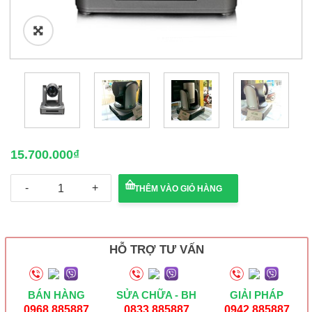
🔍
15.700.000
₫
Camera
THÊM VÀO GIỎ HÀNG
Hội
Nghị
Minrray
UV510A-
10U2
HỖ TRỢ TƯ VẤN
số
lượng
BÁN HÀNG
SỬA CHỮA - BH
GIẢI PHÁP
0968 885887
0833 885887
0942 885887