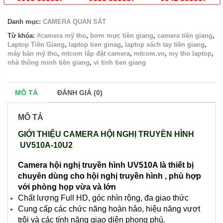
Danh mục:
CAMERA QUAN SÁT
Từ khóa:
#camera mỹ tho
,
bơm mực tiền giang
,
camera tiền giang
,
Laptop Tiền Giang
,
laptop tien ginag
,
laptop xách tay tiền giang
,
máy bàn mỹ tho
,
mtcom lắp đặt camera
,
mtcom.vn
,
my tho laptop
,
nhà thông minh tiền giang
,
vi tinh tien giang
MÔ TẢ
ĐÁNH GIÁ (0)
MÔ TẢ
GIỚI THIỆU CAMERA HỘI NGHỊ TRUYỀN HÌNH
UV510A-10U2
Camera hội nghị truyền hình UV510A là thiết bị
chuyên dùng cho hội nghị truyền hình , phù hợp
với phòng họp vừa và lớn
Chất lượng Full HD, góc nhìn rộng, đa giao thức
Cung cấp các chức năng hoàn hảo, hiệu năng vượt
trội và các tính năng giao diện phong phú.