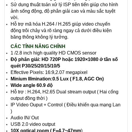
Sử dụng thuật toán xử lý ISP tiên tiến giúp cho hình
ảnh sống động, độ phân giải cao và màu sắc tuyệt
vời.
Hỗ trợ mã hóa H.264 / H.265 giúp video chuyển
động trôi chảy và rõ ràng ngay cả dưới điều kiện
băng thông không lý tưởng.
CÁC TÍNH NĂNG CHÍNH
1 /2.8 inch high quality HD CMOS sensor
Độ phân giải: HD 720P hoặc 1920×1080 ở tần số
quét P30/25/20/15/10/5
Effective Pixels: 16:9,2.07 megapixel
Minium Illmination:0.5 Lux ( F1.8, AGC On)
Wide angle 60.9 độ
Hỗ trợ : H.264, H2.65 Dual stream output ( Hai cổng
output đồng thời )
IP Video Ouput + Control ( Điều khiển qua mạng Lan
)
Audio IN/ Out
USB 2.0 video output
10X optical zoom ( F=4.7~47mm
)