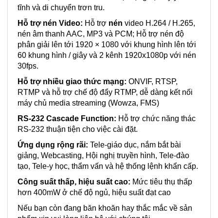
tĩnh và di chuyển trơn tru.
Hỗ trợ nén Video:
Hỗ trợ
nén
video H.264 / H.265,
nén âm thanh AAC, MP3 và PCM; Hỗ trợ nén độ
phân giải lên tới 1920 × 1080 với khung hình lên tới
60 khung hình / giây và 2 kênh 1920x1080p với nén
30fps.
Hỗ trợ nhiều giao thức mạng:
ONVIF, RTSP,
RTMP và hỗ trợ chế độ đẩy RTMP, dễ dàng kết nối
máy chủ media streaming (Wowza, FMS)
RS-232 Cascade Function:
Hỗ trợ chức năng thác
RS-232 thuận tiện cho việc cài đặt.
Ứng dụng rộng rãi:
Tele-giáo dục, nắm bắt bài
giảng, Webcasting, Hội nghị truyền hình, Tele-đào
tạo, Tele-y học, thẩm vấn và hệ thống lệnh khẩn cấp.
Công suất thấp, hiệu suất cao:
Mức tiêu thụ thấp
hơn 400mW ở chế độ ngủ, hiệu suất đạt cao
Nếu bạn còn đang băn khoăn hay thắc mắc về sản