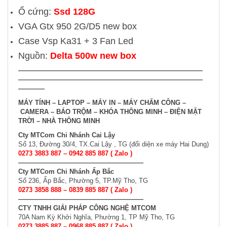
Ổ cứng:
Ssd 128G
VGA Gtx 950 2G/D5 new box
Case Vsp Ka31 + 3 Fan Led
Nguồn:
Delta 500w new box
———————————————————
—————————
——————————
——————————————————
————
MÁY TÍNH – LAPTOP –
MÁY IN – MÁY CHẤM CÔNG –
CAMERA – BÁO TRỘM – KHÓA THÔNG MINH –
ĐIỆN MẶT
TRỜI – NHÀ THÔNG MINH
Cty MTCom Chi Nhánh Cai Lậy
Số 13, Đường 30/4, TX.Cai Lậy , TG (đối diện xe máy Hai Dung)
0273 3883 887 – 0942 885 887 ( Zalo )
———————————————————
Cty MTCom Chi Nhánh Ấp Bắc
Số 236, Ấp Bắc, Phường 5, TP.Mỹ Tho, TG
0273 3858 888 – 0839 885 887 ( Zalo )
———————————————————
CTY TNHH GIẢI PHÁP CÔNG NGHỆ MTCOM
70A Nam Kỳ Khởi Nghĩa, Phường 1, TP Mỹ Tho, TG
0273 3885 887 – 0968 885 887 ( Zalo )