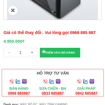
🔍
Giá có thể thay đổi . Vui lòng gọi 0968 885 887
4.950.000
₫
PC
THÊM VÀO GIỎ HÀNG
gaming
Core
i5
4590/RAM
8GB/
HỖ TRỢ TƯ VẤN
SSD
128GB/VGA
Gtx
950
BÁN HÀNG
SỬA CHỮA - BH
GIẢI PHÁP
2G/D5
0968 885887
0833 885887
0942 885887
new
box
Danh mục:
MÁY BỘ PC
,
MÁY TÍNH GAMING
số