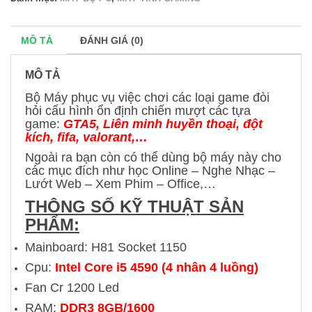
lượng
MÔ TẢ
ĐÁNH GIÁ (0)
MÔ TẢ
Bộ Máy phục vụ việc chơi các loại game đòi
hỏi cấu hình ổn định chiến mượt các tựa
game:
GTA5, Liên minh huyền thoại, đột
kích, fifa, valorant,…
Ngoài ra bạn còn có thể dùng bộ máy này cho
các mục đích như học Online – Nghe Nhạc –
Lướt Web – Xem Phim – Office,…
THÔNG SỐ KỸ THUẬT SẢN
PHẨM:
Mainboard: H81 Socket 1150
Cpu:
Intel Core i5 4590 (4 nhân 4 luồng)
Fan Cr 1200 Led
RAM:
DDR3 8GB/1600