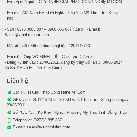
- Đơn vị chủ quản: CTY TNHH GIẢI PHÁP CÔNG NGHỆ MTCOM
- Địa chỉ: 70A Nam Kỳ Khởi Nghĩa, Phường Mỹ Tho, Tỉnh Đồng
Tháp.
- SĐT: 0273 3885 887 – 0968 885 887 ( Zalo ) - Email:
Sales@vitinhminhtri.com
- Mã số thuế / Mã số doanh nghiệp: 1201148720
- Đại diện: Ông VÕ MINH TRÍ – Chức vụ: Giám đốc
- Đăng ký lần đầu : 23/06/2011, đăng ký thay đổi lần 3: 08/08/2017
do Sở KH và ĐT tỉnh Tiền Giang
Liên hệ
Cty TNHH Giải Pháp Công Nghệ MTCom
GPKD số 1201148720 do Sở KH và ĐT tỉnh Tiền Giang cấp ngày
23/06/2011
Số 70A, Nam Kỳ Khởi Nghĩa, Phường Mỹ Tho, Tỉnh Đồng Tháp
Telephone:
(0273)3.885.887
E-mail:
sales@vitinhminhtri.com