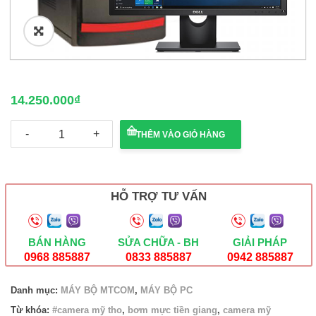
🔍
14.250.000
₫
Bộ
THÊM VÀO GIỎ HÀNG
PC
MT
H310M/I3/8GB/120G/4GB
số
lượng
HỖ TRỢ TƯ VẤN
BÁN HÀNG
SỬA CHỮA - BH
GIẢI PHÁP
0968 885887
0833 885887
0942 885887
Danh mục:
MÁY BỘ MTCOM
,
MÁY BỘ PC
Từ khóa:
#camera mỹ tho
,
bơm mực tiền giang
,
camera mỹ