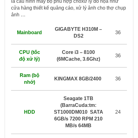
là cấu hình máy bộ phù hợp choxử lý đồ họa như
cửa hàng thiết kế quảng cáo, xử lý ảnh cho thợ chụp
ảnh …
GIGABYTE H310M –
Mainboard
36
DS2
CPU (tốc
Core i3 – 8100
36
độ xử lý)
(6MCache, 3.6Ghz)
Ram (bộ
KINGMAX 8GB/2400
36
nhớ)
Seagate 1TB
(BarraCuda:tm:
HDD
ST1000DM010 SATA
24
6GB/s 7200 RPM 210
MB/s 64MB