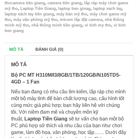
thocamera tiền giang
,
camera tiền giang
,
lắp ráp máy chơi game
mỹ tho
,
Laptop Tiền Giang
,
laptop tien ginag
,
laptop xach tay
,
laptop xách tay tiền giang
,
máy bàn mỹ tho
,
máy chơi game mỹ
tho
,
máy văn phòng mỹ tho
,
mtcom lắp đặt camera
,
nhà thông
minh mỹ tho
,
nhà thông minh tiền giang
,
vi tinh my tho
,
vi tinh
tien giang
MÔ TẢ
ĐÁNH GIÁ (0)
MÔ TẢ
Bộ PC MT H310M/I3/8GB/1TB/120GB/N105TD5-
4GD – 1 Fan
Nếu bạn đang có nhu cầu tìm kiếm, lắp ráp cho mình
một bộ máy tính để bàn chất lượng cao, cấu hình tốt
cùng mức giá phù hợp; bạn hãy liên hệ với chúng
tôi. Với niềm đam mê và chuyên môn kỹ
thuật,
Laptop Tiền Giang
sẽ tư vấn cho bạn một bộ
PC phù hợp sở thích và nhu cầu của bạn như chơi
game, làm đồ họa, văn phòng, học tập…… Dưới đây