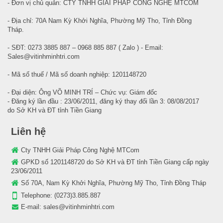
- Đơn vị chủ quản: CTY TNHH GIẢI PHÁP CÔNG NGHỆ MTCOM
- Địa chỉ: 70A Nam Kỳ Khởi Nghĩa, Phường Mỹ Tho, Tỉnh Đồng
Tháp.
- SĐT: 0273 3885 887 – 0968 885 887 ( Zalo ) - Email:
Sales@vitinhminhtri.com
- Mã số thuế / Mã số doanh nghiệp: 1201148720
- Đại diện: Ông VÕ MINH TRÍ – Chức vụ: Giám đốc
- Đăng ký lần đầu : 23/06/2011, đăng ký thay đổi lần 3: 08/08/2017
do Sở KH và ĐT tỉnh Tiền Giang
Liên hệ
Cty TNHH Giải Pháp Công Nghệ MTCom
GPKD số 1201148720 do Sở KH và ĐT tỉnh Tiền Giang cấp ngày
23/06/2011
Số 70A, Nam Kỳ Khởi Nghĩa, Phường Mỹ Tho, Tỉnh Đồng Tháp
Telephone:
(0273)3.885.887
E-mail:
sales@vitinhminhtri.com