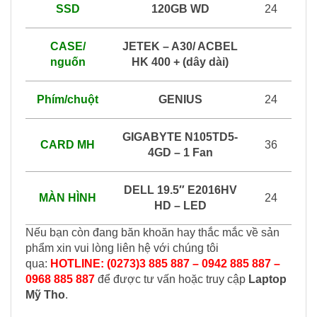
SSD
120GB WD
24
CASE/
JETEK – A30/ ACBEL
nguốn
HK 400 + (dây dài)
Phím/chuột
GENIUS
24
GIGABYTE N105TD5-
CARD MH
36
4GD – 1 Fan
DELL 19.5″ E2016HV
MÀN HÌNH
24
HD – LED
Nếu bạn còn đang băn khoăn hay thắc mắc về sản
phẩm xin vui lòng liên hệ với chúng tôi
qua:
HOTLINE: (0273)3 885 887 – 0942 885 887 –
0968 885 887
để được tư vấn hoặc truy cập
Laptop
Mỹ Tho
.