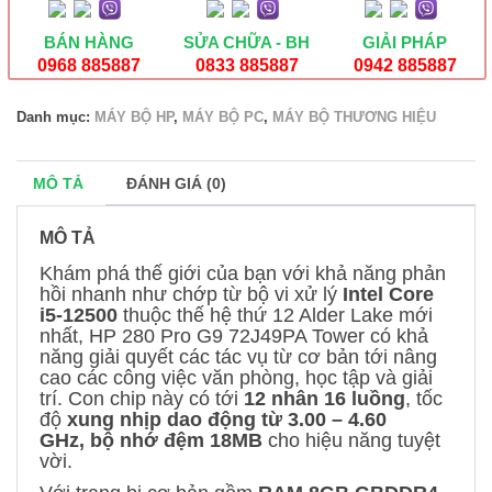
G9
72J49PA
BÁN HÀNG
SỬA CHỮA - BH
GIẢI PHÁP
Tower
0968 885887
0833 885887
0942 885887
(Core
i5-
Danh mục:
MÁY BỘ HP
,
MÁY BỘ PC
,
MÁY BỘ THƯƠNG HIỆU
12500,
8GB
RAM,
256Gb
MÔ TẢ
ĐÁNH GIÁ (0)
SSD,
Wifi+Bluetooth,
MÔ TẢ
USB
Keyboard
Khám phá thế giới của bạn với khả năng phản
&
hồi nhanh như chớp từ bộ vi xử lý
Intel Core
Mouse,
i5-12500
thuộc thế hệ thứ 12 Alder Lake mới
Windows
nhất, HP 280 Pro G9 72J49PA Tower có khả
11
năng giải quyết các tác vụ từ cơ bản tới nâng
Home)
cao các công việc văn phòng, học tập và giải
số
lượng
trí. Con chip này có tới
12 nhân 16 luồng
, tốc
độ
xung nhịp dao động từ 3.00 – 4.60
GHz,
bộ nhớ đệm 18MB
cho hiệu năng tuyệt
vời.