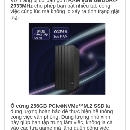
Với trang bị cơ bản gồm
RAM 8GB GBDDR4-
2933MHz
cho phép bạn bật nhiều tab công
việc cùng lúc mà không lo xảy ra tình trạng giật
lag.
Ổ cứng 256GB PCIe®NVMe™M.2 SSD
là
dung lượng hoàn hảo để thực hiện hệ thống
công việc văn phòng. Dung lượng nhỏ xinh
này giúp bạn tập trung làm việc, không la cà
vào các tựa game mà lãng quên công việc