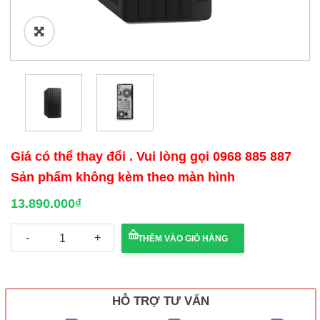
🔍
Giá có thể thay đổi . Vui lòng gọi 0968 885 887
Sản phẩm không kèm theo màn hình
13.890.000
₫
Máy
THÊM VÀO GIỎ HÀNG
tính
để
bàn
HP
Pro
HỖ TRỢ TƯ VẤN
Tower
280