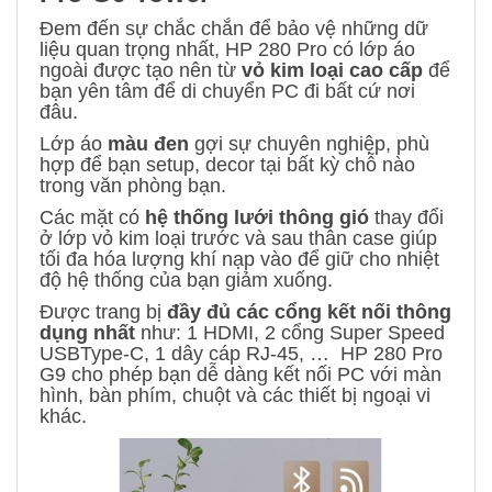
Đem đến sự chắc chắn để bảo vệ những dữ
liệu quan trọng nhất, HP 280 Pro có lớp áo
ngoài được tạo nên từ
vỏ kim loại cao cấp
để
bạn yên tâm để di chuyển PC đi bất cứ nơi
đâu.
Lớp áo
màu đen
gợi sự chuyên nghiệp, phù
hợp để bạn setup, decor tại bất kỳ chỗ nào
trong văn phòng bạn.
Các mặt có
hệ thống lưới thông gió
thay đổi
ở lớp vỏ kim loại trước và sau thân case giúp
tối đa hóa lượng khí nạp vào để giữ cho nhiệt
độ hệ thống của bạn giảm xuống.
Được trang bị
đầy đủ các cổng kết nối thông
dụng nhất
như: 1 HDMI, 2 cổng Super Speed
USBType-C, 1 dây cáp RJ-45, … HP 280 Pro
G9 cho phép bạn dễ dàng kết nối PC với màn
hình, bàn phím, chuột và các thiết bị ngoại vi
khác.