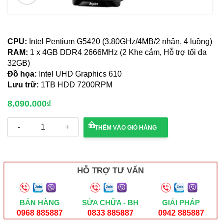
CPU:
Intel Pentium G5420 (3.80GHz/4MB/2 nhân, 4 luồng)
RAM:
1 x 4GB DDR4 2666MHz (2 Khe cắm, Hỗ trợ tối đa
32GB)
Đồ họa:
Intel UHD Graphics 610
Lưu trữ:
1TB HDD 7200RPM
8.090.000
₫
PC
THÊM VÀO GIỎ HÀNG
Acer
Aspire
XC-
885
(Pentium
HỖ TRỢ TƯ VẤN
G5420/4GB/1TB
HDD/UHD
610)
số
BÁN HÀNG
SỬA CHỮA - BH
GIẢI PHÁP
lượng
0968 885887
0833 885887
0942 885887