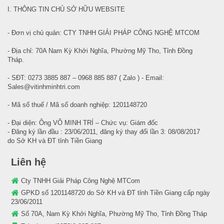
I. THÔNG TIN CHỦ SỞ HỮU WEBSITE
- Đơn vị chủ quản: CTY TNHH GIẢI PHÁP CÔNG NGHỆ MTCOM
- Địa chỉ: 70A Nam Kỳ Khởi Nghĩa, Phường Mỹ Tho, Tỉnh Đồng
Tháp.
- SĐT: 0273 3885 887 – 0968 885 887 ( Zalo ) - Email:
Sales@vitinhminhtri.com
- Mã số thuế / Mã số doanh nghiệp: 1201148720
- Đại diện: Ông VÕ MINH TRÍ – Chức vụ: Giám đốc
- Đăng ký lần đầu : 23/06/2011, đăng ký thay đổi lần 3: 08/08/2017
do Sở KH và ĐT tỉnh Tiền Giang
Liên hệ
Cty TNHH Giải Pháp Công Nghệ MTCom
GPKD số 1201148720 do Sở KH và ĐT tỉnh Tiền Giang cấp ngày
23/06/2011
Số 70A, Nam Kỳ Khởi Nghĩa, Phường Mỹ Tho, Tỉnh Đồng Tháp