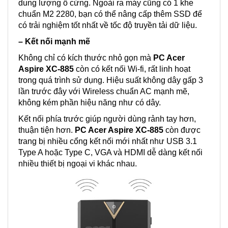
dung lượng ổ cứng. Ngoài ra máy cũng có 1 khe
chuẩn M2 2280, bạn có thể nâng cấp thêm SSD để
có trải nghiệm tốt nhất về tốc độ truyền tải dữ liệu.
– Kết nối mạnh mẽ
Không chỉ có kích thước nhỏ gọn mà
PC Acer
Aspire XC-885
còn có kết nối Wi-fi, rất linh hoạt
trong quá trình sử dụng. Hiệu suất không dây gấp 3
lần trước đây với Wireless chuẩn AC mạnh mẽ,
không kém phần hiệu năng như có dây.
Kết nối phía trước giúp người dùng rảnh tay hơn,
thuận tiện hơn.
PC Acer Aspire XC-885
còn được
trang bị nhiều cổng kết nối mới nhất như USB 3.1
Type A hoặc Type C, VGA và HDMI dễ dàng kết nối
nhiều thiết bị ngoại vi khác nhau.