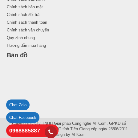
Chính sách bảo mật
Chính sách đổi trả
Chính sách thanh toán
Chính sách vận chuyển
Quy định chung
Hướng dẫn mua hàng
Bản đồ
Chat Zalo
Chat Facebook
Copyright © Cty TNHH Giải pháp Công nghệ MTCom. GPKD số
1201148720 do Sở KH và ĐT tỉnh Tiền Giang cấp ngày 23/06/2011.
0968885887
Design by
MTCom