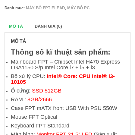
Danh mục:
MÁY BỘ FPT ELEAD
,
MÁY BỘ PC
MÔ TẢ
ĐÁNH GIÁ (0)
MÔ TẢ
Thông số kĩ thuật sản phẩm:
Mainboard FPT – Chipset Intel H470 Express
LGA1150 S/p Intel Core i7 + i5 + i3
Bộ xử lý CPU:
Intel® Core:
CPU Intel® I3-
10105
Ổ cứng:
SSD 512GB
RAM :
8GB/2666
Case FPT mATX front USB With PSU 550W
Mouse FPT Optical
Keyboard FPT Standard
Màn hình:
Monitor FPT 21.5″ LED
(Sản xuất