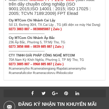
trên dây chuyền công nghiệp (ISO
9001:2015;ISO 14001 : 2015; ISO 17025 :
2005; TCVN 7189:2009) FPT Elead
Cty MTCom Chi Nhánh Cai Lậy
Số 13, Đường 30/4, TX.Cai Lậy , TG (đối diện xe máy Hai Dung)
0273 3883 887 –
0838885887
( Zalo )
———————————-
Cty MTCom Chi Nhánh Ấp Bắc
236 Ấp Bắc, Phường 5, TP.Mỹ Tho, TG
0273 3858 888 – 0839 885 887 ( Zalo )
———————————-
CTY TNHH GIẢI PHÁP CÔNG NGHỆ MTCOM
70A Nam Kỳ Khởi Nghĩa, Phường 1, TP Mỹ Tho, TG
0273 3885 887 – 0968 885 887 ( Zalo )
#cameramytho #cameratiengiang #lapdatcameramytho
#camerafullcolor #cameracolorvu #hilookcolor
ĐĂNG KÝ NHẬN TIN KHUYẾN MÃI