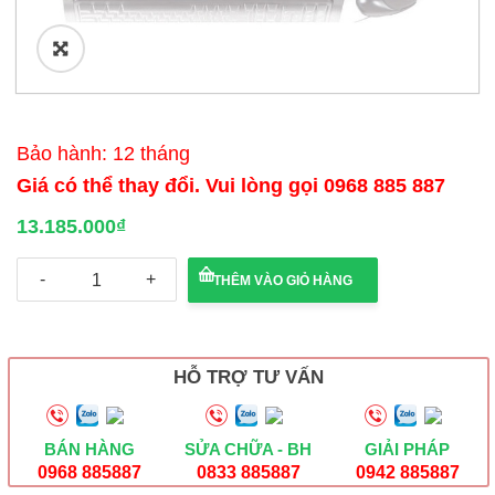
🔍
Bảo hành: 12 tháng
Giá có thể thay đổi. Vui lòng gọi 0968 885 887
13.185.000
₫
Máy
THÊM VÀO GIỎ HÀNG
tính
thương
hiệu
Việt
Nam
HỖ TRỢ TƯ VẤN
FPT
Elead
số
lượng
BÁN HÀNG
SỬA CHỮA - BH
GIẢI PHÁP
0968 885887
0833 885887
0942 885887