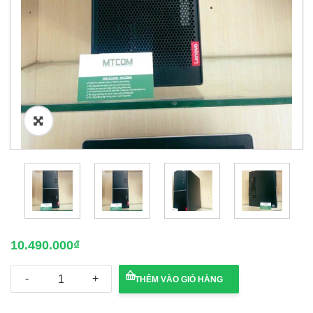
🔍
10.490.000
₫
PC
THÊM VÀO GIỎ HÀNG
Lenovo
Tower
V520