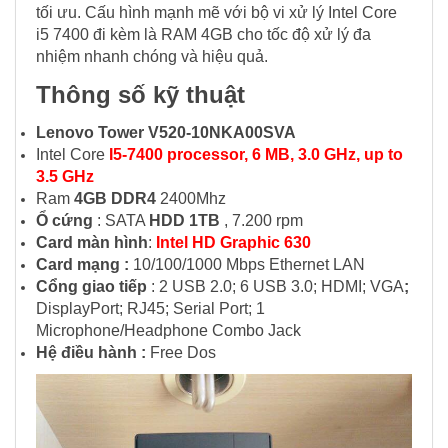
tối ưu. Cấu hình mạnh mẽ với bộ vi xử lý Intel Core
i5 7400 đi kèm là RAM 4GB cho tốc độ xử lý đa
nhiệm nhanh chóng và hiệu quả.
Thông số kỹ thuật
Lenovo Tower V520-10NKA00SVA
Intel Core
I5-7400 processor, 6 MB, 3.0 GHz, up to
3.5 GHz
Ram
4GB DDR4
2400Mhz
Ổ cứng
: SATA
HDD 1TB
, 7.200 rpm
Card màn hình
:
Intel HD Graphic 630
Card mạng :
10/100/1000 Mbps Ethernet LAN
Cổng giao tiếp
: 2 USB 2.0; 6 USB 3.0; HDMI; VGA
;
DisplayPort; RJ45; Serial Port; 1
Microphone/Headphone Combo Jack
Hệ điều hành :
Free Dos