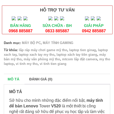
I5/4GB/1TB
số
HỖ TRỢ TƯ VẤN
lượng
BÁN HÀNG
SỬA CHỮA - BH
GIẢI PHÁP
0968 885887
0833 885887
0942 885887
Danh mục:
MÁY BỘ PC
,
MÁY TÍNH GAMING
Từ khóa:
lắp ráp máy chơi game mỹ tho
,
laptop tien ginag
,
laptop
xach tay
,
laptop xach tay my tho
,
laptop xách tay tiền giang
,
máy
bàn mỹ tho
,
máy văn phòng mỹ tho
,
mtcom lắp đặt camera
,
my tho
laptop
,
vi tinh my tho
,
vi tinh tien giang
MÔ TẢ
ĐÁNH GIÁ (0)
MÔ TẢ
Sở hữu cho mình những đặc điểm nổi bật,
máy tính
để bàn Lenovo
Tower
V520
là một thiết bị công
nghệ rất đáng sở hữu để phục vụ học tập và làm việc