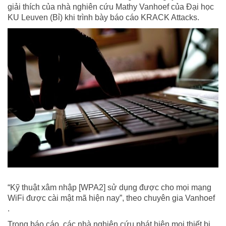
giải thích của nhà nghiên cứu Mathy Vanhoef của Đại học
KU Leuven (Bỉ) khi trình bày báo cáo KRACK Attacks.
“Kỹ thuật xâm nhập [WPA2] sử dụng được cho mọi mạng
WiFi được cài mật mã hiện nay”, theo chuyên gia Vanhoef
.
Trong báo cáo, các nhà nghiên cứu phát hiện mọi thiết bị