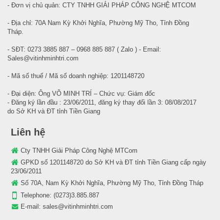
- Đơn vị chủ quản: CTY TNHH GIẢI PHÁP CÔNG NGHỆ MTCOM
- Địa chỉ: 70A Nam Kỳ Khởi Nghĩa, Phường Mỹ Tho, Tỉnh Đồng
Tháp.
- SĐT: 0273 3885 887 – 0968 885 887 ( Zalo ) - Email:
Sales@vitinhminhtri.com
- Mã số thuế / Mã số doanh nghiệp: 1201148720
- Đại diện: Ông VÕ MINH TRÍ – Chức vụ: Giám đốc
- Đăng ký lần đầu : 23/06/2011, đăng ký thay đổi lần 3: 08/08/2017
do Sở KH và ĐT tỉnh Tiền Giang
Liên hệ
Cty TNHH Giải Pháp Công Nghệ MTCom
GPKD số 1201148720 do Sở KH và ĐT tỉnh Tiền Giang cấp ngày
23/06/2011
Số 70A, Nam Kỳ Khởi Nghĩa, Phường Mỹ Tho, Tỉnh Đồng Tháp
Telephone:
(0273)3.885.887
E-mail:
sales@vitinhminhtri.com