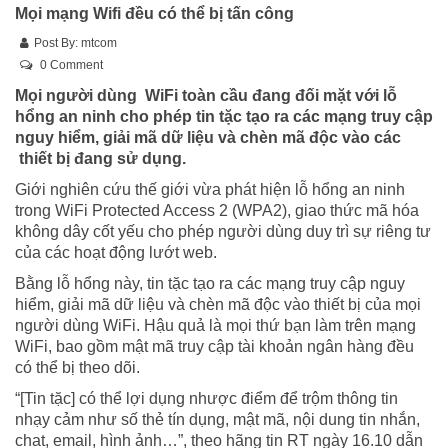
Mọi mạng Wifi đều có thể bị tấn công
Post By:
mtcom
0 Comment
Mọi người dùng WiFi toàn cầu đang đối mặt với lỗ
hổng an ninh cho phép tin tặc tạo ra các mạng truy cập
nguy hiểm, giải mã dữ liệu và chèn mã độc vào các
thiết bị đang sử dụng.
Giới nghiên cứu thế giới vừa phát hiện lỗ hổng an ninh
trong WiFi Protected Access 2 (WPA2), giao thức mã hóa
không dây cốt yếu cho phép người dùng duy trì sự riêng tư
của các hoạt động lướt web.
Bằng lỗ hổng này, tin tặc tạo ra các mạng truy cập nguy
hiểm, giải mã dữ liệu và chèn mã độc vào thiết bị của mọi
người dùng WiFi. Hậu quả là mọi thứ bạn làm trên mạng
WiFi, bao gồm mật mã truy cập tài khoản ngân hàng đều
có thể bị theo dõi.
“[Tin tặc] có thể lợi dụng nhược điểm để trộm thông tin
nhạy cảm như số thẻ tín dụng, mật mã, nội dung tin nhắn,
chat, email, hình ảnh…”, theo hãng tin RT ngày 16.10 dẫn