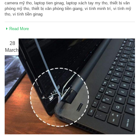
camera mỹ tho
,
laptop tien ginag
,
laptop xách tay my tho
,
thiết bị văn
phòng mỹ tho
,
thiết bị văn phòng tiền giang
,
vi tính minh trí
,
vi tính mỹ
tho
,
vi tính tiền ginag
Read More
28
March