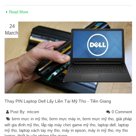
Read More
24
March
Thay PIN Laptop Dell Lấy Liền Tại Mỹ Tho - Tiền Giang
Post By:
mtcom
0 Comment
bơm mực in mỹ tho
,
bơm mực máy in
,
bơm mực mỹ tho
,
giải pháp
wifi gia đình mỹ tho
,
lắp ráp máy chơi game mỹ tho
,
laptop dell
,
laptop
mỹ tho
,
laptop xách tay my tho
,
máy in epson
,
máy in mỹ tho
,
my tho
laptop
,
thiết bị văn phòng tiền giang