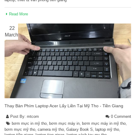
Read More
22
March
Thay Bàn Phím Laptop Acer Lấy Liền Tại Mỹ Tho - Tiền Giang
Post By:
mtcom
0 Comment
bơm mực in mỹ tho
,
bơm mực máy in
,
bơm mực máy in mỹ tho
,
bơm mực mỹ tho
,
camera mỹ tho
,
Galaxy Book S
,
laptop mỹ tho
,
laptop tiền giang
,
laptop tien ginag
,
laptop xách tay my tho