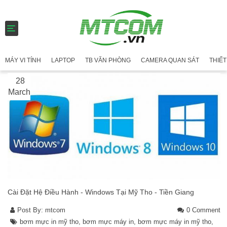
T
o
g
g
MÁY VI TÍNH
LAPTOP
TB VĂN PHÒNG
CAMERA QUAN SÁT
THIẾT
l
e
28
n
a
March
v
i
g
a
t
i
o
n
Cài Đặt Hệ Điều Hành - Windows Tại Mỹ Tho - Tiền Giang
Post By:
mtcom
0 Comment
bơm mực in mỹ tho
,
bơm mực máy in
,
bơm mực máy in mỹ tho
,