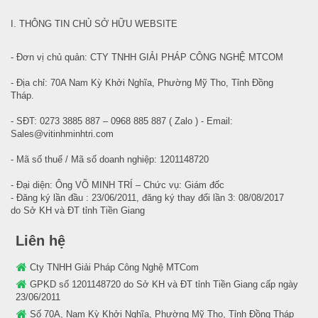
I. THÔNG TIN CHỦ SỞ HỮU WEBSITE
- Đơn vị chủ quản: CTY TNHH GIẢI PHÁP CÔNG NGHỆ MTCOM
- Địa chỉ: 70A Nam Kỳ Khởi Nghĩa, Phường Mỹ Tho, Tỉnh Đồng
Tháp.
- SĐT: 0273 3885 887 – 0968 885 887 ( Zalo ) - Email:
Sales@vitinhminhtri.com
- Mã số thuế / Mã số doanh nghiệp: 1201148720
- Đại diện: Ông VÕ MINH TRÍ – Chức vụ: Giám đốc
- Đăng ký lần đầu : 23/06/2011, đăng ký thay đổi lần 3: 08/08/2017
do Sở KH và ĐT tỉnh Tiền Giang
Liên hệ
Cty TNHH Giải Pháp Công Nghệ MTCom
GPKD số 1201148720 do Sở KH và ĐT tỉnh Tiền Giang cấp ngày
23/06/2011
Số 70A, Nam Kỳ Khởi Nghĩa, Phường Mỹ Tho, Tỉnh Đồng Tháp