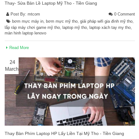
Thay- Sửa Bản Lề Laptop Mỹ Tho - Tiền Giang
Post By:
mtcom
0 Comment
bơm mực máy in
,
bơm mực mỹ tho
,
giải pháp wifi gia đình mỹ tho
,
lắp ráp máy chơi game mỹ tho
,
laptop mỹ tho
,
laptop xách tay my tho
,
màn hinh laptop lenovo
Read More
24
March
Thay Bàn Phím Laptop HP Lấy Liền Tại Mỹ Tho - Tiền Giang