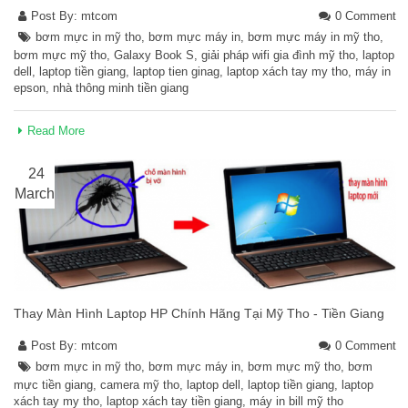
Post By:
mtcom
0 Comment
bơm mực in mỹ tho
,
bơm mực máy in
,
bơm mực máy in mỹ tho
,
bơm mực mỹ tho
,
Galaxy Book S
,
giải pháp wifi gia đình mỹ tho
,
laptop
dell
,
laptop tiền giang
,
laptop tien ginag
,
laptop xách tay my tho
,
máy in
epson
,
nhà thông minh tiền giang
Read More
24
March
Thay Màn Hình Laptop HP Chính Hãng Tại Mỹ Tho - Tiền Giang
Post By:
mtcom
0 Comment
bơm mực in mỹ tho
,
bơm mực máy in
,
bơm mực mỹ tho
,
bơm
mực tiền giang
,
camera mỹ tho
,
laptop dell
,
laptop tiền giang
,
laptop
xách tay my tho
,
laptop xách tay tiền giang
,
máy in bill mỹ tho