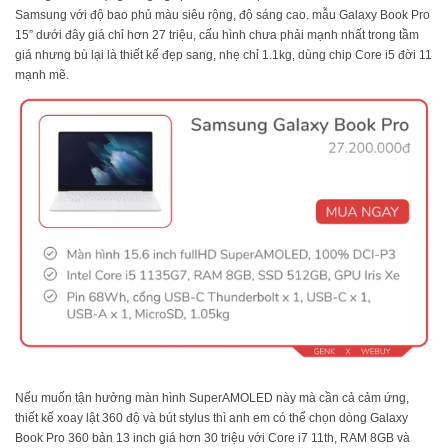
Samsung với độ bao phủ màu siêu rộng, độ sáng cao. mẫu Galaxy Book Pro
15” dưới đây giá chỉ hơn 27 triệu, cấu hình chưa phải mạnh nhất trong tầm
giá nhưng bù lại là thiết kế đẹp sang, nhẹ chỉ 1.1kg, dùng chip Core i5 đời 11
mạnh mẽ.
Nếu muốn tận hưởng màn hình SuperAMOLED này mà cần cả cảm ứng,
thiết kế xoay lật 360 độ và bút stylus thì anh em có thể chọn dòng Galaxy
Book Pro 360 bản 13 inch giá hơn 30 triệu với Core i7 11th, RAM 8GB và