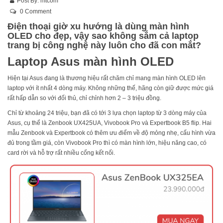
Post By:
mtcom
0 Comment
Điện thoại giờ xu hướng là dùng màn hình
OLED cho đẹp, vậy sao không sắm cả laptop
trang bị công nghệ này luôn cho đã con mắt?
Laptop Asus màn hình OLED
Hiện tại Asus đang là thương hiệu rất chăm chỉ mang màn hình OLED lên
laptop với ít nhất 4 dòng máy. Không những thế, hãng còn giữ được mức giá
rất hấp dẫn so với đối thủ, chỉ chỉnh hơn 2 – 3 triệu đồng.
Chỉ từ khoảng 24 triệu, bạn đã có tới 3 lựa chọn laptop từ 3 dòng máy của
Asus, cụ thể là Zenbook UX425UA, Vivobook Pro và Expertbook B5 flip. Hai
mẫu Zenbook và Expertbook có thêm ưu điểm về độ mỏng nhẹ, cấu hình vừa
đủ trong tầm giá, còn Vivobook Pro thì có màn hình lớn, hiệu năng cao, có
card rời và hỗ trợ rất nhiều cổng kết nối.