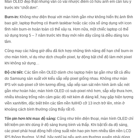
Màn OLED đẹp thật nhưng vẫn có vài nhược điểm cố hữu anh em cần lưu ý
trước khi “chốt đơn”.
Burn-in:
Không như điện thoại với màn hình gần như không hiển thị ảnh tĩnh
bao giờ, laptop thường có thanh taskbar hoặc các cửa sổ ứng dụng với icon
tĩnh nên burn-in hoàn toàn có thể xảy ra. Hơn nữa, một chiếc laptop có thể
sử dụng trong 5 – 7 năm trước khi thay mới nên đây cũng là điều đáng lưu
tâm.
Cũng may các hãng giờ đều đã tích hợp những tính năng để hạn chế burn-in
cho màn hình, ví dụ như dịch chuyển pixel, tự động bật chế độ làm mới pixel
khi không sử dụng…
Độ chi tiết:
Các tấm nền OLED dành cho laptop hiện tại gần như tất cả đều
do Samsung sản xuất với kiểu sắp xếp pixel giống nhau. Không như màn
IPS với sub-pixel cỡ lớn tương đồng, sắp xếp san sát nên hình ảnh sắc nét
gần như hoàn hảo; màn hình OLED có sub-pixel nhỏ hơn, sắp xếp thưa hơn,
nhiều khoảng trống nên cảm giác độ nét kém đi đáng kể, hay gặp hiện tượng
viền xanh/tím, đặc biệt trên các tấm nền fullHD cỡ 13 inch trở lên, nhìn ở
khoảng cách bình thường cũng thấy rất rõ.
Tốn pin hơn khi max độ sáng:
Cũng như trên điện thoại, màn hình OLED chỉ
tiết kiệm pin khi dùng ở độ sáng trung bình và thấp. Khi bật tối đa độ sáng,
các pixel phải hoạt động hết công suất nên hao pin hơn nhiều tấm nền LCD
IPS thông thường. Vì thế, hãy nghĩ lại nếu anh em thường xuyên phải dùng