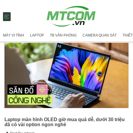
T
o
g
g
MÁY VI TÍNH
LAPTOP
TB VĂN PHÒNG
CAMERA QUAN SÁT
THIẾT
l
e
n
a
v
i
g
a
t
i
o
n
Laptop màn hình OLED giờ mua quá dễ, dưới 30 triệu
đã có vài option ngon nghẻ