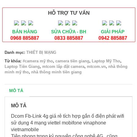
4G
4
HỖ TRỢ TƯ VẤN
MẠNG
PHÁT
WIFI
BÁN HÀNG
SỬA CHỮA - BH
GIẢI PHÁP
BW79
số
0968 885887
0833 885887
0942 885887
lượng
Danh mục:
THIẾT BỊ MẠNG
Từ khóa:
#camera mỹ tho
,
camera tiền giang
,
Laptop Mỹ Tho
,
Laptop Tiền Giang
,
mtcom lắp đặt camera
,
mtcom.vn
,
nhà thông
minh mỹ tho
,
nhà thông minh tiền giang
MÔ TẢ
MÔ TẢ
Dcom Fb-Link 4g giá rẻ tích hợp gắn ổ điện phát wifi
sử dụng 4 mạng viettel mobifone vinaphone
vietnamobile
Tiên phong trong kỷ nguyên công nghệ 4G , cũng