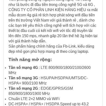
như là bước đi đầu tiên trong công nghệ 5G và 6G ,
CÔNG TY CỔ PHẦN LINH KIỆN HÀNG HIỆU ra mắt
mẫu dcom 4g giá rẻ tích hợp phát sóng wifi đầu tiên
trên thị trường Việt Nam với giá thành rẻ , dành cho
các bạn trẻ yêu thích công nghệ wifi tích hợp với các
thiết bị đầu cuối có kết nối wifi với tốc độ truyền tải
lên đến 150 mps, nhanh gấp 20 lần thế hệ 3g hiện tại
với giá thành hấp dẫn.
Sản phẩm hàng chính hãng của Fb-Link, kiểu dáng
đẹp nhỏ gọn phù hợp mang đi theo cùng laptop.
Tính năng mở rộng:
Tần số mạng 4G
: LTE 800/900/1800/2100/2600
MHz
Tần số mạng 3G
: HSUPA/HSDPA/UMTS/DC-
HSPA+ 900/2100 MHz
Tần số mạng 2G
: EDGE/GPRS/GSM
850/900/1800/1900 MHz
Chuẩn LTE 2×2 MIMO và WiFi
DC-HSPA+ / HSPA+ / HSDPA Speed up to 43.2