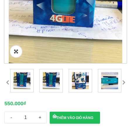
🔍
550.000
₫
MODEM
THÊM VÀO GIỎ HÀNG
DCOM
FB-
LINK