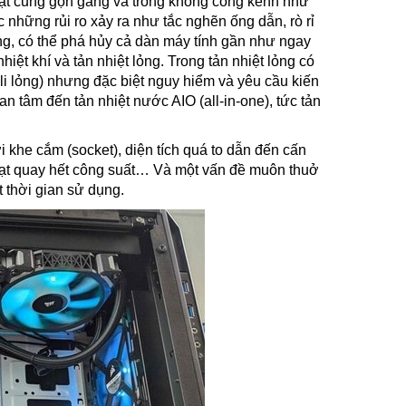
p đặt cũng gọn gàng và trông không cồng kềnh như
 những rủi ro xảy ra như tắc nghẽn ống dẫn, rò rỉ
, có thể phá hủy cả dàn máy tính gần như ngay
hiệt khí và tản nhiệt lỏng. Trong tản nhiệt lỏng có
eli lỏng) nhưng đặc biệt nguy hiểm và yêu cầu kiến
n tâm đến tản nhiệt nước AIO (all-in-one), tức tản
i khe cắm (socket), diện tích quá to dẫn đến cấn
uạt quay hết công suất… Và một vấn đề muôn thuở
t thời gian sử dụng.