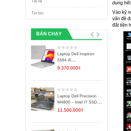
Tải về
dụng hết
Vào kỷ n
Tin tức
vấn đề đ
đắt tiền
BÁN CHẠY
Laptop Dell Inspiron
5584 i5
8265U/4GB/1TB/2GB
9.370.000
₫
MX130/Win10
Laptop Dell Precision
M4800 – Intel I7 SSD
256GB
11.500.000
₫