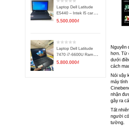
Laptop Dell Latitude
E5440 – Intek I5 card
rời GT720M
5.500.000
₫
Nguyên d
Laptop Dell Latitude
hơn. Từ 
7470 i7-6600U Ram
dưới điều
8GB SSD 256GB
5.800.000
₫
cách mau
14″FHD IPS
Nói vậy 
máy tính
Cinebenc
nhận đượ
gây ra c
Tất nhiên
người có
tường.