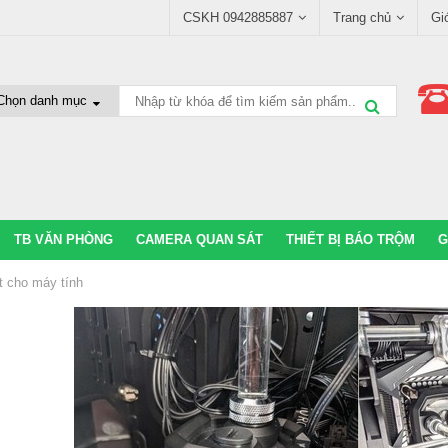
CSKH 0942885887
Trang chủ
Gi
TB VĂN PHÒNG
CAMERA QUAN SÁT
THIẾT BỊ BÁO TRỘM
G
ệt cho máy tính