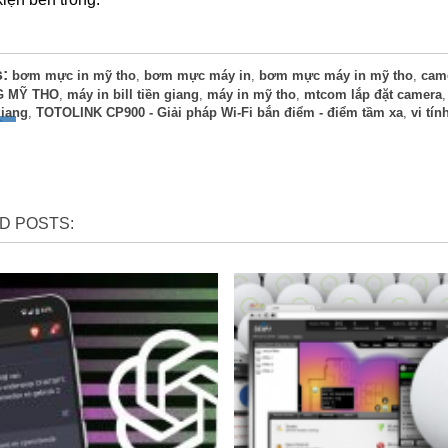
s:
bơm mực in mỹ tho
,
bơm mực máy in
,
bơm mực máy in mỹ tho
,
cam
 MỸ THO
,
máy in bill tiền giang
,
máy in mỹ tho
,
mtcom lắp đặt camera
giang
,
TOTOLINK CP900 - Giải pháp Wi-Fi bắn điểm - điểm tầm xa​
,
vi tín
D POSTS: