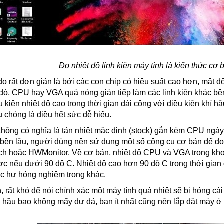
Đo nhiệt độ linh kiện máy tính là kiến thức cơ
o rất đơn giản là bởi các con chip có hiệu suất cao hơn, mật đ
đó, CPU hay VGA quá nóng gián tiếp làm các linh kiện khác bên
 kiện nhiệt độ cao trong thời gian dài cộng với điều kiện khí h
 chóng là điều hết sức dễ hiểu.
không có nghĩa là tản nhiệt mặc định (stock) gắn kèm CPU ngày 
 bền lâu, người dùng nên sử dụng một số công cụ cơ bản để đo 
h hoặc HWMonitor. Về cơ bản, nhiệt độ CPU và VGA trong kho
c nếu dưới 90 độ C. Nhiệt độ cao hơn 90 độ C trong thời gian dà
ác hư hỏng nghiêm trọng khác.
, rất khó để nói chính xác một máy tính quá nhiệt sẽ bị hỏng cá
 hầu bao không mấy dư dả, bạn ít nhất cũng nên lắp đặt máy ở 