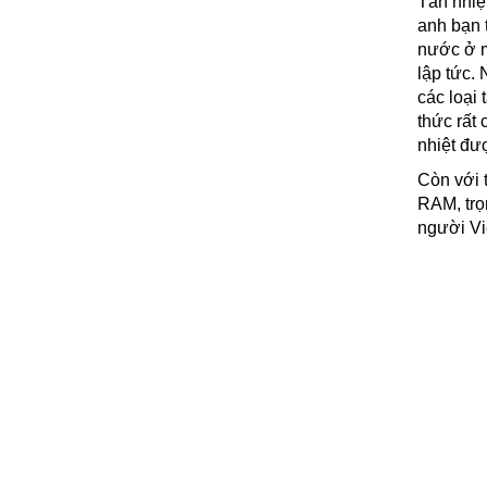
Tản nhiệ
anh bạn 
nước ở m
lập tức. 
các loại 
thức rất
nhiệt đượ
Còn với t
RAM, trọ
người Vi