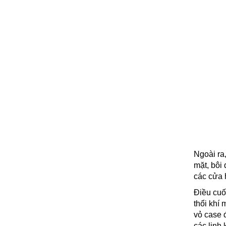
Ngoài ra
mặt, bôi
các cửa 
Điều cuố
thổi khí
vỏ case 
các linh 