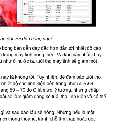
 bản đối với dân công nghệ
ộ bóng bán dẫn dày đặc hơn dẫn tới nhiệt độ cao
 trong máy tính nóng theo. Và khi máy phải chạy
ậu như ở nước ta, tuổi thọ máy tính sẽ giảm một
nay là không tốt. Tuy nhiên, để đảm bảo tuổi thọ
nhiệt độ các linh kiện bên trong như AIDA64,
ảng 50 – 70 độ C là mức lý tưởng, nhưng chấp
i sẽ làm giảm đáng kể tuổi thọ linh kiện và có thể
i gì và sau bao lâu sẽ hỏng. Nhưng nếu là một
nơi thông thoáng, tránh chỗ ẩm thấp hoặc góc