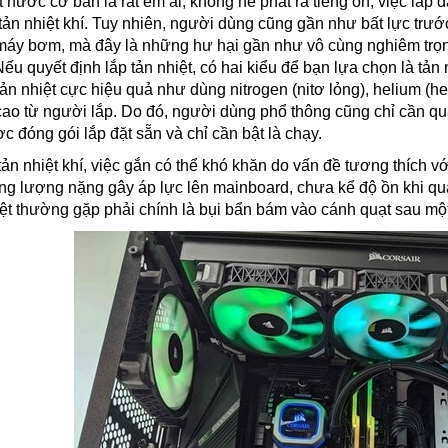
t nước cơ bản là rất êm ái, không hề phát ra tiếng ồn, việc lắ
tản nhiệt khí. Tuy nhiên, người dùng cũng gần như bất lực trước
áy bơm, mà đây là những hư hại gần như vô cùng nghiêm trọng
Nếu quyết định lắp tản nhiệt, có hai kiểu để bạn lựa chọn là tản n
tản nhiệt cực hiệu quả như dùng nitrogen (nitơ lỏng), helium (h
 cao từ người lắp. Do đó, người dùng phổ thông cũng chỉ cần qua
c đóng gói lắp đặt sẵn và chỉ cần bật là chạy.
ản nhiệt khí, việc gắn có thể khó khăn do vấn đề tương thích vớ
ng lượng nặng gây áp lực lên mainboard, chưa kể độ ồn khi q
ệt thường gặp phải chính là bụi bẩn bám vào cánh quạt sau mộ