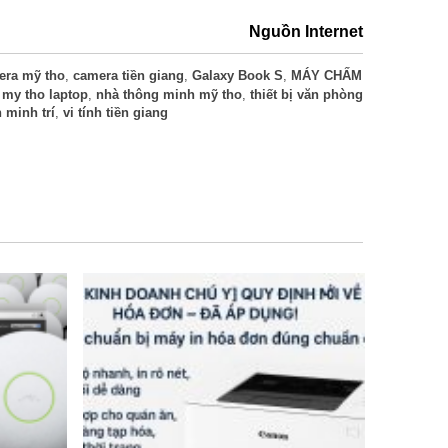
Nguồn Internet
era mỹ tho
,
camera tiền giang
,
Galaxy Book S
,
MÁY CHẤM
,
my tho laptop
,
nhà thông minh mỹ tho
,
thiết bị văn phòng
h minh trí
,
vi tính tiền giang