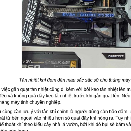
Tản nhiệt khí đem đến màu sắc sặc sỡ cho thùng máy
, việc gắn quạt tản nhiệt cũng đi kèm với bôi keo tản nhiệt lê
 đều và không quá dày keo tản nhiệt trước khi gắn quạt lên. Nế
hàng máy tính chuyên nghiệp.
i cùng cần lưu ý với tản khí chính là người dùng cần bảo đảm lu
 mát từ bên ngoài vào nhiều hơn số quạt đẩy khí nóng ra. Tuy 
để thoát khí theo kiểu cây nhà lá vườn, bởi khi đó bụi sẽ bám 
kiện bên trong.