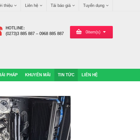
ới thiệu
Liên hệ
Tải báo giá
Tuyển dụng
HOTLINE:
0
item(s)
(0273)3 885 887 – 0968 885 887
IẢI PHÁP
KHUYẾN MÃI
TIN TỨC
LIÊN HỆ