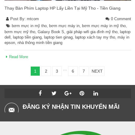
Thay Bàn Phím Laptop HP Lấy Liền Tại Mỹ Tho - Tiền Giang
Post By:
mtcom
0 Comment
bơm mực in mỹ tho
,
bơm mực máy in
,
bơm mực máy in mỹ tho
,
bơm mực mỹ tho
,
Galaxy Book S
,
giải pháp wifi gia đình mỹ tho
,
laptop
dell
,
laptop tiền giang
,
laptop tien ginag
,
laptop xách tay my tho
,
máy in
epson
,
nhà thông minh tiền giang
Read More
…
1
2
3
6
7
NEXT
ĐĂNG KÝ NHẬN TIN KHUYẾN MÃI