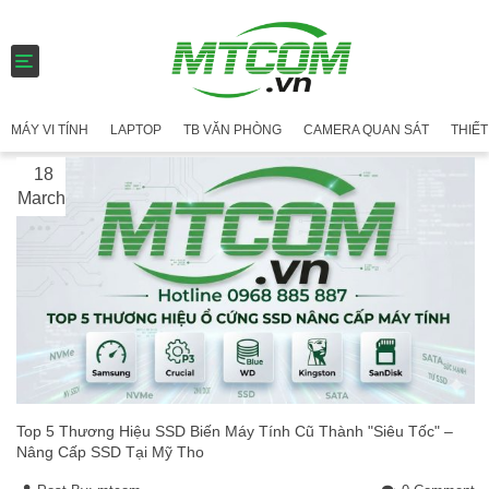
T
o
g
g
MÁY VI TÍNH
LAPTOP
TB VĂN PHÒNG
CAMERA QUAN SÁT
THIẾT
l
e
18
n
a
March
v
i
g
a
t
i
o
n
Top 5 Thương Hiệu SSD Biến Máy Tính Cũ Thành "Siêu Tốc" –
Nâng Cấp SSD Tại Mỹ Tho