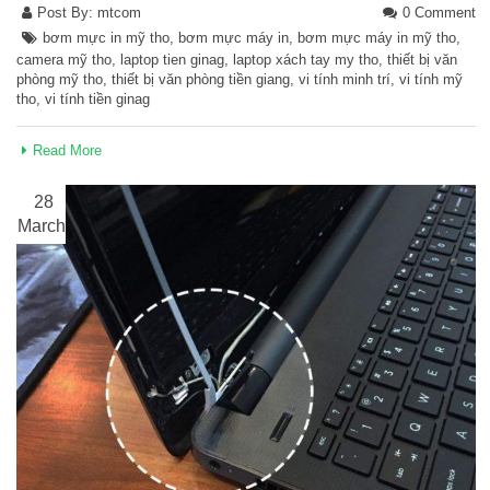
Post By:
mtcom
0 Comment
bơm mực in mỹ tho
,
bơm mực máy in
,
bơm mực máy in mỹ tho
,
camera mỹ tho
,
laptop tien ginag
,
laptop xách tay my tho
,
thiết bị văn
phòng mỹ tho
,
thiết bị văn phòng tiền giang
,
vi tính minh trí
,
vi tính mỹ
tho
,
vi tính tiền ginag
Read More
28
March