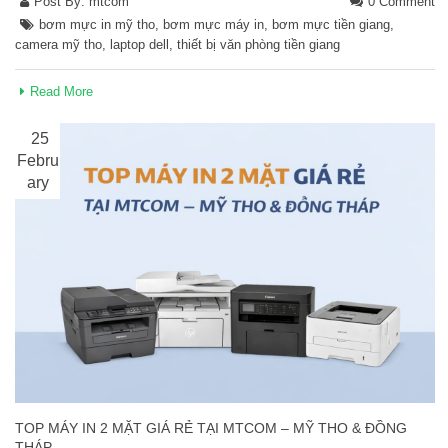
Post By:
mtcom
0 Comment
bơm mực in mỹ tho
,
bơm mực máy in
,
bơm mực tiền giang
,
camera mỹ tho
,
laptop dell
,
thiết bị văn phòng tiền giang
Read More
25
Febru
ary
TOP MÁY IN 2 MẶT GIÁ RẺ TẠI MTCOM – MỸ THO & ĐỒNG
THÁP