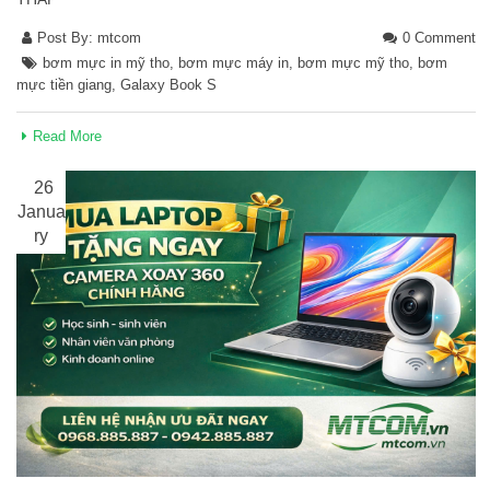
Post By:
mtcom
0 Comment
bơm mực in mỹ tho
,
bơm mực máy in
,
bơm mực mỹ tho
,
bơm
mực tiền giang
,
Galaxy Book S
Read More
26
Janua
ry