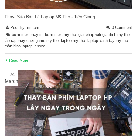
Thay- Sửa Bản Lề Laptop Mỹ Tho - Tiền Giang
Post By:
mtcom
0 Comment
bơm mực máy in
,
bơm mực mỹ tho
,
giải pháp wifi gia đình mỹ tho
,
lắp ráp máy chơi game mỹ tho
,
laptop mỹ tho
,
laptop xách tay my tho
,
màn hinh laptop lenovo
Read More
24
March