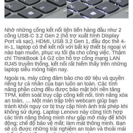
Nhờ những cổng kết nối tiên tiến hàng đầu như 2
cổng USB-C 3.2 Gen 2 (hỗ trợ xuất hình Display
Port và sạc), HDMI, USB 3.2 Gen 1, đầu đọc thẻ 4-
in-1, laptop có thể kết nối với bất kỳ thiết bị ngoại vi
nào bạn muốn, phục vụ tối đa cho công việc. Thậm
chí ThinkBook 14 G2 còn hỗ trợ cổng mạng LAN
RJ45 truyền thống, kết nối rất hiếm thấy trên những
laptop siêu mỏng hiện nay.
Ngoài ra, máy cũng đảm bảo cho dữ liệu và quyền
riêng tư cá nhân của bạn luôn an toàn. Các tính
năng phần cứng đều được bảo mật bởi nền tảng
TPM, kiểm soát truy cập cổng kết nối, tính năng xóa
an toàn, … Một màn trập trên webcam giúp bạn
tránh khỏi nguy cơ bị truy cập hình ảnh trái phép khi
không sử dụng. Laptop Lenovo này cũng tích hợp
các tính năng thông minh như gập mở máy để khởi
động; chế độ bảo vệ mắt; làm mát thông minh. Bạn
sẽ có được những trải nghiệm an toàn và thoải mái