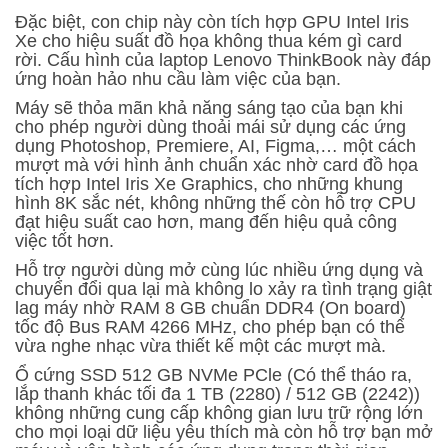
Đặc biệt, con chip này còn tích hợp GPU Intel Iris
Xe cho hiệu suất đồ họa không thua kém gì card
rời. Cấu hình của laptop Lenovo ThinkBook này đáp
ứng hoàn hảo nhu cầu làm việc của bạn.
Máy sẽ thỏa mãn khả năng sáng tạo của bạn khi
cho phép người dùng thoải mái sử dụng các ứng
dụng Photoshop, Premiere, AI, Figma,… một cách
mượt mà với hình ảnh chuẩn xác nhờ card đồ họa
tích hợp Intel Iris Xe Graphics, cho những khung
hình 8K sắc nét, không những thế còn hỗ trợ CPU
đạt hiệu suất cao hơn, mang đến hiệu quả công
việc tốt hơn.
Hỗ trợ người dùng mở cùng lúc nhiều ứng dụng và
chuyển đổi qua lại mà không lo xảy ra tình trạng giật
lag máy nhờ RAM 8 GB chuẩn DDR4 (On board)
tốc độ Bus RAM 4266 MHz, cho phép bạn có thể
vừa nghe nhạc vừa thiết kế một các mượt mà.
Ổ cứng SSD 512 GB NVMe PCle (Có thể tháo ra,
lắp thanh khác tối đa 1 TB (2280) / 512 GB (2242))
không những cung cấp không gian lưu trữ rộng lớn
cho mọi loại dữ liệu yêu thích mà còn hỗ trợ bạn mở