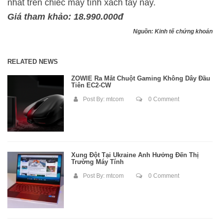
nhất trên chiếc máy tính xách tay này.
Giá tham khảo: 18.990.000đ
Nguồn: Kinh tế chứng khoán
RELATED NEWS
ZOWIE Ra Mắt Chuột Gaming Không Dây Đầu
Tiên EC2-CW
Post By:
mtcom
0 Comment
Xung Đột Tại Ukraine Ảnh Hưởng Đến Thị
Trường Máy Tính
Post By:
mtcom
0 Comment