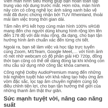
Viền màn hình siêu mỏng giúp bạn hoàn toàn tập
trung vào nội dung trước mắt. Hơn nữa, màn hình
này còn có công nghệ lọc ánh sáng xanh bảo vệ
mắt đã được chứng nhận bởi TUV Rheinland, thoải
mái làm việc trong thời gian dài.
Tấm nền IPS kết hợp cùng màn hình 100% sRGB
mang đến cho người dùng khung hình rộng lớn lên
đến 178 độ với dải màu rộng, đa dạng, cho bạn tận
hưởng hình ảnh chuẩn xác đến từng chi tiết.
Ngoài ra, bạn sẽ làm việc và học tập trực tuyến
cùng Zoom, MSTeam, Google Meet,… với hình ảnh
rõ nét nhờ webcam có độ phân giải HD 720p, đồng
thời bạn cũng có thể dễ dàng đóng lại khi không còn
nhu cầu sử dụng nhờ công tắc khóa camera.
Công nghệ Dolby AudioPremium mang đến những
trải nghiệm tuyệt hảo với khả năng tạo hiệu ứng âm
vòm đặc sắc, lọc tạp âm chuyên nghiệm cùng bộ
điều chỉnh tiện lợi, cho bạn tận hưởng thế giới của
những thanh âm thật thư giãn.
Sức mạnh tuyệt vời, nâng cao năng
suất