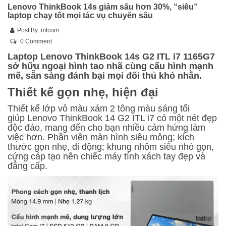
Lenovo ThinkBook 14s giảm sâu hơn 30%, “siêu”
laptop chạy tốt mọi tác vụ chuyên sâu
Post By:
mtcom
0 Comment
Laptop Lenovo ThinkBook 14s G2 ITL i7 1165G7
sở hữu ngoại hình tao nhã cùng cấu hình mạnh
mẽ, sẵn sàng đánh bại mọi đối thủ khó nhằn.
Thiết kế gọn nhẹ, hiện đại
Thiết kế lớp vỏ màu xám 2 tông màu sáng tối
giúp Lenovo ThinkBook 14 G2 ITL i7 có một nét đẹp
độc đáo, mang đến cho bạn nhiều cảm hứng làm
việc hơn. Phần viền màn hình siêu mỏng; kích
thước gọn nhẹ, di động; khung nhôm siêu nhỏ gọn,
cứng cáp tạo nên chiếc máy tính xách tay đẹp và
đẳng cấp.