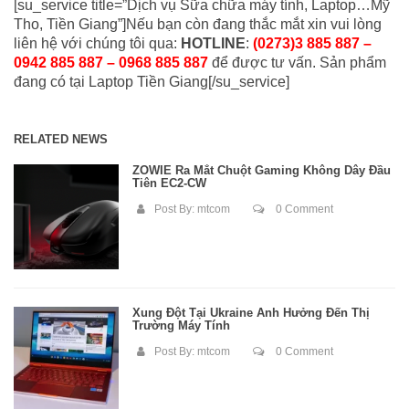
[su_service title=”Dịch vụ Sữa chữa máy tính, Laptop…Mỹ
Tho, Tiền Giang”]Nếu bạn còn đang thắc mắt xin vui lòng
liên hệ với chúng tôi qua:
HOTLINE
:
(0273)3 885 887 –
0942 885 887 – 0968 885 887
để được tư vấn. Sản phẩm
đang có tại Laptop Tiền Giang[/su_service]
RELATED NEWS
ZOWIE Ra Mắt Chuột Gaming Không Dây Đầu
Tiên EC2-CW
Post By:
mtcom
0 Comment
Xung Đột Tại Ukraine Ảnh Hưởng Đến Thị
Trường Máy Tính
Post By:
mtcom
0 Comment