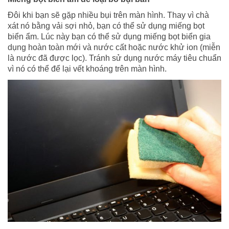
Đôi khi bạn sẽ gặp nhiều bụi trên màn hình. Thay vì chà
xát nó bằng vải sợi nhỏ, bạn có thể sử dụng miếng bọt
biển ẩm. Lúc này bạn có thể sử dụng miếng bọt biển gia
dụng hoàn toàn mới và nước cất hoặc nước khử ion (miễn
là nước đã được lọc). Tránh sử dụng nước máy tiêu chuẩn
vì nó có thể để lại vết khoáng trên màn hình.