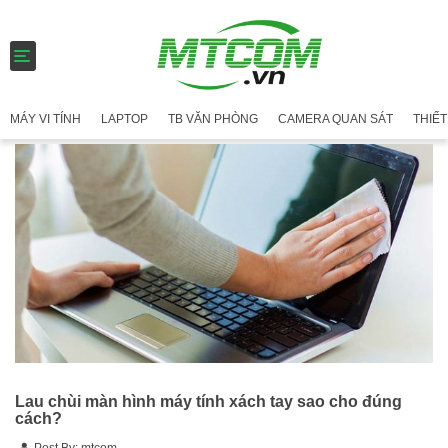
T
o
g
g
MÁY VI TÍNH
LAPTOP
TB VĂN PHÒNG
CAMERA QUAN SÁT
THIẾT
l
e
n
a
v
i
g
a
t
i
o
n
Lau chùi màn hình máy tính xách tay sao cho đúng
cách?
Post By:
mtcom