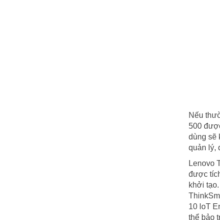
Nếu thườ
500 được
dùng sẽ 
quản lý,
Lenovo T
được tíc
khởi tạo
ThinkSma
10 loT E
thể bảo t