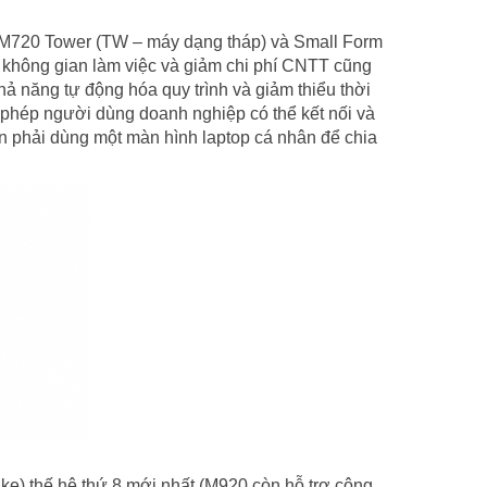
 M720 Tower (TW – máy dạng tháp) và Small Form
 không gian làm việc và giảm chi phí CNTT cũng
 năng tự động hóa quy trình và giảm thiểu thời
 phép người dùng doanh nghiệp có thể kết nối và
n phải dùng một màn hình laptop cá nhân để chia
ke) thế hệ thứ 8 mới nhất (M920 còn hỗ trợ công