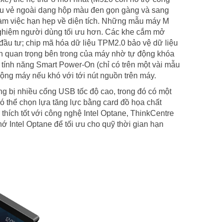
u vẻ ngoài dạng hộp màu đen gọn gàng và sang
làm việc hạn hẹp về diện tích. Những mẫu máy M
nghiệm người dùng tối ưu hơn. Các khe cắm mở
 đầu tư; chip mã hóa dữ liệu TPM2.0 bảo vệ dữ liệu
ần quan trọng bên trong của máy nhờ tự động khóa
 tính năng Smart Power-On (chỉ có trên một vài mẫu
động máy nếu khó với tới nút nguồn trên máy.
g bị nhiều cổng USB tốc độ cao, trong đó có một
 thể chọn lựa tăng lực bằng card đồ họa chất
thích tốt với công nghệ Intel Optane, ThinkCentre
 Intel Optane để tối ưu cho quỹ thời gian hạn