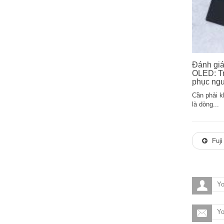
Đánh gi
OLED: Tr
phục ngư
Cần phải k
là dòng...
Fuji