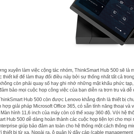
ng xuyên làm việc cộng tác nhóm, ThinkSmart Hub 500 sẽ là m
 thiết kế để làm thay đổi điều này bởi sự thống nhất tất cả tro
không còn phải quay số hay ghi nhớ những mật khẩu phức tạp, t
 đảm bảo mọi cuộc họp công việc của bạn diễn ra trơn tru và dễ
hinkSmart Hub 500 còn được Lenovo khẳng định là thiết bị chu
h hợp giải pháp Microsoft Office 365, có sẵn tính năng thoại và
. Màn hình 11,6 inch của máy còn có thể xoay 360 độ. Với hệ 
rt Hub 500 dễ dàng hoàn thành các cuộc họp tiện lợi cho mọi
nterprise giúp bảo đảm an toàn cho hệ thống một cách thông min
rì thiết bị từ xa. Ngoài ra, ô quản lý dây cáp (cable managemen