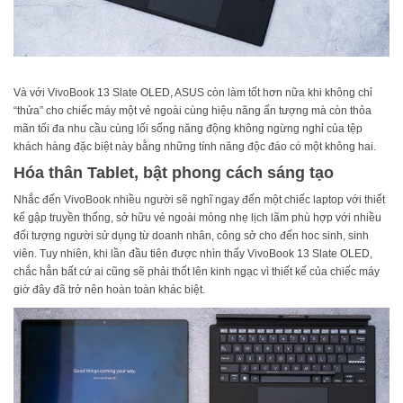
Và với VivoBook 13 Slate OLED, ASUS còn làm tốt hơn nữa khi không chỉ
“thửa” cho chiếc máy một vẻ ngoài cùng hiệu năng ấn tượng mà còn thỏa
mãn tối đa nhu cầu cùng lối sống năng động không ngừng nghỉ của tệp
khách hàng đặc biệt này bằng những tính năng độc đáo có một không hai.
Hóa thân Tablet, bật phong cách sáng tạo
Nhắc đến VivoBook nhiều người sẽ nghĩ ngay đến một chiếc laptop với thiết
kế gập truyền thống, sở hữu vẻ ngoài mỏng nhẹ lịch lãm phù hợp với nhiều
đối tượng người sử dụng từ doanh nhân, công sở cho đến hoc sinh, sinh
viên. Tuy nhiên, khi lần đầu tiên được nhìn thấy VivoBook 13 Slate OLED,
chắc hẳn bất cứ ai cũng sẽ phải thốt lên kinh ngạc vì thiết kế của chiếc máy
giờ đây đã trở nên hoàn toàn khác biệt.