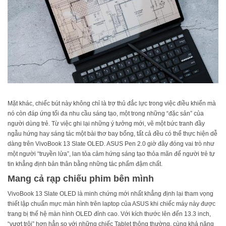
Mặt khác, chiếc bút này không chỉ là trợ thủ đắc lực trong việc điều khiển mà
nó còn đáp ứng tối đa nhu cầu sáng tạo, một trong những “đặc sản” của
người dùng trẻ. Từ việc ghi lại những ý tưởng mới, vẽ một bức tranh đầy
ngẫu hứng hay sáng tác một bài thơ bay bổng, tất cả đều có thể thực hiện dễ
dàng trên VivoBook 13 Slate OLED. ASUS Pen 2.0 giờ đây đóng vai trò như
một người “truyền lửa”, lan tỏa cảm hứng sáng tạo thỏa mãn để người trẻ tự
tin khẳng định bản thân bằng những tác phẩm đậm chất.
Mang cả rạp chiếu phim bên mình
VivoBook 13 Slate OLED là minh chứng mới nhất khẳng định lại tham vọng
thiết lập chuẩn mực màn hình trên laptop của ASUS khi chiếc máy này được
trang bị thế hệ màn hình OLED đỉnh cao. Với kích thước lên đến 13.3 inch,
“vượt trội” hơn hẳn so với những chiếc Tablet thông thường, cùng khả năng