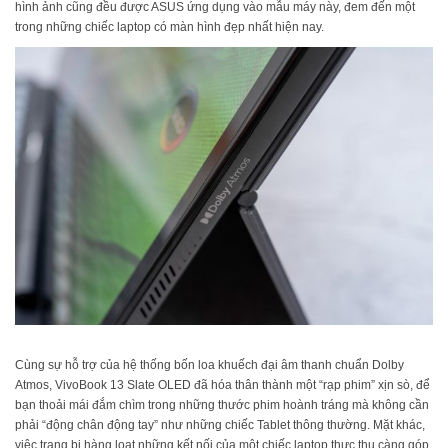
hình ảnh cũng đều được ASUS ứng dụng vào mẫu máy này, đem đến một
trong những chiếc laptop có màn hình đẹp nhất hiện nay.
Cùng sự hỗ trợ của hệ thống bốn loa khuếch đại âm thanh chuẩn Dolby
Atmos, VivoBook 13 Slate OLED đã hóa thân thành một “rạp phim” xịn sò, để
bạn thoải mái đắm chìm trong những thước phim hoành tráng mà không cần
phải “động chân động tay” như những chiếc Tablet thông thường. Mặt khác,
việc trang bị hàng loạt những kết nối của một chiếc laptop thực thụ càng góp