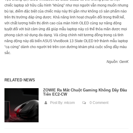
chiếc laptop sở hữu cấu hình “khủng” như mọi người vẫn mong muốn nhưng
bù lại, điểm đặc biệt của chiếc máy này thì gần như không có sản phẩm nào
trên thị trường đáp ứng được. Khả năng linh hoạt chuyển đổi trong thiết kế,
với chất lượng hiển thị đỉnh cao của màn hình OLED cùng sự năng động
tuyệt đối với bút cảm ứng đã giúp mẫu laptop này có thể thỏa mãn được mọi
phong cách sử dụng đa dạng. Và cũng chính nét tương đồng trong cá tính
năng động này đã biến ASUS VivoBook 13 Slate OLED trở thành mẫu laptop
“cạ cứng” dành cho người trẻ trên con đường khám phá cuộc sống đầy màu
sắc.
Nguồn: GenK
RELATED NEWS
ZOWIE Ra Mắt Chuột Gaming Không Dây Đầu
Tiên EC2-CW
Post By:
mtcom
0 Comment