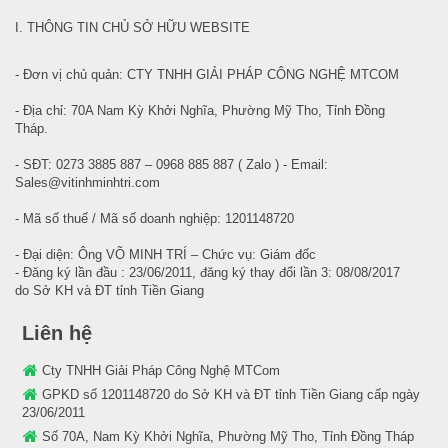
I. THÔNG TIN CHỦ SỞ HỮU WEBSITE
- Đơn vị chủ quản: CTY TNHH GIẢI PHÁP CÔNG NGHỆ MTCOM
- Địa chỉ: 70A Nam Kỳ Khởi Nghĩa, Phường Mỹ Tho, Tỉnh Đồng
Tháp.
- SĐT: 0273 3885 887 – 0968 885 887 ( Zalo ) - Email:
Sales@vitinhminhtri.com
- Mã số thuế / Mã số doanh nghiệp: 1201148720
- Đại diện: Ông VÕ MINH TRÍ – Chức vụ: Giám đốc
- Đăng ký lần đầu : 23/06/2011, đăng ký thay đổi lần 3: 08/08/2017
do Sở KH và ĐT tỉnh Tiền Giang
Liên hệ
Cty TNHH Giải Pháp Công Nghệ MTCom
GPKD số 1201148720 do Sở KH và ĐT tỉnh Tiền Giang cấp ngày
23/06/2011
Số 70A, Nam Kỳ Khởi Nghĩa, Phường Mỹ Tho, Tỉnh Đồng Tháp