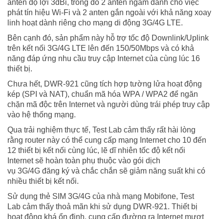
anten độ lợi 3dBi, trong đó 2 anten ngầm dành cho việc
phát tín hiệu Wi-Fi và 2 anten gắn ngoài với khả năng xoay
linh hoạt dành riêng cho mạng di động 3G/4G LTE.
Bên cạnh đó, sản phẩm này hỗ trợ tốc độ Downlink/Uplink
trên kết nối 3G/4G LTE lên đến 150/50Mbps và có khả
năng đáp ứng nhu cầu truy cập Internet của cùng lúc 16
thiết bị.
Chưa hết, DWR-921 cũng tích hợp tường lửa hoạt động
kép (SPI và NAT), chuẩn mã hóa WPA / WPA2 để ngăn
chặn mã độc trên Internet và người dùng trái phép truy cập
vào hệ thống mạng.
Qua trải nghiệm thực tế, Test Lab cảm thấy rất hài lòng
rằng router này có thể cung cấp mạng Internet cho 10 đến
12 thiết bị kết nối cùng lúc, lẽ dĩ nhiên tốc độ kết nối
Internet sẽ hoàn toàn phụ thuộc vào gói dịch
vụ
3G/4G
đăng ký và chắc chắn sẽ giảm năng suất khi có
nhiều thiết bị kết nối.
Sử dụng thẻ SIM 3G/4G của nhà mạng Mobifone,
Test
Lab
cảm thấy thoả mãn khi sử dụng DWR-921. Thiết bị
hoạt động khá ổn định, cung cấp đường ra Internet mượt