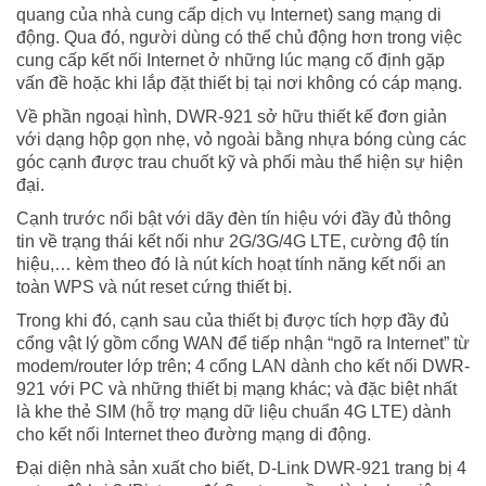
quang của nhà cung cấp dịch vụ Internet) sang mạng di
động. Qua đó, người dùng có thể chủ động hơn trong việc
cung cấp kết nối Internet ở những lúc mạng cố định gặp
vấn đề hoặc khi lắp đặt thiết bị tại nơi không có cáp mạng.
Về phần ngoại hình, DWR-921 sở hữu thiết kế đơn giản
với dạng hộp gọn nhẹ, vỏ ngoài bằng nhựa bóng cùng các
góc cạnh được trau chuốt kỹ và phối màu thể hiện sự hiện
đại.
Cạnh trước nổi bật với dãy đèn tín hiệu với đầy đủ thông
tin về trạng thái kết nối như 2G/3G/4G LTE, cường độ tín
hiệu,… kèm theo đó là nút kích hoạt tính năng kết nối an
toàn WPS và nút reset cứng thiết bị.
Trong khi đó, cạnh sau của thiết bị được tích hợp đầy đủ
cổng vật lý gồm
cổng WAN
để tiếp nhận “ngõ ra Internet” từ
modem/router lớp trên; 4 cổng LAN dành cho kết nối DWR-
921 với PC và những thiết bị mạng khác; và đặc biệt nhất
là khe thẻ SIM (hỗ trợ mạng dữ liệu chuẩn 4G LTE) dành
cho kết nối Internet theo đường mạng di động.
Đại diện nhà sản xuất cho biết, D-Link DWR-921 trang bị 4