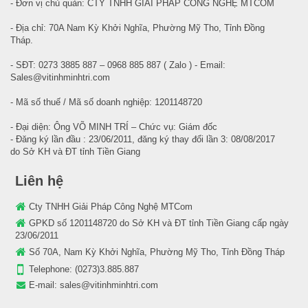
- Đơn vị chủ quản: CTY TNHH GIẢI PHÁP CÔNG NGHỆ MTCOM
- Địa chỉ: 70A Nam Kỳ Khởi Nghĩa, Phường Mỹ Tho, Tỉnh Đồng
Tháp.
- SĐT: 0273 3885 887 – 0968 885 887 ( Zalo ) - Email:
Sales@vitinhminhtri.com
- Mã số thuế / Mã số doanh nghiệp: 1201148720
- Đại diện: Ông VÕ MINH TRÍ – Chức vụ: Giám đốc
- Đăng ký lần đầu : 23/06/2011, đăng ký thay đổi lần 3: 08/08/2017
do Sở KH và ĐT tỉnh Tiền Giang
Liên hệ
Cty TNHH Giải Pháp Công Nghệ MTCom
GPKD số 1201148720 do Sở KH và ĐT tỉnh Tiền Giang cấp ngày
23/06/2011
Số 70A, Nam Kỳ Khởi Nghĩa, Phường Mỹ Tho, Tỉnh Đồng Tháp
Telephone:
(0273)3.885.887
E-mail:
sales@vitinhminhtri.com