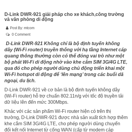
D-Link DWR-921 giải pháp cho xe khách,công trường
và văn phòng di động
Post By:
mtcom
0 Comment
D-Link DWR-921 Không chỉ là bộ định tuyến không
dây (Wi-Fi router) truyền thống với hạ tầng Internet cáp
quang thông thường còn có thể đóng vai trò như một
bộ phát Wi-Fi di động nhờ vào khe cắm SIM 3G/4G LTE,
qua đó cho phép người dùng chủ động triển khai một
Wi-Fi hotspot di động để ‘lên mạng’ trong các buổi dã
ngoại, du lịch.
D-Link DWR-921
về cơ bản là bộ định tuyến không dây
(Wi-Fi router) hỗ trợ chuẩn 802.11n/g với tốc độ truyền tải
dữ liệu lên đến mức 300Mbps.
Khác với các sản phẩm Wi-Fi router hiện có trên thị
trường, D-Link DWR-921 được nhà sản xuất tích hợp thêm
khe cắm SIM 3G/4G LTE, cho phép người dùng chuyển
đổi kết nối Internet từ cổng WAN (cấp từ modem cáp