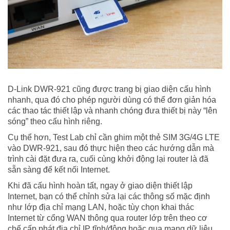
D-Link DWR-921 cũng được trang bị giao diện cấu hình
nhanh, qua đó cho phép người dùng có thể đơn giản hóa
các thao tác thiết lập và nhanh chóng đưa thiết bị này “lên
sóng” theo cấu hình riêng.
Cụ thể hơn, Test Lab chỉ cần ghim một thẻ SIM 3G/4G LTE
vào DWR-921, sau đó thực hiện theo các hướng dẫn mà
trình cài đặt đưa ra, cuối cùng khởi động lại router là đã
sẵn sàng để kết nối Internet.
Khi đã cấu hình hoàn tất, ngay ở giao diện thiết lập
Internet, bạn có thể chỉnh sửa lại các thông số mặc định
như lớp địa chỉ mạng LAN, hoặc tùy chọn khai thác
Internet từ cổng WAN thông qua router lớp trên theo cơ
chế cấp phát địa chỉ IP tĩnh/động hoặc qua mạng dữ liệu