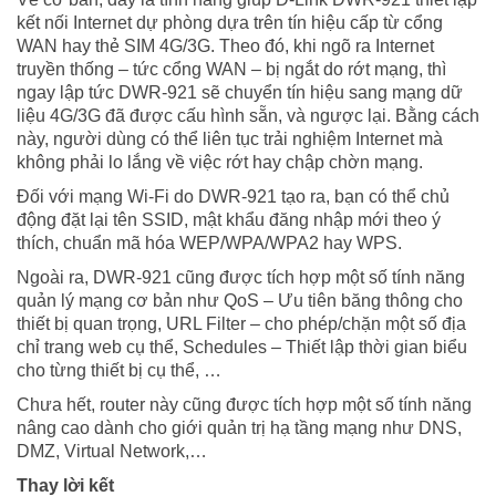
kết nối Internet dự phòng dựa trên tín hiệu cấp từ cổng
WAN hay thẻ SIM 4G/3G. Theo đó, khi ngõ ra Internet
truyền thống – tức cổng WAN – bị ngắt do rớt mạng, thì
ngay lập tức DWR-921 sẽ chuyển tín hiệu sang mạng dữ
liệu 4G/3G đã được cấu hình sẵn, và ngược lại. Bằng cách
này, người dùng có thể liên tục trải nghiệm Internet mà
không phải lo lắng về việc rớt hay chập chờn mạng.
Đối với mạng Wi-Fi do DWR-921 tạo ra, bạn có thể chủ
động đặt lại tên SSID, mật khẩu đăng nhập mới theo ý
thích, chuẩn mã hóa WEP/WPA/WPA2 hay WPS.
Ngoài ra, DWR-921 cũng được tích hợp một số tính năng
quản lý mạng cơ bản như QoS – Ưu tiên băng thông cho
thiết bị quan trọng, URL Filter – cho phép/chặn một số địa
chỉ trang web cụ thể, Schedules – Thiết lập thời gian biểu
cho từng thiết bị cụ thể, …
Chưa hết, router này cũng được tích hợp một số tính năng
nâng cao dành cho giới quản trị hạ tầng mạng như DNS,
DMZ, Virtual Network,…
Thay lời kết